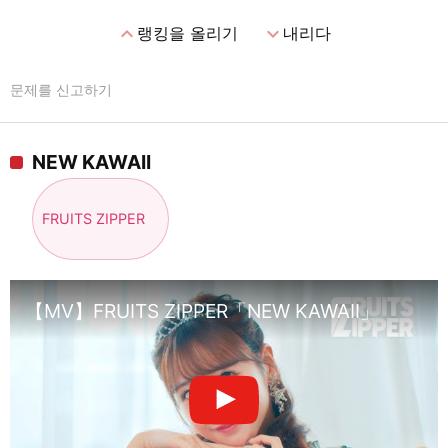
expand_less
expand_more
랭킹을 올리기
내리다
문제를 신고하기
NEW KAWAII
FRUITS ZIPPER
【MV】FRUITS ZIPPER「NEW KAWAII」