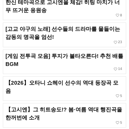
한신 테마곡으로 고시엔을 체감! 히팅 마치가 너
무 뜨거운 응원송
favorite_border
8
[고교 야구의 노래] 선수들의 드라마를 물들이는
감동의 명곡을 엄선!
favorite_border
23
[게임 전투곡 모음] 투지가 불타오른다! 추천 배틀
BGM
favorite_border
14
【2026】오타니 쇼헤이 선수의 역대 등장곡 모
음
favorite_border
5
【고시엔】그 히트송도!? 봄·여름 역대 행진곡을
한꺼번에 소개
favorite_border
5