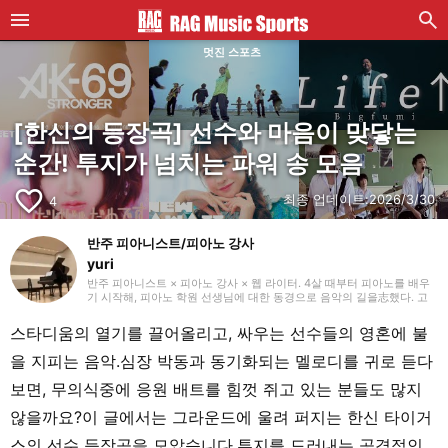
멋진 스포츠
[한신의 등장곡] 선수와 마음이 맞닿는
순간! 투지가 넘치는 파워 송 모음
favorite_border
최종 업데이트:
2026/3/30
4
반주 피아니스트/피아노 강사
yuri
반주 피아니스트 × 피아노 강사 × 웹 라이터. 4살 때부터 피아노를 배우
기 시작해, 피아노 학원 선생님에 대한 동경으로 음악의 길을志했다. 고
등학교·대학교에서 음악 전문 과정으로 진학하며 기악과 성악 반주의 매
력에 눈을 떴다. 현재는 피아노를 가르치는 한편, 고향인 아이치 중심으
스타디움의 열기를 끌어올리고, 싸우는 선수들의 영혼에 불
로 플루트·성악·합창 등의 반주자로 활동하고 있다. 레슨을 통해 제자들
에게서 유행하는 곡을 배울 때도 많아, 일본 음악·서양 음악·CM 곡 등 장
을 지피는 음악.심장 박동과 동기화되는 멜로디를 귀로 듣다
르를 가리지 않고 무엇이든 피아노로 연주해 보는 것이 취미. 2021년부
터는 웹 라이터로서의 활동도 시작해, 음악을 비롯한 다양한 장르의 집필
보면, 무의식중에 응원 배트를 힘껏 쥐고 있는 분들도 많지
을 맡고 있다.
않을까요?이 글에서는 그라운드에 울려 퍼지는 한신 타이거
스의 선수 등장곡을 모았습니다.투지를 드러내는 공격적인