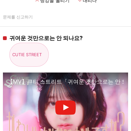
expand_less
expand_more
랭킹을 올리기
내리다
문제를 신고하기
귀여운 것만으로는 안 되나요?
CUTIE STREET
【MV】큐티 스트리트「귀여운 것만으로는 안 되