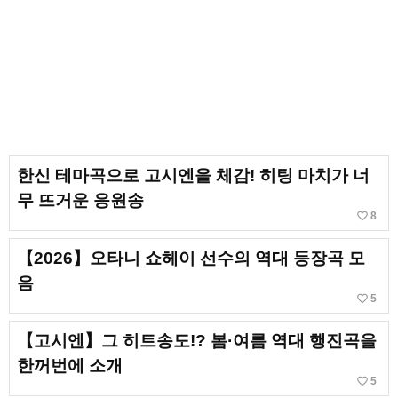
한신 테마곡으로 고시엔을 체감! 히팅 마치가 너
무 뜨거운 응원송
favorite_border
8
【2026】오타니 쇼헤이 선수의 역대 등장곡 모
음
favorite_border
5
【고시엔】그 히트송도!? 봄·여름 역대 행진곡을
한꺼번에 소개
favorite_border
5