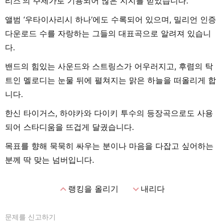
리즈’의 주제가로 기용되어 많은 지지를 받았습니다.
앨범 ‘우타이사리시 하나’에도 수록되어 있으며, 밀리언 인증
다운로드 수를 자랑하는 그들의 대표곡으로 알려져 있습니
다.
밴드의 힘있는 사운드와 스트링스가 어우러지고, 후렴의 탁
트인 멜로디는 눈물 뒤에 펼쳐지는 맑은 하늘을 떠올리게 합
니다.
한신 타이거스, 하야카와 다이키 투수의 등장곡으로도 사용
되어 스타디움을 뜨겁게 달궜습니다.
목표를 향해 묵묵히 싸우는 분이나 마음을 다잡고 싶어하는
분께 딱 맞는 넘버입니다.
expand_less
expand_more
랭킹을 올리기
내리다
문제를 신고하기