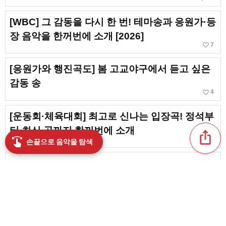
[WBC] 그 감동을 다시 한 번! 테마송과 응원가·등
장 음악을 한꺼번에 소개 [2026]
favorite_border
7
[응원가와 행진곡도] 봄 고교야구에서 듣고 싶은
감동 송
favorite_border
4
[운동회·체육대회] 최고로 신나는 입장곡! 정석부
터 최신 곡까지 한꺼번에 소개
ios_share
favorite_border
swipe
64
손끝으로 음악을 탐색
[농구 응원가] 대회 테마송과 힘이 넘치는 응원 송
을 엄선!
favorite_border
90
듣기만 해도 힘이 솟는 파워 송. 추천 명곡, 인기
곡