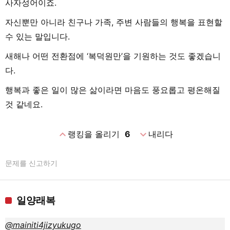
사자성어이죠.
자신뿐만 아니라 친구나 가족, 주변 사람들의 행복을 표현할
수 있는 말입니다.
새해나 어떤 전환점에 ‘복덕원만’을 기원하는 것도 좋겠습니
다.
행복과 좋은 일이 많은 삶이라면 마음도 풍요롭고 평온해질
것 같네요.
expand_less
expand_more
랭킹을 올리기
6
내리다
문제를 신고하기
일양래복
@mainiti4jizyukugo