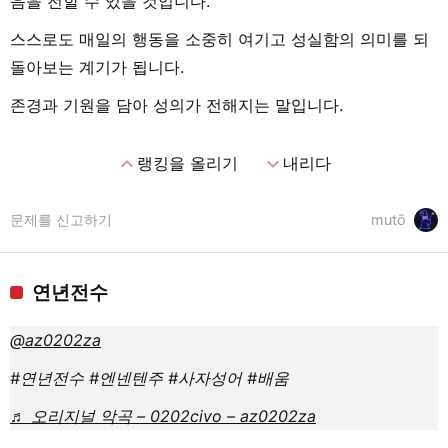
음을 전할 수 있을 것입니다.
스스로도 매일의 행동을 소중히 여기고 성실함의 의미를 되
돌아보는 계기가 됩니다.
존경과 기원을 담아 성의가 전해지는 말입니다.
expand_less
expand_more
랭킹을 올리기
내리다
문제를 신고하기
mutō
연년전수
@az0202za
#연년전수 #엔넨텐주 #사자성어 #배움
♬ 오리지널 악곡 – 0202civo – az0202za