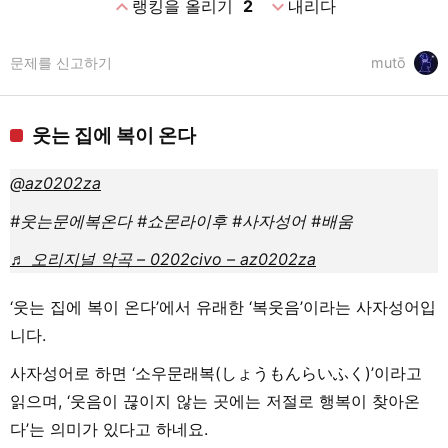
expand_less
expand_more
랭킹을 올리기
2
내리다
문제를 신고하기
mutō
웃는 집에 복이 온다
@az0202za
#웃는문에복온다 #쇼몬라이후 #사자성어 #배움
♬ 오리지널 악곡 – 0202civo – az0202za
‘웃는 집에 복이 온다’에서 유래한 ‘복웃음’이라는 사자성어입
니다.
사자성어로 하면 ‘소우문래복(しょうもんらいふく)’이라고
읽으며, ‘웃음이 끊이지 않는 곳에는 저절로 행복이 찾아온
다’는 의미가 있다고 하네요.