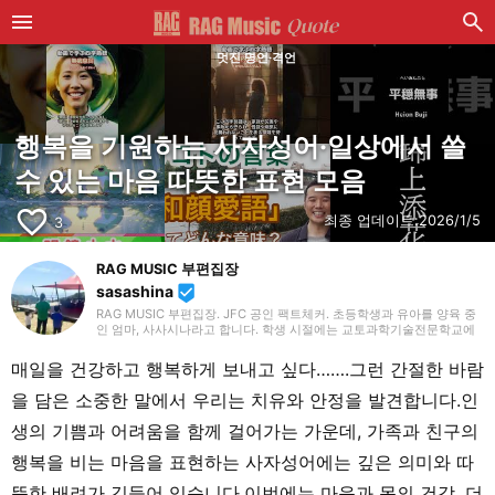
멋진 명언·격언
행복을 기원하는 사자성어·일상에서 쓸
수 있는 마음 따뜻한 표현 모음
favorite_border
최종 업데이트:
2026/1/5
3
RAG MUSIC 부편집장
sasashina
beenhere
RAG MUSIC 부편집장. JFC 공인 팩트체커. 초등학생과 유아를 양육 중
인 엄마, 사사시나라고 합니다. 학생 시절에는 교토과학기술전문학교에
서 음향·조명·영상 기술 등 폭넓게 배우며, 종합적인 무대 연출부터 크리
에이티브한 표현력의 기초까지 익혔습니다. 졸업 후 현재 재직 중인 음악
매일을 건강하고 행복하게 보내고 싶다…….그런 간절한 바람
제작 회사에 입사하여 지금까지 줄곧 제작 분야에서 경험을 쌓으며, 음악
을 축으로 다양한 업무에 임하고 있습니다. 현재는 제가 나름대로 육아를
을 담은 소중한 말에서 우리는 치유와 안정을 발견합니다.인
통해 배우고, 아이들과 매일 마주하며 느끼고 알게 된 것들을 살려, 아동
대상의 기사 중심으로 담당하고 있습니다. 조금이라도 여러분께 도움이
생의 기쁨과 어려움을 함께 걸어가는 가운데, 가족과 친구의
되길 바랍니다!
행복을 비는 마음을 표현하는 사자성어에는 깊은 의미와 따
뜻한 배려가 깃들어 있습니다.이번에는 마음과 몸의 건강, 더