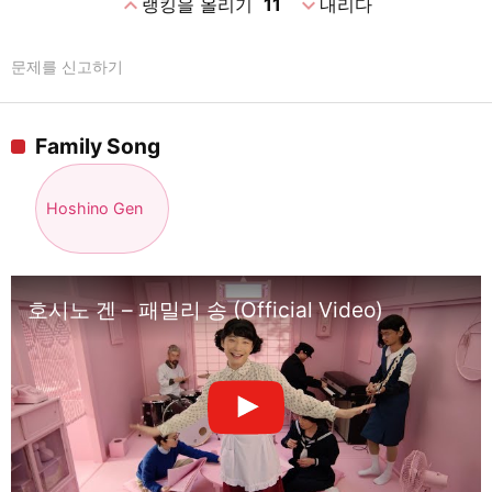
expand_less
expand_more
랭킹을 올리기
11
내리다
문제를 신고하기
Family Song
Hoshino Gen
호시노 겐 – 패밀리 송 (Official Video)