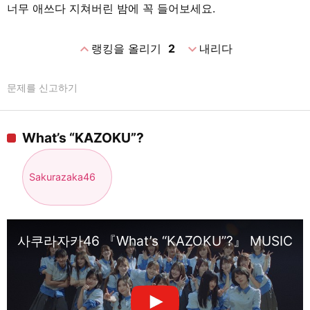
너무 애쓰다 지쳐버린 밤에 꼭 들어보세요.
expand_less
expand_more
랭킹을 올리기
2
내리다
문제를 신고하기
What’s “KAZOKU”?
Sakurazaka46
사쿠라자카46 『What’s “KAZOKU”?』 MUSIC V