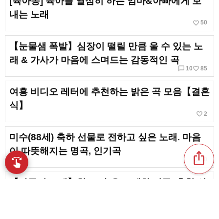
[육아송] 육아를 열심히 하는 엄마&아빠에게 보
내는 노래
favorite_border
50
【눈물샘 폭발】심장이 떨릴 만큼 울 수 있는 노
래 & 가사가 마음에 스며드는 감동적인 곡
chat_bubble_outline
favorite_border
10
85
여흥 비디오 레터에 추천하는 밝은 곡 모음【결혼
식】
favorite_border
2
미수(88세) 축하 선물로 전하고 싶은 노래. 마음
이 따뜻해지는 명곡, 인기곡
ios_share
favorite_border
10
swipe
손끝으로 음악을 탐색
【가족의 노래】형(오빠)을 노래한 명곡. 추천 인
기곡
favorite_border
12