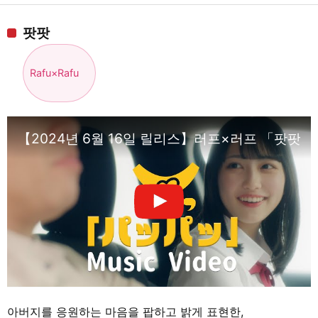
팟팟
Rafu×Rafu
【2024년 6월 16일 릴리스】러프×러프 「팟팟
아버지를 응원하는 마음을 팝하고 밝게 표현한,