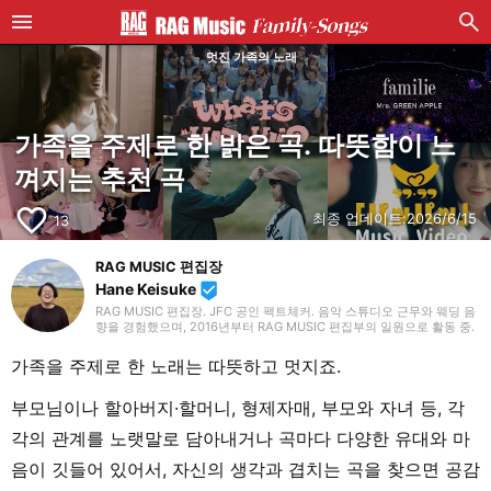
멋진 가족의 노래
가족을 주제로 한 밝은 곡. 따뜻함이 느
껴지는 추천 곡
favorite_border
최종 업데이트:
2026/6/15
13
RAG MUSIC 편집장
Hane Keisuke
beenhere
RAG MUSIC 편집장. JFC 공인 팩트체커. 음악 스튜디오 근무와 웨딩 음
향을 경험했으며, 2016년부터 RAG MUSIC 편집부의 일원으로 활동 중.
초등학교에서는 마칭, 중학교에서는 관악부에서 클라리넷, 고등학교 이
후에는 밴드에서 드럼 등 다양한 악기를 경험. 각종 곡 소개 글을 비롯해,
가족을 주제로 한 노래는 따뜻하고 멋지죠.
각지의 음악 페스티벌 소개 기사와 라이브 리포트 등, 자신의 음악 활동
과 지금까지의 업무로 쌓아 온 경험을 바탕으로 매일 기사를 제작하고 있
습니다. 음악은 국내외 록은 물론, 최근에는 J-POP도 폭넓게 즐겨 듣습
부모님이나 할아버지·할머니, 형제자매, 부모와 자녀 등, 각
니다.
각의 관계를 노랫말로 담아내거나 곡마다 다양한 유대와 마
음이 깃들어 있어서, 자신의 생각과 겹치는 곡을 찾으면 공감