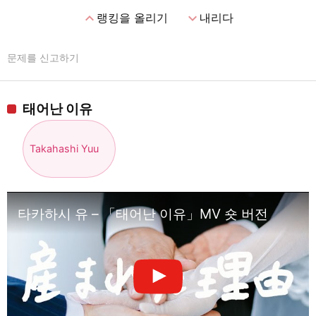
expand_less
expand_more
랭킹을 올리기
내리다
문제를 신고하기
태어난 이유
Takahashi Yuu
타카하시 유 – 「태어난 이유」MV 숏 버전