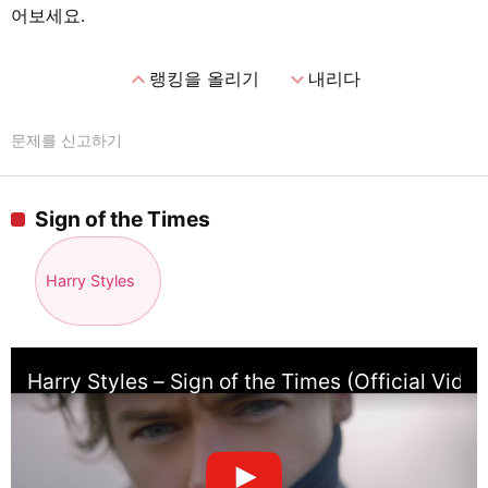
어보세요.
expand_less
expand_more
랭킹을 올리기
내리다
문제를 신고하기
Sign of the Times
Harry Styles
Harry Styles – Sign of the Times (Official Video