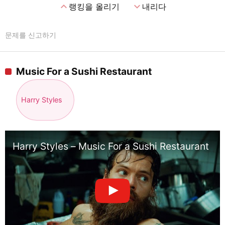
expand_less
expand_more
랭킹을 올리기
내리다
문제를 신고하기
Music For a Sushi Restaurant
Harry Styles
Harry Styles – Music For a Sushi Restaurant (Of