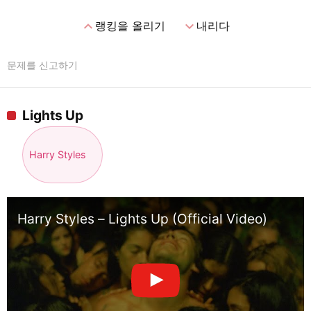
expand_less
expand_more
랭킹을 올리기
내리다
문제를 신고하기
Lights Up
Harry Styles
Harry Styles – Lights Up (Official Video)