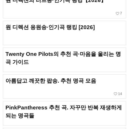
원 디렉션의 러브송·인기곡 랭킹【2026】
favorite_border
7
원 디렉션 응원송·인기곡 랭킹 [2026]
Twenty One Pilots의 추천 곡·마음을 울리는 명
곡 가이드
아름답고 깨끗한 팝송. 추천 명곡 모음
favorite_border
14
PinkPantheress 추천 곡. 자꾸만 반복 재생하게
되는 명곡들