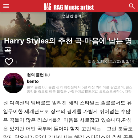
멋진 팝 음악
Harry Styles의 추천 곡·마음에 남는 명
곡
favorite_border
최종 업데이트:
2026/3/14
1
현역 클럽 DJ
kento
현역 클럽 DJ. 클럽 신의 최전선에서 5년 이상 커리어를 쌓았으며, 댄스
음악을 축으로 미국 힙합과 J-랩까지縦横無尽に 크로스오버한다. 자작
에디트를 섞어 넣은 탄탄한 믹스 워크로 독자적인 그루브를 만들어내며
플로어를 매료시키고 있다.
원 디렉션의 멤버로도 알려진 해리 스타일스.솔로로서도 유
일무이한 세계관으로 장르의 경계를 가볍게 뛰어넘는 수많
은 곡들이 많은 리스너들의 마음을 사로잡고 있습니다.관심
은 있지만 어떤 곡부터 들어야 할지 고민되는… 그런 분들도
많지 않으신가요?이 기사에서는 해리 스타일스의 추천 곡들