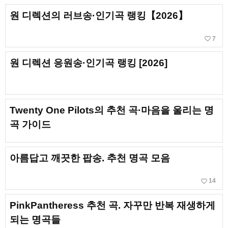
원 디렉션의 러브송·인기곡 랭킹【2026】
favorite_border
7
원 디렉션 응원송·인기곡 랭킹 [2026]
Twenty One Pilots의 추천 곡·마음을 울리는 명
곡 가이드
아름답고 깨끗한 팝송. 추천 명곡 모음
favorite_border
14
PinkPantheress 추천 곡. 자꾸만 반복 재생하게
되는 명곡들