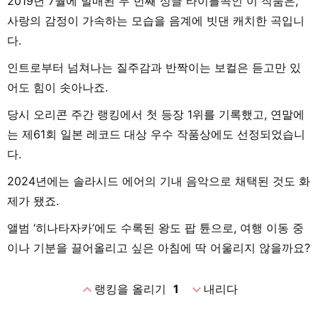
2019년 7월에 발매된 두 번째 싱글 타이틀곡인 이 작품은,
사랑의 감정이 가속하는 모습을 음계에 빗댄 캐치한 곡입니
다.
인트로부터 넘쳐나는 질주감과 반짝이는 보컬은 듣고만 있
어도 힘이 솟아나죠.
당시 오리콘 주간 랭킹에서 첫 등장 1위를 기록했고, 연말에
는 제61회 일본 레코드 대상 우수 작품상에도 선정되었습니
다.
2024년에는 솔라시드 에어의 기내 음악으로 채택된 것도 화
제가 됐죠.
앨범 ‘히나타자카’에도 수록된 왕도 팝 튠으로, 여행 이동 중
이나 기분을 끌어올리고 싶은 아침에 딱 어울리지 않을까요?
expand_less
expand_more
랭킹을 올리기
1
내리다