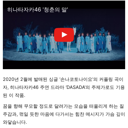
히나타자카46 '청춘의 말'
2020년 2월에 발매된 싱글 ‘손나코토나이요’의 커플링 곡이
자, 히나타자카46 주연 드라마 ‘DASADA’의 주제가로도 기용
된 이 작품.
꿈을 향해 무모할 정도로 달려가는 모습을 떠올리게 하는 질
주감과, 꺾일 듯한 마음에 다가서는 힘찬 메시지가 가슴 깊이
와닿습니다.