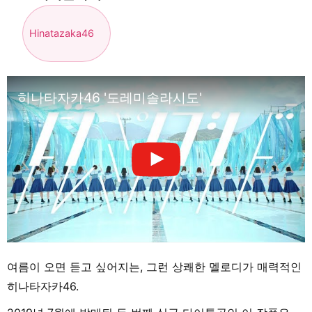
Hinatazaka46
히나타자카46 '도레미솔라시도'
여름이 오면 듣고 싶어지는, 그런 상쾌한 멜로디가 매력적인
히나타자카46.