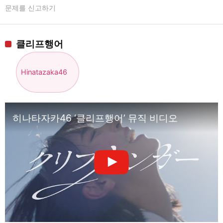
문제를 신고하기
클리프행어
Hinatazaka46
히나타자카46 ‘클리프행어’ 뮤직 비디오