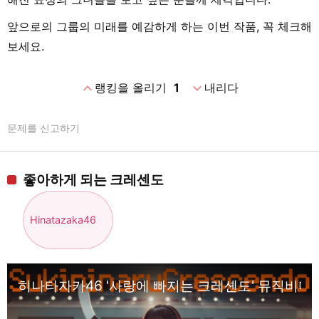
앞으로의 그룹의 미래를 예감하게 하는 이번 작품, 꼭 체크해
보세요.
expand_less
expand_more
랭킹을 올리기
1
내리다
문제를 신고하기
좋아하게 되는 크레센도
Hinatazaka46
히나타자카46 '사랑에 빠지는 크레셴도' 뮤직비디