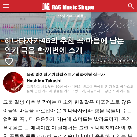
멋진 가수·아이돌
히나타자카46의 추천 곡·마음에 남는
인기 곡을 한꺼번에 소개
favorite_border
최종 업데이트:
2026/5/20
1
음악 라이터／기타리스트／웹 라이팅 실무사
Hoshino Takashi
고등학교 시절부터 30년 이상 기타와 밴드에 관여해 온 경험을 바탕으로
음악 관련 기사에 강점을 가지고 있으며, 지금까지도 많은 소개 기사를
맡아 왔습니다. 기타를 치기 시작했을 때부터 하드 록과 헤비 메탈 같은
장르를 선호하지만, 국내외를 가리지 않고 매일 다양한 장르에 귀 기울이
그룹 결성 이후 반짝이는 미소와 한결같은 퍼포먼스로 많은
도록 하고 있습니다. 2018년부터 프리랜서 라이터로 활동을 시작했으며,
웹 라이팅 실무 자격을 보유하고 있습니다. 또한 라이팅 외에도 영상 편
이들의 마음을 사로잡아 온 히나타자카46.힘을 북돋아 주는
집을 공부하고 있습니다. 개인적으로는 초등학생 자녀를 돌보고 있으며,
파쿠르와 댄스 등 학원 활동을 챙기면서 지내고 있습니다.
업템포 곡부터 은은하게 가슴에 스며드는 발라드까지, 곡의
폭넓음도 큰 매력이죠.이 글에서는 그런 히나타자카46의 추
천 곡들을 듬뿍 소개해 드리겠습니다.이미 응원하고 있는 분