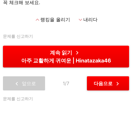
꼭 체크해 보세요.
expand_less
expand_more
랭킹을 올리기
내리다
문제를 신고하기
chevron_right
계속 읽기
아주 교활하게 귀여운
Hinatazaka46
chevron_left
chevron_right
앞으로
1/7
다음으로
문제를 신고하기