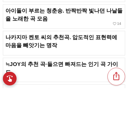
아이돌이 부르는 청춘송. 반짝반짝 빛나던 나날들
을 노래한 곡 모음
favorite_border
14
나카지마 켄토 씨의 추천곡. 압도적인 표현력에
마음을 빼앗기는 명작
≒JOY의 추천 곡·들으면 빠져드는 인기 곡 가이
드
ios_share
favorite_border
swipe
1
손끝으로 음악을 탐색
Travis Japan의 추천 곡·들을수록 빠져드는 인기
곡은 이것
favorite_border
1
아이돌이 부르는 발라드 송. 마음에 스며드는 명
곡 모음