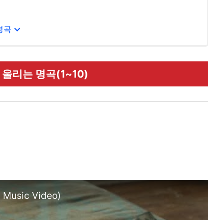
expand_more
 명곡
을 울리는 명곡(1~10)
l Music Video)