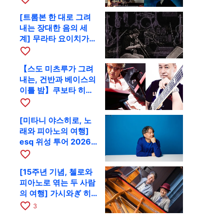
함께 9월 28일 RAG로
[트롬본 한 대로 그려
내는 장대한 음의 세
계] 무라타 요이치가
CD 발매 기념 투어로
favorite_border
9월 4일 교토에
【스도 미츠루가 그려
내는, 건반과 베이스의
이틀 밤】쿠보타 히로
시, 후지이 소라, 하나
favorite_border
다 에미와 교토 RAG에
[미타니 야스히로, 노
서 공동 출연
래와 피아노의 여행]
esq 위성 투어 2026
교토 공연을 10월에 개
favorite_border
최
[15주년 기념, 첼로와
피아노로 엮는 두 사람
의 여행] 가시와ぎ 히
로키 & 미쓰다 겐이치
favorite_border
3
가 11월 12일 교토