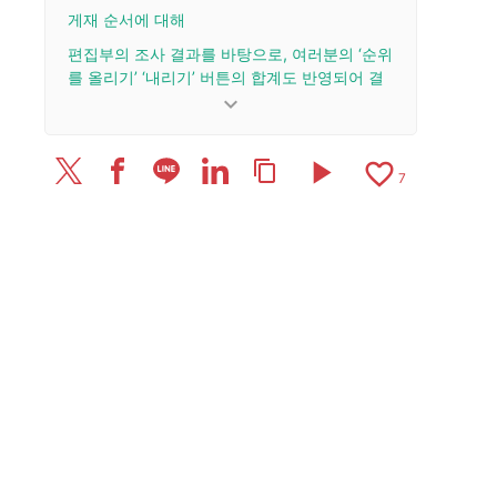
게재 순서에 대해
편집부의 조사 결과를 바탕으로, 여러분의 ‘순위
를 올리기’ ‘내리기’ 버튼의 합계도 반영되어 결
정됩니다.
keyboard_arrow_down
업데이트 이력
play_arrow
favorite_border
content_copy
2026/5/30: 리뷰 1건을 추가·업데이트.
7
2026/4/16: 기사를 공개했습니다.