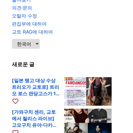
의견·문의
오탈자 수정
편집부에 대하여
교토 RAG에 대하여
새로운 글
[일본 탱고 대상 수상
트리오가 교토로] 트리
오 로스 판당고스가 10
월 9일 RAG에서 공연
favorite_border
[가와구치 센리, 교토
에서 릴리스 라이브]
고모구치 유야·다카하
시 요시키·도모다 준과
favorite_border