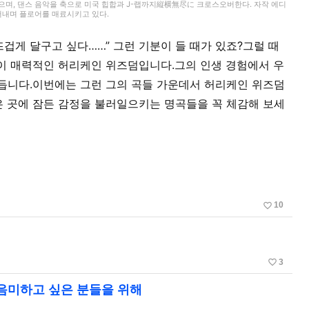
았으며, 댄스 음악을 축으로 미국 힙합과 J-랩까지縦横無尽に 크로스오버한다. 자작 에디
어내며 플로어를 매료시키고 있다.
뜨겁게 달구고 싶다……” 그런 기분이 들 때가 있죠?그럴 때
이 매력적인 허리케인 위즈덤입니다.그의 인생 경험에서 우
듭니다.이번에는 그런 그의 곡들 가운데서 허리케인 위즈덤
 곳에 잠든 감정을 불러일으키는 명곡들을 꼭 체감해 보세
favorite_border
10
favorite_border
3
를 음미하고 싶은 분들을 위해