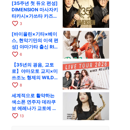
[35주년 첫 듀오 편성]
RAG로
DIMENSION 마사자키
타카시×가쓰타 카즈키
가 10월 11일 교토
favorite_border
3
RAG로
[바이올린×기타×베이
스, 현악기만의 이색 편
성] 야마가타 출신 RIM
이 첫 전국 투어로 8월
favorite_border
6
17일 RAG에
【35년의 굉음, 교토
로】야마모토 교지×미
쓰조노 형제의 WILD
FLAG가 8월 6일 RAG
favorite_border
8
에서 라이브
세계적으로 활약하는
색소폰 연주자 데라쿠
보 에레나가 교토에 온
다! 콰르텟 투어 교토
favorite_border
13
공연을 10월 28일에
개최