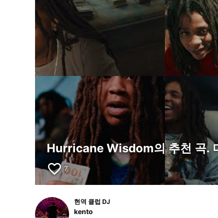
Hurricane Wisdom의 추천 
favorite_border
7
현역 클럽 DJ
kento