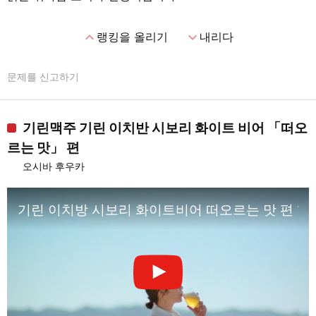
expand_less
expand_more
랭킹을 올리기
내리다
문제를 신고하기
기린맥주 기린 이치반 시보리 화이트 비어 「떠오
르는 맛」 편
오시바 후우카
기린 이치방 시보리 화이트비어 떠오르는 맛 편 15