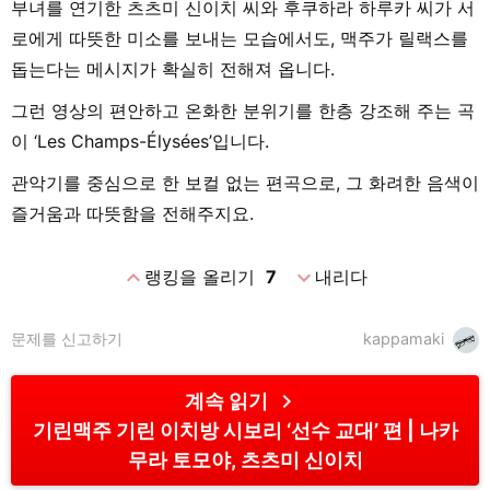
부녀를 연기한 츠츠미 신이치 씨와 후쿠하라 하루카 씨가 서
로에게 따뜻한 미소를 보내는 모습에서도, 맥주가 릴랙스를
돕는다는 메시지가 확실히 전해져 옵니다.
그런 영상의 편안하고 온화한 분위기를 한층 강조해 주는 곡
이 ‘Les Champs-Élysées’입니다.
관악기를 중심으로 한 보컬 없는 편곡으로, 그 화려한 음색이
즐거움과 따뜻함을 전해주지요.
expand_less
expand_more
랭킹을 올리기
7
내리다
문제를 신고하기
kappamaki
chevron_right
계속 읽기
기린맥주 기린 이치방 시보리 ‘선수 교대’ 편
나카
무라 토모야, 츠츠미 신이치