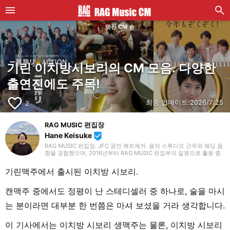
멋진 CM 송
기린 이치방시보리의 CM 모음. 다양한
출연진에도 주목!
favorite_border
최종 업데이트:
2026/7/25
2
RAG MUSIC 편집장
Hane Keisuke
beenhere
RAG MUSIC 편집장. JFC 공인 팩트체커. 음악 스튜디오 근무와 웨딩 음
향을 경험했으며, 2016년부터 RAG MUSIC 편집부의 일원으로 활동 중.
초등학교에서는 마칭, 중학교에서는 관악부에서 클라리넷, 고등학교 이
후에는 밴드에서 드럼 등 다양한 악기를 경험. 각종 곡 소개 글을 비롯해,
기린맥주에서 출시된 이치방 시보리.
각지의 음악 페스티벌 소개 기사와 라이브 리포트 등, 자신의 음악 활동
과 지금까지의 업무로 쌓아 온 경험을 바탕으로 매일 기사를 제작하고 있
습니다. 음악은 국내외 록은 물론, 최근에는 J-POP도 폭넓게 즐겨 듣습
캔맥주 중에서도 정평이 난 스테디셀러 중 하나로, 술을 마시
니다.
는 분이라면 대부분 한 번쯤은 마셔 보셨을 거라 생각합니다.
이 기사에서는 이치방 시보리 생맥주는 물론, 이치방 시보리