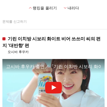
expand_less
expand_more
랭킹을 올리기
내리다
문제를 신고하기
기린 이치방 시보리 화이트 비어 쓰쓰미 씨의 편
지 ‘대반향’ 편
오시바 후우카
고시바 후우카 출연／『기린 이치반 시보리 화이트 비