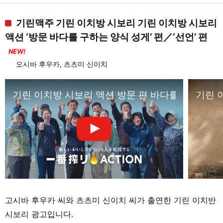
기린맥주 기린 이치방 시보리 기린 이치방 시보리
액션 ‘방문 바다를 구하는 양식 성게’ 편／‘선언’ 편
NEW!
오시바 후우카, 츠츠미 신이치
기린 이치방 시보리 액션 방문 편 바다를 구하는 양
기린 
고시바 후우카 씨와 츠츠미 신이치 씨가 출연한 기린 이치반
시보리 광고입니다.