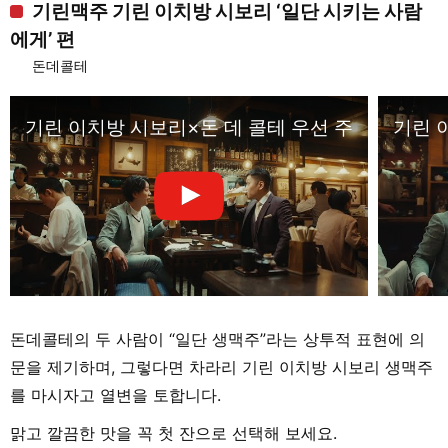
기린맥주 기린 이치방 시보리 ‘일단 시키는 사람
에게’ 편
돈데콜테
기린 이치방 시보리×돈 데 콜테 우선 주문하는 사람
기린 
돈데콜테의 두 사람이 “일단 생맥주”라는 상투적 표현에 의
문을 제기하며, 그렇다면 차라리 기린 이치방 시보리 생맥주
를 마시자고 열변을 토합니다.
맑고 깔끔한 맛을 꼭 첫 잔으로 선택해 보세요.