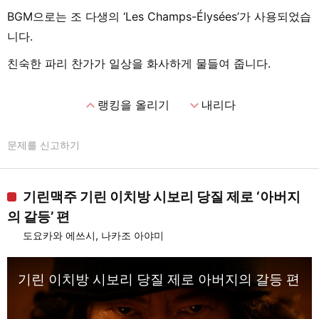
BGM으로는 조 다생의 ‘Les Champs-Élysées’가 사용되었습
니다.
친숙한 파리 찬가가 일상을 화사하게 물들여 줍니다.
expand_less
expand_more
랭킹을 올리기
내리다
문제를 신고하기
기린맥주 기린 이치방 시보리 당질 제로 ‘아버지
의 갈등’ 편
도요카와 에쓰시, 나카조 아야미
기린 이치방 시보리 당질 제로 아버지의 갈등 편