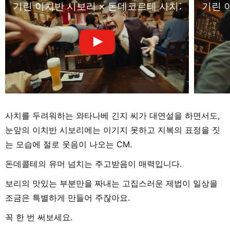
기린 이치반 시보리 × 돈데코르테 사치가 두려운 
기린 
사치를 두려워하는 와타나베 긴지 씨가 대연설을 하면서도,
눈앞의 이치반 시보리에는 이기지 못하고 지복의 표정을 짓
는 모습에 절로 웃음이 나오는 CM.
돈데콜테의 유머 넘치는 주고받음이 매력입니다.
보리의 맛있는 부분만을 짜내는 고집스러운 제법이 일상을
조금은 특별하게 만들어 주잖아요.
꼭 한 번 써보세요.