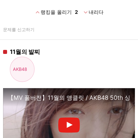
expand_less
expand_more
랭킹을 올리기
2
내리다
문제를 신고하기
11월의 발찌
AKB48
【MV 풀버전】11월의 앵클릿 / AKB48 50th 싱글