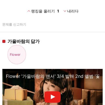
expand_less
expand_more
랭킹을 올리기
1
내리다
문제를 신고하기
가을바람의 답가
Flower
Flower '가을바람의 앤서' 3/4 발매 2nd 앨범 '꽃시