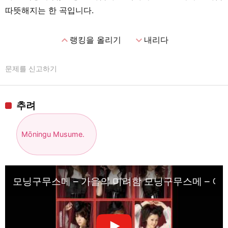
따뜻해지는 한 곡입니다.
expand_less
expand_more
랭킹을 올리기
내리다
문제를 신고하기
추려
Mōningu Musume.
모닝구무스메 – 가을의 미려함 모닝구무스메 – 