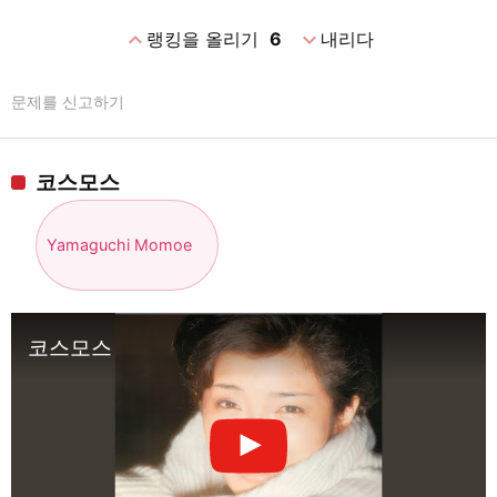
expand_less
expand_more
랭킹을 올리기
6
내리다
문제를 신고하기
코스모스
Yamaguchi Momoe
코스모스