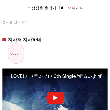
expand_less
expand_more
랭킹을 올리기
14
내리다
문제를 신고하기
치사해 치사하네
Love
＝LOVE(이코루라부) / 6th Single 'ずるいよ ずるいね'