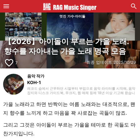
멋진 가수·아이돌
【2026】아이돌이 부르는 가을 노래.
향수를 자아내는 가을 노래 명곡 모음
favorite_border
최종 업데이트:
2025/10/29
7
음악 작가
KOH-1
레코드 숍에서 근무하던 시절부터 부업으로 음악 라이터를 시작해, 음악
잡지와 디스크 가이드북, 무크지, 웹 매체 등에 18년 이상 기고해 왔습니
다. 라이터로서는 주로 서양 음악을 다루지만, 음악 리스너로서는 35년
넘게 ‘좋아하는 것을 좋아한다’를 모토로 호기심을 잃지 않으려 항상 마음
가을 노래라고 하면 반짝이는 여름 노래와는 대조적으로, 왠
쓰고 있습니다. 밴드 활동 경력이 있으며, 작사·작곡을 맡는 베이시스트
의 포지션이었습니다. 연주 경험이 있는 악기는 베이스, 기타, 피아노입
지 향수를 느끼게 하고 마음을 꽉 사로잡는 곡들이 많죠.
니다. 40대 중반부터 영어 공부를 시작해 현재도 계속하고 있습니다.
그리고 그것은 아이돌이 부르는 가을을 테마로 한 곡들도 마
찬가지입니다.