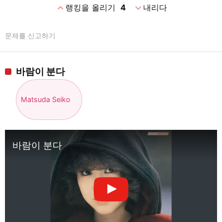
expand_less
expand_more
랭킹을 올리기
4
내리다
문제를 신고하기
바람이 분다
Matsuda Seiko
바람이 분다