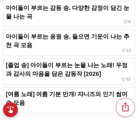
아이돌이 부르는 감동 송. 다양한 감정이 담긴 눈
물 나는 곡
favorite_border
5
아이돌이 부르는 응원 송. 들으면 기운이 나는 추
천 곡 모음
favorite_border
13
[졸업 송] 아이돌이 부르는 눈물 나는 노래! 우정
과 감사의 마음을 담은 감동작 [2026]
favorite_border
12
[여름 노래] 여름 기분 만개! 쟈니즈의 인기 썸머
송 모음
ios_share
chat_bubble_outline
favorite_border
swipe
1
4
손끝으로 음악을 탐색
아이돌이 부르는 서로 사랑하는 노래. 행복한 러
브송 모음
favorite_border
10