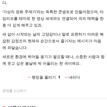
다.
‘가상의 영화 주제가’라는 독특한 콘셉트로 만들어졌으며, 타
임리프를 테마로 한 영상 세계와도 연결되어 곡의 매력을 한
층 더 깊게 해주고 있죠.
새 삶이 시작되는 날의 고양감이나 말로 표현하기 어려운 복
잡한 감정조차 현재의 순간으로서 즐기자는 메시지가 마음
에 와닿습니다.
새로운 환경에 뛰어들 용기가 필요할 때나, 소중한 사람과 함
께 웃고 싶은 봄날에 딱 어울리는 한 곡이에요.
expand_less
expand_more
랭킹을 올리기
1
내리다
문제를 신고하기