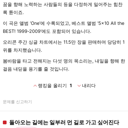
꿈을 향해 노력하는 사람들의 등을 다정하게 밀어주는 힘찬
록 튠이죠.
이 곡은 앨범 ‘One’에 수록되었고, 베스트 앨범 ‘5×10 All the
BEST! 1999-2009’에도 포함되어 있습니다.
오리콘 주간 싱글 차트에서는 11.5만 장을 판매하며 당당히 1
위를 차지했습니다.
봄바람을 타고 전해지는 다섯 명의 목소리는, 내일을 향해 한
걸음 내딛을 용기를 줄 것입니다.
expand_less
expand_more
랭킹을 올리기
1
내리다
문제를 신고하기
돌아오는 길에는 일부러 먼 길로 가고 싶어진다