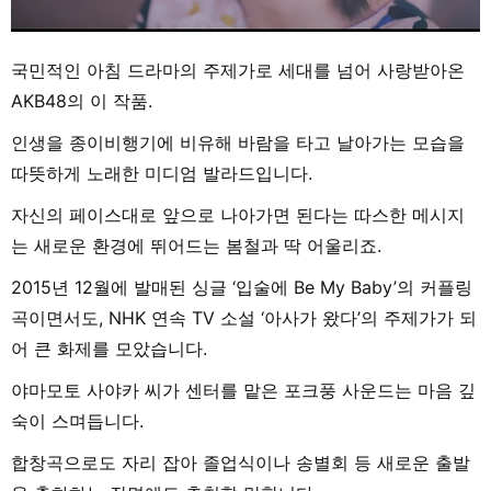
국민적인 아침 드라마의 주제가로 세대를 넘어 사랑받아온
AKB48의 이 작품.
인생을 종이비행기에 비유해 바람을 타고 날아가는 모습을
따뜻하게 노래한 미디엄 발라드입니다.
자신의 페이스대로 앞으로 나아가면 된다는 따스한 메시지
는 새로운 환경에 뛰어드는 봄철과 딱 어울리죠.
2015년 12월에 발매된 싱글 ‘입술에 Be My Baby’의 커플링
곡이면서도, NHK 연속 TV 소설 ‘아사가 왔다’의 주제가가 되
어 큰 화제를 모았습니다.
야마모토 사야카 씨가 센터를 맡은 포크풍 사운드는 마음 깊
숙이 스며듭니다.
합창곡으로도 자리 잡아 졸업식이나 송별회 등 새로운 출발