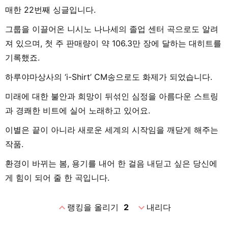
매한 22번째 싱글입니다.
그룹을 이끌어온 니시노 나나세의 졸업 센터 곡으로도 알려
져 있으며, 첫 주 판매량이 약 106.3만 장에 달하는 대히트를
기록했죠.
하루야마상사의 ‘i-Shirt’ CM송으로도 화제가 되었습니다.
미래에 대한 불안과 희망이 뒤섞인 심정을 아름다운 스트링
과 경쾌한 비트에 실어 노래하고 있어요.
이별은 끝이 아니라 새로운 세계의 시작임을 깨닫게 해주는
작품.
환경이 바뀌는 봄, 용기를 내어 한 걸음 내딛고 싶은 당신에
게 힘이 되어 줄 한 곡입니다.
expand_less
expand_more
랭킹을 올리기
2
내리다