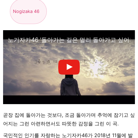
Nogizaka 46
노기자카46 '돌아가는 길은 멀리 돌아가고 싶어져'
곧장 집에 돌아가는 것보다, 조금 돌아가며 추억에 잠기고 싶
어지는 그런 아련하면서도 따뜻한 감정을 그린 이 곡.
국민적인 인기를 자랑하는 노기자카46가 2018년 11월에 발