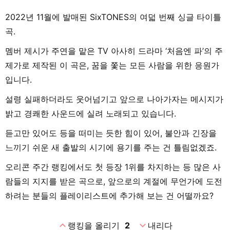
2022년 11월에 발매된 SixTONES의 여덟 번째 싱글 타이틀
곡.
멤버 제시가 주연을 맡은 TV 아사히 드라마 ‘처음엔 파’의 주
제가로 제작된 이 곡은, 꿈을 쫓는 모든 사람을 위한 응원가
입니다.
설령 실패하더라도 웃어넘기고 앞으로 나아가자는 메시지가
밝고 경쾌한 사운드에 실려 노래되고 있습니다.
듣고만 있어도 등을 떠미는 듯한 힘이 있어, 불안과 긴장을
느끼기 쉬운 새 출발의 시기에 용기를 주는 건 틀림없겠죠.
오리콘 주간 랭킹에서도 첫 등장 1위를 차지하는 등 많은 사
람들의 지지를 받은 곡으로, 앞으로의 계절에 무언가에 도전
하려는 분들의 플레이리스트에 추가해 보는 건 어떨까요?
expand_less
expand_more
랭킹을 올리기
2
내리다