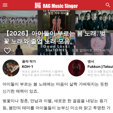
멋진 가수·아이돌
【2026】아이돌이 부르는 봄 노래. 벚
꽃 노래와 졸업 노래 모음
favorite_border
최종 업데이트:
2026/4/15
4
음악 작가
댄서
KOH-1
Fukkun:)Tatsu
레코드 숍에서 근무하던 시절부터
도쿄 도내를 중심으
부업으로 음악 라이터를 시작해, 음
백업 댄서, MV 댄서,
악 잡지와 디스크 가이드북, 무크지,
로 활동해 왔습니다.
웹 매체 등에 18년 이상 기고해 왔습
동을 이어가면서 동
아이돌이 부르는 봄 노래에는 마음이 살짝 가벼워지는 듯한
니다. 라이터로서는 주로 서양 음악
에도 참여하고 있습니
을 다루지만, 음악 리스너로서는 35
절 마이클 잭슨을 알
신기한 매력이 있죠.
년 넘게 ‘좋아하는 것을 좋아한다’를
로, 고등학교 2학년 
모토로 호기심을 잃지 않으려 항상
동을 시작했습니다.
마음쓰고 있습니다. 밴드 활동 경력
뒤에는 그동안 즐겨 듣
벚꽃이나 청춘, 만남과 이별, 새로운 한 걸음을 내딛는 용기
이 있으며, 작사·작곡을 맡는 베이시
일본 록뿐만 아니라 해
스트의 포지션이었습니다. 연주 경
랩, 얼터너티브 계열
등, 봄만의 테마를 아이돌들이 눈부신 미소와 맑고 투명한 가
험이 있는 악기는 베이스, 기타, 피
댄스에 사용되는 곡