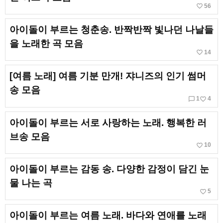
favorite_border
56
아이돌이 부르는 청춘송. 반짝반짝 빛나던 나날들
을 노래한 곡 모음
favorite_border
14
[여름 노래] 여름 기분 만개! 쟈니즈의 인기 썸머
송 모음
chat_bubble_outline
favorite_border
1
4
아이돌이 부르는 서로 사랑하는 노래. 행복한 러
브송 모음
favorite_border
10
아이돌이 부르는 감동 송. 다양한 감정이 담긴 눈
물 나는 곡
favorite_border
5
아이돌이 부르는 여름 노래. 바다와 연애를 노래