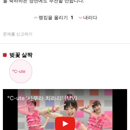
을 축하하는 장면에도 추천할 만합니다.
expand_less
expand_more
랭킹을 올리기
1
내리다
문제를 신고하기
벚꽃 살짝
℃-ute
℃-ute '사쿠라 치라리' (MV)