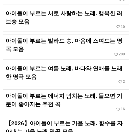
아이돌이 부르는 서로 사랑하는 노래. 행복한 러
브송 모음
favorite_border
10
아이돌이 부르는 발라드 송. 마음에 스며드는 명
곡 모음
favorite_border
209
아이돌이 부르는 여름 노래. 바다와 연애를 노래
한 명곡 모음
favorite_border
2
아이돌이 부르는 에너지 넘치는 노래. 들으면 기
분이 좋아지는 추천 곡
favorite_border
16
【2026】아이돌이 부르는 가을 노래. 향수를 자
아내는 가을 노래 명곡 모음