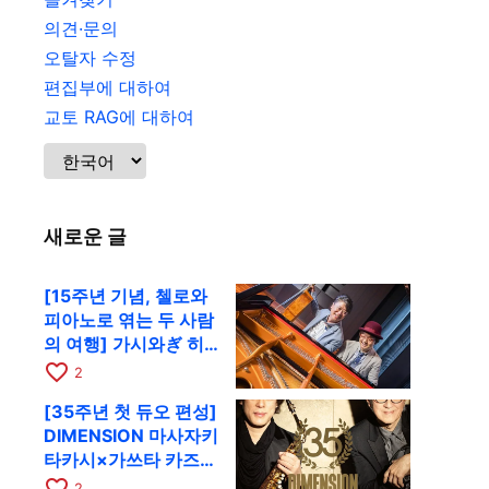
의견·문의
오탈자 수정
편집부에 대하여
교토 RAG에 대하여
새로운 글
[15주년 기념, 첼로와
피아노로 엮는 두 사람
의 여행] 가시와ぎ 히
로키 & 미쓰다 겐이치
favorite_border
2
가 11월 12일 교토
[35주년 첫 듀오 편성]
RAG로
DIMENSION 마사자키
타카시×가쓰타 카즈키
가 10월 11일 교토
favorite_border
2