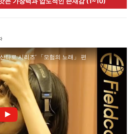
앗는 가창력과 압도적인 존재감 (1~10)
자
‘산타로 시리즈’ 「모험의 노래」 편