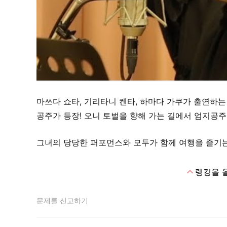
마쓰다 쇼타, 기리타니 켄타, 하마다 가쿠가 출연하
공주가 등장! 오니 토벌을 향해 가는 길에서 엄지공주
그녀의 당당한 퍼포먼스와 모두가 함께 여행을 즐기는
expand_less
랭킹을 
문제를 신고하기