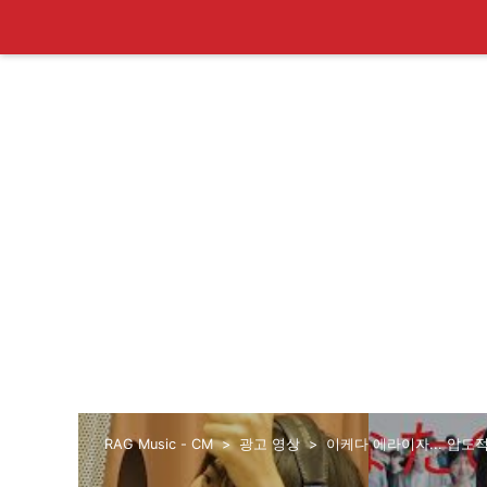
RAG Music - CM
광고 영상
이케다 에라이자... 압도