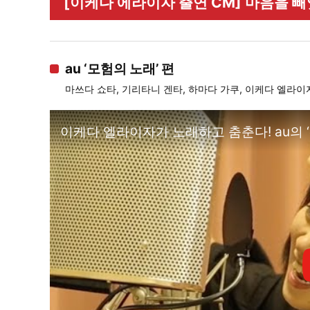
[이케다 에라이자 출연 CM] 마음을 빼
au ‘모험의 노래’ 편
마쓰다 쇼타, 기리타니 겐타, 하마다 가쿠, 이케다 엘라이
이케다 엘라이자가 노래하고 춤춘다! au의 