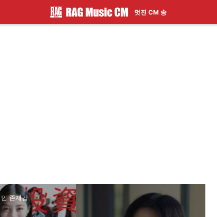
멋진 CM 송
적인 존재감