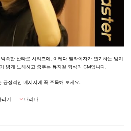
는 익숙한 산타로 시리즈에, 이케다 엘라이자가 연기하는 엄지
가 밝게 노래하고 춤추는 뮤지컬 형식의 CM입니다.
 긍정적인 메시지에 꼭 주목해 보세요.
expand_more
올리기
내리다