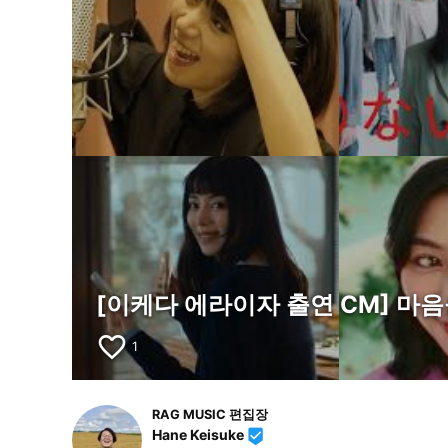
[이케다 에라이자 출연 CM] 마
favorite_border
1
RAG MUSIC 편집장
Hane Keisuke
beenhere