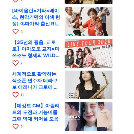
RAG로
[바이올린×기타×베이
스, 현악기만의 이색 편
성] 야마가타 출신 RIM
이 첫 전국 투어로 8월
favorite_border
5
17일 RAG에
【35년의 굉음, 교토
로】야마모토 교지×미
쓰조노 형제의 WILD
FLAG가 8월 6일 RAG
favorite_border
7
에서 라이브
세계적으로 활약하는
색소폰 연주자 데라쿠
보 에레나가 교토에 온
다! 콰르텟 투어 교토
favorite_border
11
공연을 10월 28일에
【데상트 CM】아슬리
개최
트의 도전과 기능미를
그린 역대 커머셜 모음
favorite_border
2