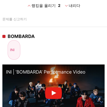
expand_less
expand_more
랭킹을 올리기
2
내리다
문제를 신고하기
BOMBARDA
INI
INI | ’BOMBARDA’ Performance Video