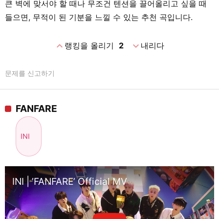
큰 벽에 맞서야 할 때나 무조건 텐션을 끌어올리고 싶을 때
들으면, 무적이 된 기분을 느낄 수 있는 추천 곡입니다.
expand_less
expand_more
랭킹을 올리기
2
내리다
문제를 신고하기
FANFARE
INI
INI | ’FANFARE’ Official MV