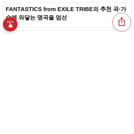
FANTASTICS from EXILE TRIBE의 추천 곡·가
슴에 와닿는 명곡을 엄선
ios_share
swipe
손끝으로 음악을 탐색
≠ME의 인기 곡 랭킹. 귀여움과 실력이 빛나는 곡
모음
favorite_border
3
나카지마 켄토 씨의 추천곡. 압도적인 표현력에
마음을 빼앗기는 명작
content_copy
즈토마요(ずっと真夜中でいいのに。)의 추천 곡·
들으면 들을수록 빠져드는 인기 곡은 이것
play_arrow
favorite_border
1
헤이! 세이! 점프의 추천 곡. 팬들이 여러 번 돌려
favorite_border
듣는 주옥같은 명곡을 엄선
1