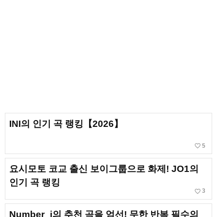
INI의 인기 곡 랭킹【2026】
favorite_border
5
요시모토 코교 출신 보이그룹으로 화제! JO1의
인기 곡 랭킹
favorite_border
3
Number_i의 추천 곡을 엄선! 무한 반복 필수의