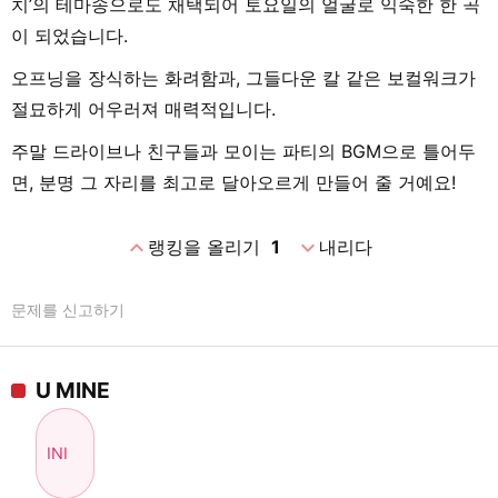
치’의 테마송으로도 채택되어 토요일의 얼굴로 익숙한 한 곡
이 되었습니다.
오프닝을 장식하는 화려함과, 그들다운 칼 같은 보컬워크가
절묘하게 어우러져 매력적입니다.
주말 드라이브나 친구들과 모이는 파티의 BGM으로 틀어두
면, 분명 그 자리를 최고로 달아오르게 만들어 줄 거예요!
expand_less
expand_more
랭킹을 올리기
1
내리다
문제를 신고하기
U MINE
INI