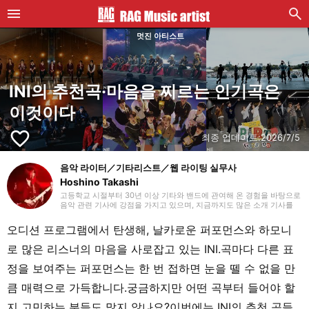
멋진 아티스트
INI의 추천곡·마음을 찌르는 인기곡은
이것이다
favorite_border
최종 업데이트:
2026/7/5
음악 라이터／기타리스트／웹 라이팅 실무사
Hoshino Takashi
고등학교 시절부터 30년 이상 기타와 밴드에 관여해 온 경험을 바탕으로
음악 관련 기사에 강점을 가지고 있으며, 지금까지도 많은 소개 기사를
맡아 왔습니다. 기타를 치기 시작했을 때부터 하드 록과 헤비 메탈 같은
장르를 선호하지만, 국내외를 가리지 않고 매일 다양한 장르에 귀 기울이
오디션 프로그램에서 탄생해, 날카로운 퍼포먼스와 하모니
도록 하고 있습니다. 2018년부터 프리랜서 라이터로 활동을 시작했으며,
웹 라이팅 실무 자격을 보유하고 있습니다. 또한 라이팅 외에도 영상 편
로 많은 리스너의 마음을 사로잡고 있는 INI.곡마다 다른 표
집을 공부하고 있습니다. 개인적으로는 초등학생 자녀를 돌보고 있으며,
파쿠르와 댄스 등 학원 활동을 챙기면서 지내고 있습니다.
정을 보여주는 퍼포먼스는 한 번 접하면 눈을 뗄 수 없을 만
큼 매력으로 가득합니다.궁금하지만 어떤 곡부터 들어야 할
지 고민하는 분들도 많지 않나요?이번에는 INI의 추천 곡들