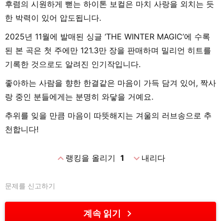
후렴의 시원하게 뻗는 하이톤 보컬은 마치 사랑을 외치는 듯
한 박력이 있어 압도됩니다.
2025년 11월에 발매된 싱글 ‘THE WINTER MAGIC’에 수록
된 본 곡은 첫 주에만 121.3만 장을 판매하며 밀리언 히트를
기록한 것으로도 알려진 인기작입니다.
좋아하는 사람을 향한 한결같은 마음이 가득 담겨 있어, 짝사
랑 중인 분들에게는 분명히 와닿을 거예요.
추위를 잊을 만큼 마음이 따뜻해지는 겨울의 러브송으로 추
천합니다!
expand_less
expand_more
랭킹을 올리기
1
내리다
문제를 신고하기
chevron_right
계속 읽기