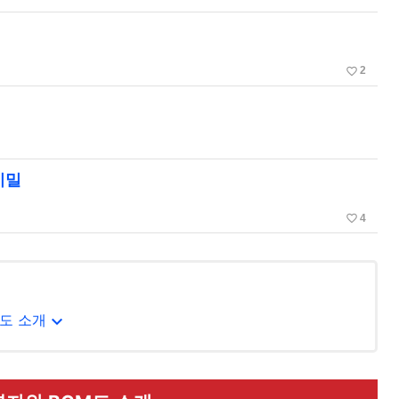
favorite_border
2
비밀
favorite_border
4
expand_more
M도 소개