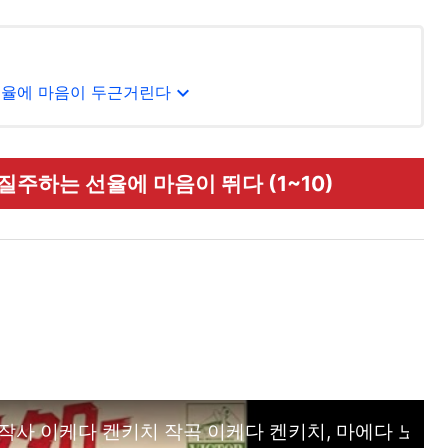
expand_more
 선율에 마음이 두근거린다
질주하는 선율에 마음이 뛰다 (1~10)
) 작사 이케다 켄키치 작곡 이케다 켄키치, 마에다 노부