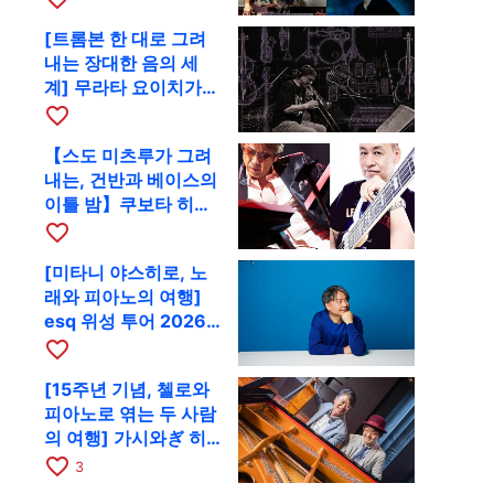
함께 9월 28일 RAG로
[트롬본 한 대로 그려
내는 장대한 음의 세
계] 무라타 요이치가
CD 발매 기념 투어로
favorite_border
9월 4일 교토에
【스도 미츠루가 그려
내는, 건반과 베이스의
이틀 밤】쿠보타 히로
시, 후지이 소라, 하나
favorite_border
다 에미와 교토 RAG에
[미타니 야스히로, 노
서 공동 출연
래와 피아노의 여행]
esq 위성 투어 2026
교토 공연을 10월에 개
favorite_border
최
[15주년 기념, 첼로와
피아노로 엮는 두 사람
의 여행] 가시와ぎ 히
로키 & 미쓰다 겐이치
favorite_border
3
가 11월 12일 교토