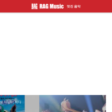
멋진 음악
율에 마음이 뛰다