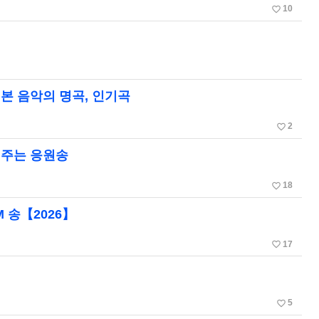
favorite_border
10
본 음악의 명곡, 인기곡
favorite_border
2
 주는 응원송
favorite_border
18
M 송【2026】
favorite_border
17
favorite_border
5