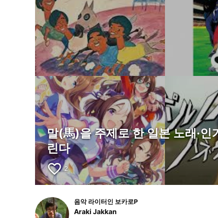
말(馬)을 주제로 한 일본 노래·
린다
favorite_border
2
음악 라이터인 보카로P
Araki Jakkan