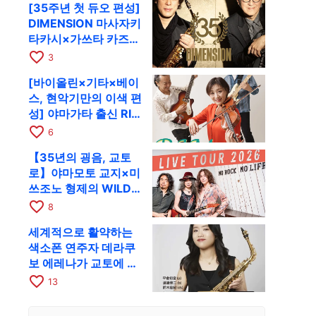
[35주년 첫 듀오 편성]
RAG로
DIMENSION 마사자키
타카시×가쓰타 카즈키
가 10월 11일 교토
favorite_border
3
RAG로
[바이올린×기타×베이
스, 현악기만의 이색 편
성] 야마가타 출신 RIM
이 첫 전국 투어로 8월
favorite_border
6
17일 RAG에
【35년의 굉음, 교토
로】야마모토 교지×미
쓰조노 형제의 WILD
FLAG가 8월 6일 RAG
favorite_border
8
에서 라이브
세계적으로 활약하는
색소폰 연주자 데라쿠
보 에레나가 교토에 온
다! 콰르텟 투어 교토
favorite_border
13
공연을 10월 28일에
개최