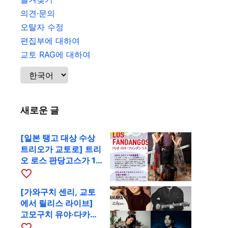
의견·문의
오탈자 수정
편집부에 대하여
교토 RAG에 대하여
새로운 글
[일본 탱고 대상 수상
트리오가 교토로] 트리
오 로스 판당고스가 10
월 9일 RAG에서 공연
favorite_border
[가와구치 센리, 교토
에서 릴리스 라이브]
고모구치 유야·다카하
시 요시키·도모다 준과
favorite_border