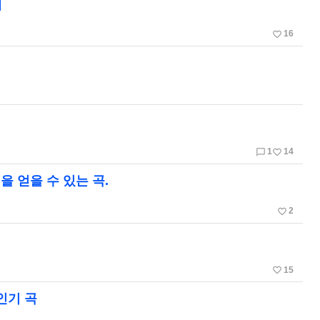
]
favorite_border
16
chat_bubble_outline
favorite_border
1
14
 얻을 수 있는 곡.
favorite_border
2
favorite_border
15
인기 곡