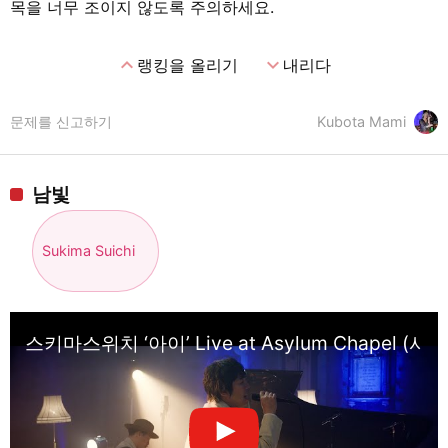
목을 너무 조이지 않도록 주의하세요.
expand_less
expand_more
랭킹을 올리기
내리다
문제를 신고하기
Kubota Mami
남빛
Sukima Suichi
스키마스위치 ‘아이’ Live at Asylum Chapel (사우스 