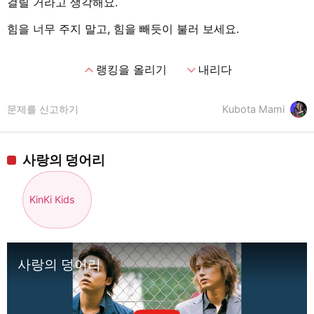
걸릴 거라고 생각해요.
힘을 너무 주지 말고, 힘을 빼듯이 불러 보세요.
expand_less
expand_more
랭킹을 올리기
내리다
문제를 신고하기
Kubota Mami
사랑의 덩어리
KinKi Kids
사랑의 덩어리