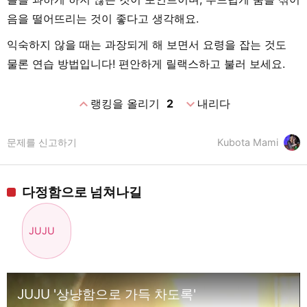
음을 떨어뜨리는 것이 좋다고 생각해요.
익숙하지 않을 때는 과장되게 해 보면서 요령을 잡는 것도
물론 연습 방법입니다! 편안하게 릴랙스하고 불러 보세요.
expand_less
expand_more
랭킹을 올리기
2
내리다
문제를 신고하기
Kubota Mami
다정함으로 넘쳐나길
JUJU
JUJU '상냥함으로 가득 차도록'