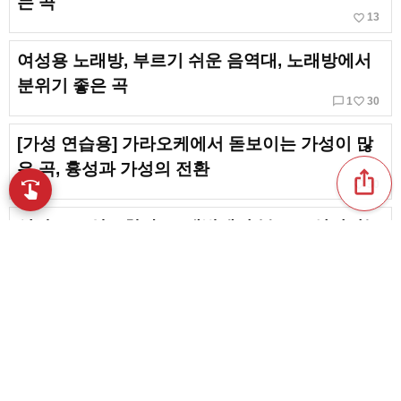
는 곡
favorite_border
13
여성용 노래방, 부르기 쉬운 음역대, 노래방에서
분위기 좋은 곡
chat_bubble_outline
favorite_border
1
30
[가성 연습용] 가라오케에서 돋보이는 가성이 많
은 곡, 흉성과 가성의 전환
ios_share
favorite_border
30
swipe
손끝으로 음악을 탐색
성량으로 압도한다! 노래방에서 부르고 싶어지는
롱톤 곡
favorite_border
18
노래방에서 부르기 쉬운 응원 송. 추천 인기곡
content_copy
동경하던 페이크가 자연스럽게 몸에 배는! 한순