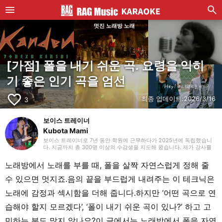
멋진 노래방 노래
[가점] 폴을 내기 쉬운 곡. 요령을 익히
기 좋은 인기 곡을 엄선
favorite_border
최종 업데이트:
2026/3/16
3
보이스 트레이너
Kubota Mami
보이스 트레이너로 7년 동안 학원에 근무하다가 2025년에 독립했습니
다. 지금까지 총 300명 이상의 수강생을 지도해 왔습니다. 제가 강사를
시작하게 된 계기는 그냥 호기심이었어요(웃음). 일자리를 찾던 중에 ‘보
컬 인스트럭터’라는 구인을 보고 ‘이게 뭐지!’ 싶어서 그냥 덜컥 지원했죠.
노래방에서 노래를 부를 때, 폴을 살짝 자연스럽게 정해 줄
이렇게 해서 지식 0인 상태로 강사가 되었기에 누구보다도 열심히 연수
를 받고, 스스로도 많이 공부했습니다. 제가 배운 것을 실제로 수강생분
수 있으면 멋지죠.음의 끝을 부드럽게 내려주는 이 테크닉은
들께 가르쳐 보니 반응이 정말 좋아서 그때 큰 보람을 느껴요! 저는 강사
로서 지도하는 과정에서, 수강생과 함께 성장하고 있다고 느끼는 그 순간
노래에 감정과 섹시함을 더해 줍니다.하지만 ‘어떤 곡으로 연
을 정말 사랑합니다. 음악 활동으로는 고등학교 때부터 지금까지 관현악/
취주악단에서 베이스를 연주하고 있어요. 베이스 보컬로 밴드를 하기도
습해야 할지 모르겠다’, ‘폴이 내기 쉬운 곡이 있나?’ 하고 고
하고, 보컬만으로 섭외를 받아 라이브 활동도 하고 있습니다! 보컬 트레
이닝을 계속해 나가면서, 소리를 내며 언제까지나 건강하고 아름답게 지
민하는 분도 많지 않나요?이 글에서는 노래방에서 폴을 자연