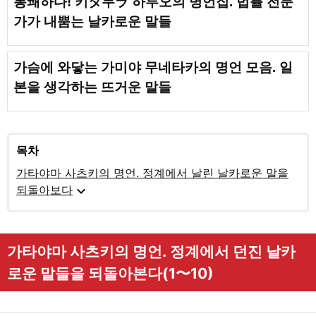
통쾌하다! 키タ무ラ 하루오의 명언집. 법률 전문
가가 내뿜는 날카로운 말들
가슴에 와닿는 가미야 무네타카의 명언 모음. 일
본을 생각하는 뜨거운 말들
목차
가타야마 사츠키의 명언. 정계에서 날린 날카로운 말을
expand_more
되돌아보다
가타야마 사츠키의 명언. 정계에서 던진 날카
로운 말들을 되돌아본다(1〜10)