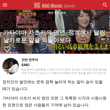
멋진 명언·격언
가타야마 사츠키의 명언. 정계에서 날린
날카로운 말을 되돌아보다
favorite_border
최종 업데이트:
2026/1/30
건반 연주자
SAKI
6살 때부터 일렉톤을 시작해 디즈니 음악, 애니송, 드라마와 영화 음악을
주로 연주하고 있습니다. 유튜브와 SNS에 연주 영상을 올리거나 콘서트
활동도 하고 있어요. 일렉톤 경험을 살려 학생 시절에는 신시사이저와 피
아노도 시작했고, 학교 주최 행사에도 출연했습니다. 라이터로서는 음악
정치인의 발언에는 문득 깜짝 놀라게 하는 말이 숨어 있을
관련 기사뿐만 아니라 다양한 장르의 글을 다뤄왔기 때문에, 그동안의 경
험을 바탕으로 ‘해보고 싶다!’, ‘들어보고 싶다!’라고 느낄 수 있는 글을 전
때가 있습니다.
해드리고 싶습니다!
가타야마 사츠키 씨의 명언 또한 그 독특한 시각과 시원시원
한 표현으로 많은 사람들의 기억에 남아 있습니다.