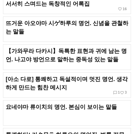
서서히 스며드는 독창적인 어록집
favorite_border
16
뜨거운 아오야마 시ゲ하루의 명언. 신념을 관철하
는 말들
【가와무라 다카시】독특한 표현과 귀에 남는 명
언. 나고야 방언으로 말하는 중독성 있는 말들
[아소 다로] 통쾌하고 독설적이며 멋진 명언. 생각
하게 만드는 힘찬 메시지
chat_bubble_outline
favorite_border
1
3
요네야마 류이치의 명언. 본심이 보이는 말들