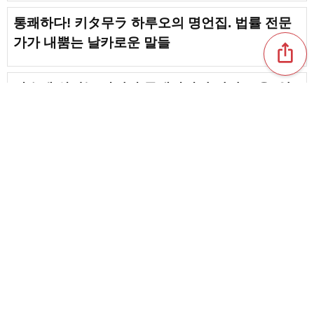
통쾌하다! 키タ무ラ 하루오의 명언집. 법률 전문
가가 내뿜는 날카로운 말들
ios_share
가슴에 와닿는 가미야 무네타카의 명언 모음. 일
본을 생각하는 뜨거운 말들
노다 요시히코의 명언. 성실함이 배어 나오는 깊
은 말들
content_copy
[스가 요시히데] 명언에서 배우는 일과 인생의 마
음가짐. 조용히 마음을 움직이는 말들
favorite_border
favorite_border
2
[야마모토 다로] 인간성이 느껴지는 마음에 울리
는 뜨거운 메시지