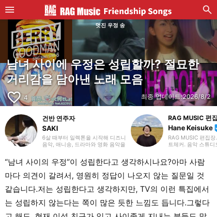
멋진 우정 송
남녀 사이에 우정은 성립할까? 절묘한
거리감을 담아낸 노래 모음
favorite_border
최종 업데이트:
2026/8/2
4
RAG MUSIC 편
건반 연주자
Hane Keisuke
SAKI
be
6살 때부터 일렉톤을 시작해 디즈니
RAG MUSIC 편집장.
음악, 애니송, 드라마와 영화 음악을
트체커. 음악 스튜디
주로 연주하고 있습니다. 유튜브와
음향을 경험했으며, 
SNS에 연주 영상을 올리거나 콘서
RAG MUSIC 편집
“남녀 사이의 우정”이 성립한다고 생각하시나요?아마 사람
트 활동도 하고 있어요. 일렉톤 경험
동 중. 초등학교에서
을 살려 학생 시절에는 신시사이저
에서는 관악부에서 
마다 의견이 갈려서, 영원히 정답이 나오지 않는 질문일 것
와 피아노도 시작했고, 학교 주최 행
학교 이후에는 밴드에
사에도 출연했습니다. 라이터로서
양한 악기를 경험. 각
같습니다.저는 성립한다고 생각하지만, TV의 이런 특집에서
는 음악 관련 기사뿐만 아니라 다양
을 비롯해, 각지의 
한 장르의 글을 다뤄왔기 때문에, 그
개 기사와 라이브 리
는 성립하지 않는다는 쪽이 많은 듯한 느낌도 듭니다.그렇다
동안의 경험을 바탕으로 ‘해보고 싶
음악 활동과 지금까
다!’, ‘들어보고 싶다!’라고 느낄 수 있
아 온 경험을 바탕으
고 해도, 현재 이성 친구가 있고 사이좋게 지내는 분들도 많