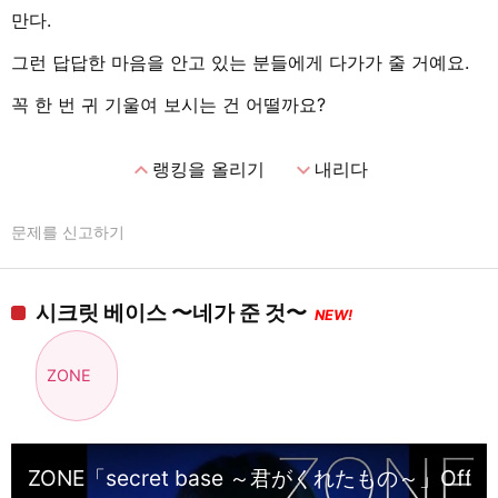
만다.
그런 답답한 마음을 안고 있는 분들에게 다가가 줄 거예요.
꼭 한 번 귀 기울여 보시는 건 어떨까요?
expand_less
expand_more
랭킹을 올리기
내리다
문제를 신고하기
시크릿 베이스 〜네가 준 것〜
NEW!
ZONE
ZONE「secret base ～君がくれたもの～」Official