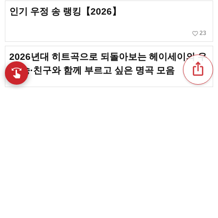
인기 우정 송 랭킹【2026】
favorite_border
23
2026년대 히트곡으로 되돌아보는 헤이세이의 우
ios_share
정 송·친구와 함께 부르고 싶은 명곡 모음
swipe
손끝으로 음악을 탐색
일본 록의 우정 송 총정리. 밴드가 연주하는 친구
의 노래
【결혼식】여자끼리의 우정송. 여성 하객 필청 명
곡을 픽업!
favorite_border
1
content_copy
디즈니의 우정 노래. 친구와 유대를 주제로 한 곡
play_arrow
모음
favorite_border
7