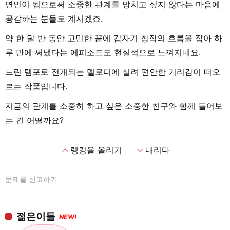
연인이 됨으로써 소중한 관계를 망치고 싶지 않다는 마음에
공감하는 분들도 계시겠죠.
약 한 달 반 동안 고민한 끝에 갑자기 창작의 흐름을 잡아 하
루 만에 써냈다는 에피소드도 현실적으로 느껴지네요.
느린 템포로 전개되는 멜로디에 실려 편안한 거리감이 떠오
르는 작품입니다.
지금의 관계를 소중히 하고 싶은 소중한 친구와 함께 들어보
는 건 어떨까요?
expand_less
expand_more
랭킹을 올리기
내리다
문제를 신고하기
젊은이들
NEW!