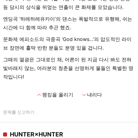
등 당시의 상식을 뒤엎는 연출이 큰 화제를 모았습니다.
엔딩곡 ‘하레하레유카이’의 댄스는 폭발적으로 유행해, 쉬는
시간에 다 함께 따라 추곤 했죠.
문화제 에피소드의 극중곡 ‘God knows…’의 압도적인 라이
브 장면에 홀딱 반한 분들도 분명 있을 겁니다.
그때의 열광은 그대로인 채, 어른이 된 지금 다시 봐도 전혀
빛바래지 않는, 여러분의 청춘을 선명하게 물들인 특별한 명
작입니다!
expand_less
expand_more
랭킹을 올리기
내리다
문제를 신고하기
HUNTER×HUNTER