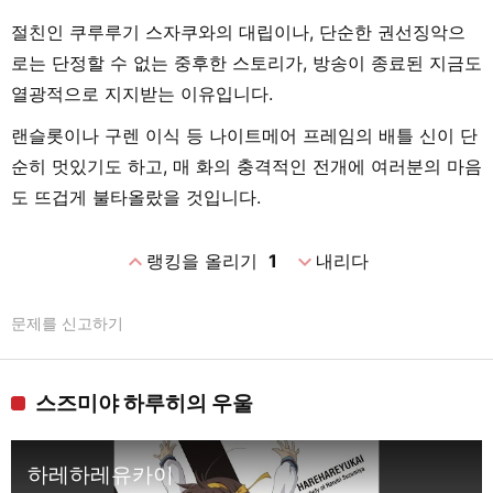
절친인 쿠루루기 스자쿠와의 대립이나, 단순한 권선징악으
로는 단정할 수 없는 중후한 스토리가, 방송이 종료된 지금도
열광적으로 지지받는 이유입니다.
랜슬롯이나 구렌 이식 등 나이트메어 프레임의 배틀 신이 단
순히 멋있기도 하고, 매 화의 충격적인 전개에 여러분의 마음
도 뜨겁게 불타올랐을 것입니다.
expand_less
expand_more
랭킹을 올리기
1
내리다
문제를 신고하기
스즈미야 하루히의 우울
하레하레유카이