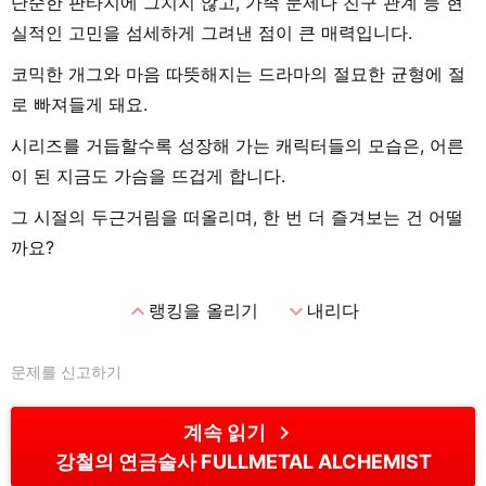
단순한 판타지에 그치지 않고, 가족 문제나 친구 관계 등 현
실적인 고민을 섬세하게 그려낸 점이 큰 매력입니다.
코믹한 개그와 마음 따뜻해지는 드라마의 절묘한 균형에 절
로 빠져들게 돼요.
시리즈를 거듭할수록 성장해 가는 캐릭터들의 모습은, 어른
이 된 지금도 가슴을 뜨겁게 합니다.
그 시절의 두근거림을 떠올리며, 한 번 더 즐겨보는 건 어떨
까요?
expand_less
expand_more
랭킹을 올리기
내리다
문제를 신고하기
chevron_right
계속 읽기
강철의 연금술사 FULLMETAL ALCHEMIST