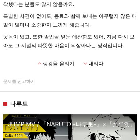
작했다는 분들도 많지 않을까요.
특별한 사건이 없어도, 동료와 함께 보내는 아무렇지 않은 매
일이 얼마나 소중한지 느끼게 해줍니다.
웃음이 있고, 또한 졸업을 앞둔 애잔함도 있어, 지금 다시 보
아도 그 시절의 따뜻한 마음이 되살아나는 명작입니다.
expand_less
expand_more
랭킹을 올리기
내리다
문제를 신고하기
나루토
JUMP MV / 『NARUTO -나루토-』×『실루엣』| 