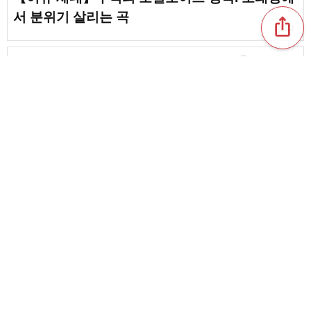
서 분위기 살리는 곡
ios_share
favorite_border
32
[여유 세대] 세련되어 듣고 싶어지는 청춘의 명곡
favorite_border
10
여유 세대에게 추천! J-POP 씬의 눈물샘 자극 명
곡들
favorite_border
18
content_copy
새콤달콤한 마음이 되살아난다! 여유 세대에게
추천하는 사랑 노래
favorite_border
favorite_border
10
[헤이세이 세대 필견] 헤이세이 시대에 유행한 추
억의 노래
favorite_border
3