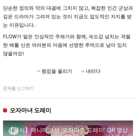
단순한 정의와 악의 대결에 그치지 않고, 복잡한 인간 군상과
깊은 드라마가 그려져 있는 것이 지금도 압도적인 지지를 받
는 이유입니다.
FLOW가 맡은 인상적인 주제가와 함께, 속도감 넘치는 격렬
한 배틀 신은 여러분의 마음에 선명한 추억으로 남아 있지
않을까요!
expand_less
expand_more
랭킹을 올리기
내리다
문제를 신고하기
오자마녀 도레미
【공식】애니메이션 ‘오자마조 도레미’ OP 영상: MAHO