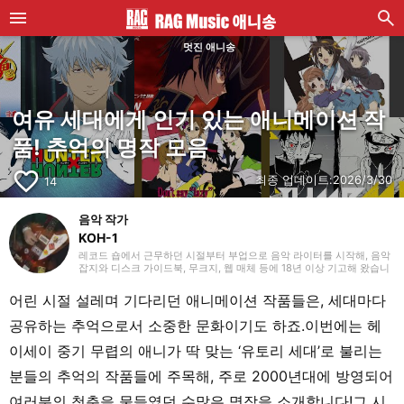
멋진 애니송
여유 세대에게 인기 있는 애니메이션 작
품! 추억의 명작 모음
favorite_border
최종 업데이트:
2026/3/30
14
음악 작가
KOH-1
레코드 숍에서 근무하던 시절부터 부업으로 음악 라이터를 시작해, 음악
잡지와 디스크 가이드북, 무크지, 웹 매체 등에 18년 이상 기고해 왔습니
다. 라이터로서는 주로 서양 음악을 다루지만, 음악 리스너로서는 35년
넘게 ‘좋아하는 것을 좋아한다’를 모토로 호기심을 잃지 않으려 항상 마음
어린 시절 설레며 기다리던 애니메이션 작품들은, 세대마다
쓰고 있습니다. 밴드 활동 경력이 있으며, 작사·작곡을 맡는 베이시스트
의 포지션이었습니다. 연주 경험이 있는 악기는 베이스, 기타, 피아노입
공유하는 추억으로서 소중한 문화이기도 하죠.이번에는 헤
니다. 40대 중반부터 영어 공부를 시작해 현재도 계속하고 있습니다.
이세이 중기 무렵의 애니가 딱 맞는 ‘유토리 세대’로 불리는
분들의 추억의 작품들에 주목해, 주로 2000년대에 방영되어
여러분의 청춘을 물들였던 수많은 명작을 소개합니다!그 시