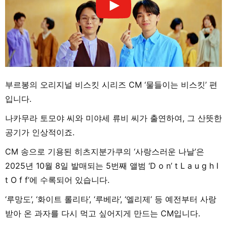
부르봉의 오리지널 비스킷 시리즈 CM ‘물들이는 비스킷’ 편
입니다.
나카무라 토모야 씨와 미야세 류비 씨가 출연하여, 그 산뜻한
공기가 인상적이죠.
CM 송으로 기용된 히츠지분가쿠의 ‘사랑스러운 나날’은
2025년 10월 8일 발매되는 5번째 앨범 ‘D o n’ t L a u g h I
t O f f’에 수록되어 있습니다.
‘루망도’, ‘화이트 롤리타’, ‘루베라’, ‘엘리제’ 등 예전부터 사랑
받아 온 과자를 다시 먹고 싶어지게 만드는 CM입니다.