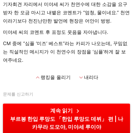
기자회견 자리에서 미야세 씨가 천연수에 대한 소감을 요구
받자 한 모금 마시고 내뱉은 코멘트가 “엄청, 물이네요.” 천연
이라기보다 천진난만한 발언에 현장은 어안이 벙벙.
미야세 씨의 코멘트 후 표정도 웃음을 자아냅니다.
CM 중에 “심플 ‘미즈’ 베스트”라는 카피가 나오는데, 꾸밈없
는 직설적인 메시지가 이 천연수의 장점을 ‘심플’하게 잘 보
여주네요.
expand_less
expand_more
랭킹을 올리기
내리다
문제를 신고하기
chevron_right
계속 읽기
부르봉 한입 루망도 「한입 루망도 데뷔」 편
나
카무라 도모야, 미야세 루이야