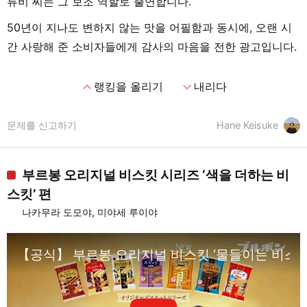
류비 씨는 그 보조 역할로 출연합니다.
50년이 지나도 변하지 않는 맛을 어필함과 동시에, 오랜 시
간 사랑해 준 소비자들에게 감사의 마음을 전한 광고입니다.
expand_less
expand_more
랭킹을 올리기
내리다
문제를 신고하기
Hane Keisuke
부르봉 오리지널 비스킷 시리즈 ‘색을 더하는 비
스킷’ 편
나카무라 도모야, 미야세 루이야
【공식】 부르봉 오리지널 비스킷 ‘물들이는 비스킷’