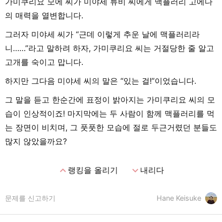
가미쿠리요 모에 씨가 미야세 류비 씨에게 맥플러리 고에다
의 매력을 열변합니다.
그러자 미야세 씨가 “근데 이렇게 추운 날에 맥플러리라
니……”라고 말하려 하자, 가미쿠리요 씨는 거절당한 줄 알고
고개를 숙이고 맙니다.
하지만 그다음 미야세 씨의 말은 “있는 걸!”이었습니다.
그 말을 듣고 한순간에 표정이 밝아지는 가미쿠리요 씨의 모
습이 인상적이죠! 마지막에는 두 사람이 함께 맥플러리를 먹
는 장면이 비치며, 그 풋풋한 모습에 절로 두근거렸던 분들도
많지 않았을까요?
expand_less
expand_more
랭킹을 올리기
내리다
문제를 신고하기
Hane Keisuke