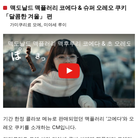
맥도날드 맥플러리 코에다 & 슈퍼 오레오 쿠키
「달콤한 겨울」 편
가미쿠리료 모에, 미야세 루이
맥도날드 맥플러리 맥후루리 코에다 & 초 오레오 쿠
기간 한정 콜라보 메뉴로 판매되었던 맥플러리 ‘고에다’와 오
레오 쿠키를 소개하는 CM입니다.