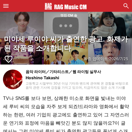
멋진 CM 송
미야세 루이야 씨가 출연한 광고. 화제가
된 작품을 소개합니다
favorite_border
최종 업데이트:
2026/7/25
음악 라이터／기타리스트／웹 라이팅 실무사
Hoshino Takashi
고등학교 시절부터 30년 이상 기타와 밴드에 관여해 온 경험을 바탕으로
음악 관련 기사에 강점을 가지고 있으며, 지금까지도 많은 소개 기사를
맡아 왔습니다. 기타를 치기 시작했을 때부터 하드 록과 헤비 메탈 같은
장르를 선호하지만, 국내외를 가리지 않고 매일 다양한 장르에 귀 기울이
TV나 SNS를 보다 보면, 상쾌한 미소로 화면을 빛내는 미야
도록 하고 있습니다. 2018년부터 프리랜서 라이터로 활동을 시작했으며,
웹 라이팅 실무 자격을 보유하고 있습니다. 또한 라이팅 외에도 영상 편
세 루비 씨의 모습을 자주 보게 되죠!드라마와 영화에서 활약
집을 공부하고 있습니다. 개인적으로는 초등학생 자녀를 돌보고 있으며,
파쿠르와 댄스 등 학원 활동을 챙기면서 지내고 있습니다.
하는 한편, 여러 기업의 광고에도 출연하고 있어 그 자연스러
운 연기와 표정에 마음을 빼앗긴 분도 많지 않을까요?이 글
에서는 그런 미야세 루비 씨가 출연한 광고들을 폭넓게 소개