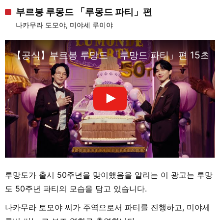
부르봉 루몽드 「루몽드 파티」편
나카무라 도모야, 미야세 루이야
【공식】부르봉 루망드 「루망드 파티」편 15초
루망도가 출시 50주년을 맞이했음을 알리는 이 광고는 루망
도 50주년 파티의 모습을 담고 있습니다.
나카무라 토모야 씨가 주역으로서 파티를 진행하고, 미야세