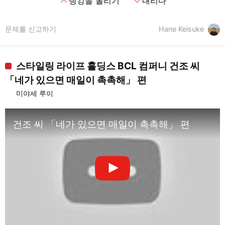
expand_less
expand_more
랭킹을 올리기
내리다
문제를 신고하기
Hane Keisuke
스타일링 라이프 홀딩스 BCL 컴퍼니 건조 씨
「네가 있으면 매일이 촉촉해」 편
미야세 루이
건조 씨 「네가 있으면 매일이 촉촉해」 편