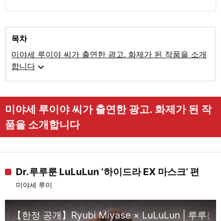
목차
미야세 루이야 씨가 출연한 광고. 화제가 된 작품을 소개
expand_more
합니다
미야세 루이야 씨가 출연한 광고. 화제가 된 작
품을 소개합니다
Dr.루루룬 LuLuLun ‘하이드라 EX 마스크’ 편
미야세 루이
【한정 공개】Ryubi Miyase × LuLuLun | 루루