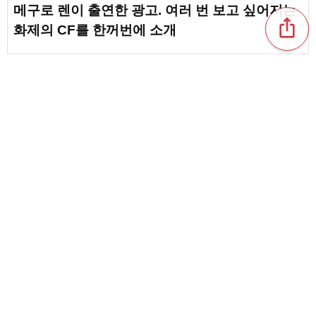
메구로 렌이 출연한 광고. 여러 번 보고 싶어지는
ios_share
화제의 CF를 한꺼번에 소개
favorite_border
4
마츠다 겐타 씨가 출연한 광고. 절로 미소 짓게 만
드는 매력적인 광고를 한꺼번에 소개
테라니시 다쿠토 출연 CM 총정리! 어떤 상품이나
서비스의 광고에 나오고 있어?
favorite_border
1
content_copy
와카바 류야 씨가 출연한 CM. 화제가 된 출연작
을 한꺼번에 소개
favorite_border
favorite_border
1
후지와라 타츠야 씨 출연 CM 모음. 후지와라 타
츠야 특유의 스타일이 한껏 드러난 연출이 매력