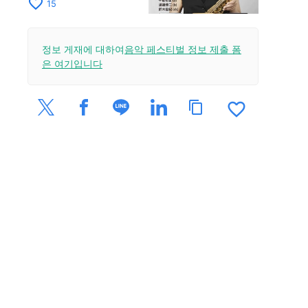
다! 콰르텟 투어 교토
favorite_border
15
공연을 10월 28일에
개최
정보 게재에 대하여
음악 페스티벌 정보 제출 폼
은 여기입니다
favorite_border
content_copy