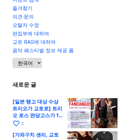
즐겨찾기
의견·문의
오탈자 수정
편집부에 대하여
교토 RAG에 대하여
음악 페스티벌 정보 제공 폼
새로운 글
[일본 탱고 대상 수상
트리오가 교토로] 트리
오 로스 판당고스가 10
월 9일 RAG에서 공연
favorite_border
2
[가와구치 센리, 교토