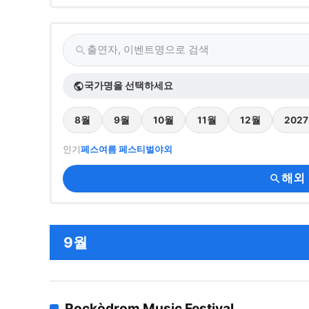
출연자, 이벤트명으로 검색
search
국가명을 선택하세요
public
8월
9월
10월
11월
12월
202
인기
페스
여름 페스티벌
야외
해외
search
9월
Rockòdrom Music Festival