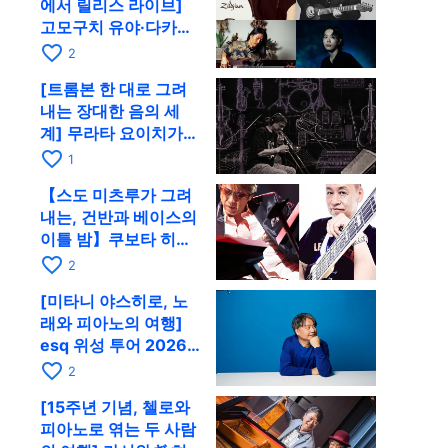
에서 릴리스 라이브]
고모구치 유야·다카하
시 요시키·도모다 준과
favorite_border
2
함께 9월 28일 RAG로
[트롬본 한 대로 그려
내는 장대한 음의 세
계] 무라타 요이치가
CD 발매 기념 투어로
favorite_border
1
9월 4일 교토에
【스도 미츠루가 그려
내는, 건반과 베이스의
이틀 밤】쿠보타 히로
시, 후지이 소라, 하나
favorite_border
2
다 에미와 교토 RAG에
[미타니 야스히로, 노
서 공동 출연
래와 피아노의 여행]
esq 위성 투어 2026
교토 공연을 10월에 개
favorite_border
2
최
[15주년 기념, 첼로와
피아노로 엮는 두 사람