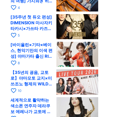
의 여행] 가시와ぎ 히
로키 & 미쓰다 겐이치
favorite_border
4
가 11월 12일 교토
[35주년 첫 듀오 편성]
RAG로
DIMENSION 마사자키
타카시×가쓰타 카즈키
가 10월 11일 교토
favorite_border
5
RAG로
[바이올린×기타×베이
스, 현악기만의 이색 편
성] 야마가타 출신 RIM
이 첫 전국 투어로 8월
favorite_border
8
17일 RAG에
【35년의 굉음, 교토
로】야마모토 교지×미
쓰조노 형제의 WILD
FLAG가 8월 6일 RAG
favorite_border
10
에서 라이브
세계적으로 활약하는
색소폰 연주자 데라쿠
보 에레나가 교토에 온