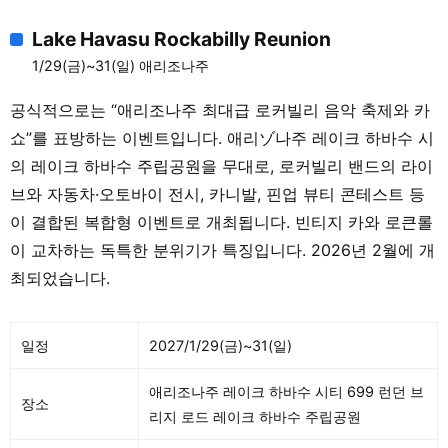
Quartet / Hamilton de Holanda Trio –
Lake Havasu Rockabilly Reunion
SPECIAL EVENT【2026-01-22】Emmet
1/29(금)~31(일) 애리조나주
Cohen Presents: Miles and Coltrane at
100 / Jenny Scheinman’s All Species
공식적으로는 “애리조나주 최대급 로커빌리 음악 축제와 카
Parade / Late Night with Alex
쇼”를 표방하는 이벤트입니다. 애리ゾ나주 레이크 하바수 시
Weitz【2026-01-23】Dee Dee
의 레이크 하바수 주립공원을 무대로, 로커빌리 밴드의 라이
Bridgewater with Bill Charlap / ELEW
브와 자동차·오토바이 전시, 카니발, 핀업 뷰티 콘테스트 등
Plays Sting / Afterglow with Morani
이 결합된 복합형 이벤트로 개최됩니다. 빈티지 카와 로큰롤
Sanders / Late Night with Brice
이 교차하는 독특한 분위기가 특징입니다. 2026년 2월에 개
Winston【2026-01-24】Cory Wong /
Joe Farnsworth Big Room Quartet, feat.
최되었습니다.
Sarah Hanahan, Luther Allison & Yasushi
Nakamura / Jeremy Pelt w/UA Studio
일정
2027/1/29(금)~31(일)
Jazz Ensemble / Rachel Eckroth
Celebrates Shirly Scott
애리조나주 레이크 하바수 시티 699 런던 브
장소
리지 로드 레이크 하바수 주립공원