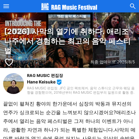
멋진 음악 페스티벌
[2026] 사막의 열기에 취하다. 애리조
나주에서 경험하는 최고의 음악 페스티
벌
favorite_border
최종 업데이트:
2026/8/5
RAG MUSIC 편집장
Hane Keisuke
beenhere
RAG MUSIC 편집장. JFC 공인 팩트체커. 음악 스튜디오 근무와 웨딩 음
향을 경험했으며, 2016년부터 RAG MUSIC 편집부의 일원으로 활동 중.
초등학교에서는 마칭, 중학교에서는 관악부에서 클라리넷, 고등학교 이
후에는 밴드에서 드럼 등 다양한 악기를 경험. 각종 곡 소개 글을 비롯해,
끝없이 펼쳐진 황야의 한가운데서 심장의 박동과 뮤지션의
각지의 음악 페스티벌 소개 기사와 라이브 리포트 등, 자신의 음악 활동
과 지금까지의 업무로 쌓아 온 경험을 바탕으로 매일 기사를 제작하고 있
연주가 싱크로되는 순간을 느껴보지 않으시겠어요?애리조나
습니다. 음악은 국내외 록은 물론, 최근에는 J-POP도 폭넓게 즐겨 듣습
니다.
주에서 열리는 음악 페스티벌은 그저 하나의 이벤트가 아니
라, 광활한 자연과 하나가 되는 특별한 체험입니다.사막의 메
마른 바람과 열기 속에 울려 퍼지는 사운드는 일상의 속박을