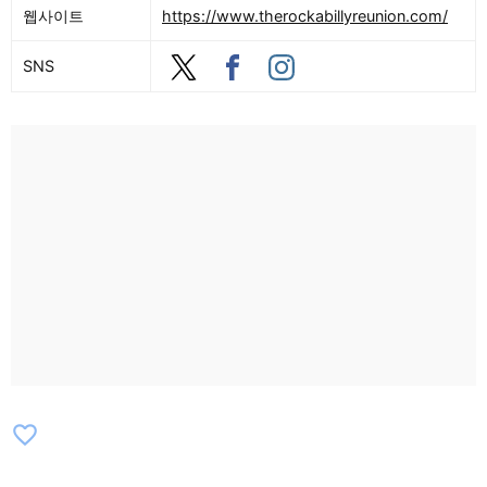
웹사이트
https://www.therockabillyreunion.com/
SNS
favorite_border