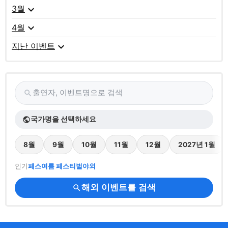
expand_more
3월
expand_more
4월
expand_more
지난 이벤트
출연자, 이벤트명으로 검색
search
국가명을 선택하세요
public
8월
9월
10월
11월
12월
2027년 1월
인기
페스
여름 페스티벌
야외
해외 이벤트를 검색
search