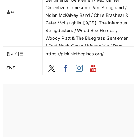
Collective / Lonesome Ace Stringband /
출연
Nolan McKelvey Band / Chris Brashear &
Peter McLaughlin【9/19】The Infamous
Stringdusters / Wood Box Heroes /
Woody Platt & The Bluegrass Gentlemen
/ East Nash Grass / Mason Via / Dom
Flemons & The Traveling Wildfires / Red
웹사이트
https://pickininthepines.org/
Camel Collective / Forest Thurman &
SNS
Breakline【9/20】The Infamous
Stringdusters / Blue Highway / Bronwyn
Keith-Hynes / Tony Trischka’s Earl Jam
featuring Michael Daves / John
Reischman & The Jaybirds / Dom
Flemons & The Traveling Wildfires