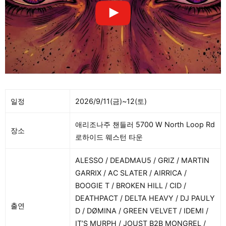
일정
2026/9/11(금)~12(토)
애리조나주 챈들러 5700 W North Loop Rd
장소
로하이드 웨스턴 타운
ALESSO / DEADMAU5 / GRIZ / MARTIN
GARRIX / AC SLATER / AIRRICA /
BOOGIE T / BROKEN HILL / CID /
DEATHPACT / DELTA HEAVY / DJ PAULY
출연
D / DØMINA / GREEN VELVET / IDEMI /
IT’S MURPH / JOUST B2B MONGREL /