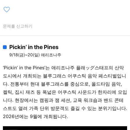
favorite_border
문제를 신고하기
Pickin’ in the Pines
9/18(금)~20(일) 애리조나주
‘Pickin’ in the Pines’는 애리조나주 플래ッグ스태프의 산악
도시에서 개최되는 블루그래스 어쿠스틱 음악 페스티벌입니
다. 전통부터 현대 블루그래스를 중심으로, 올드타임 음악,
켈틱, 집시 재즈 등 폭넓은 어쿠스틱 사운드가 한자리에 모입
니다. 현장에서는 캠핑과 잼 세션, 교육 워크숍과 밴드 콘테
스트도 열려 가족 단위 방문객도 즐길 수 있는 분위기입니다.
2026년에는 9월에 개최됩니다.