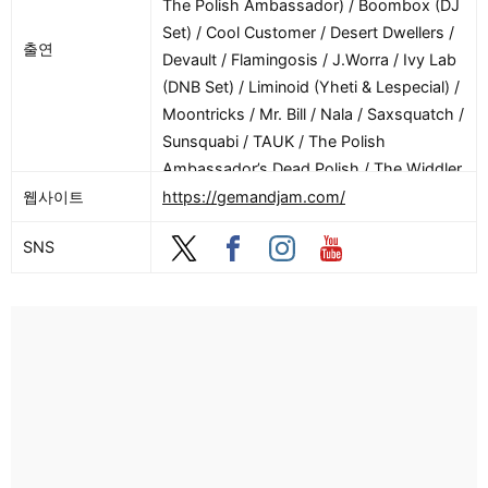
The Polish Ambassador) / Boombox (DJ
Set) / Cool Customer / Desert Dwellers /
출연
Devault / Flamingosis / J.Worra / Ivy Lab
(DNB Set) / Liminoid (Yheti & Lespecial) /
Moontricks / Mr. Bill / Nala / Saxsquatch /
Sunsquabi / TAUK / The Polish
Ambassador’s Dead Polish / The Widdler
/ Wonkywilla / Yheti b2b Toadface / 5am
웹사이트
https://gemandjam.com/
/ 5am Trio / Artifakts / High Step Society
SNS
/ Jason Leech / Koastle / Lapa (of
Emancipator) / Luke Petruzzi / Lumasi /
Motifv / Satin Jackets / Star Monster /
Stevie Nova / Tripp St. / TV Broken 3rd
Eye Open / Yak Attack / Zone Drums (DJ
Set) / Aireloosh / Allie Radd / Baggins /
Ben Dro / Bodykast / Bush League / Coati
/ Desert Decibles / Element 83 / Half
Dead / Isaiah Walker / Jmau5 / Legion Of