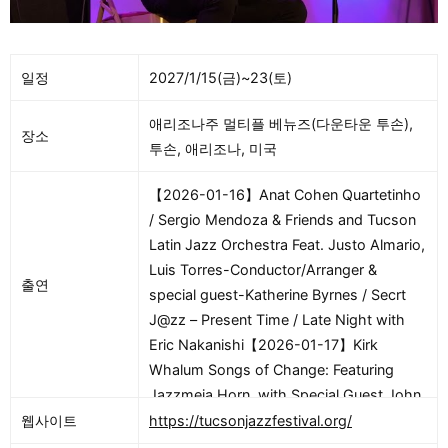
일정
2027/1/15(금)~23(토)
애리조나주 멀티플 베뉴즈(다운타운 투손),
장소
투손, 애리조나, 미국
【2026-01-16】Anat Cohen Quartetinho
/ Sergio Mendoza & Friends and Tucson
Latin Jazz Orchestra Feat. Justo Almario,
Luis Torres-Conductor/Arranger &
출연
special guest-Katherine Byrnes / Secrt
J@zz – Present Time / Late Night with
Eric Nakanishi【2026-01-17】Kirk
Whalum Songs of Change: Featuring
Jazzmeia Horn, with Special Guest John
Stoddart / Sullivan Fortner Trio / The
웹사이트
https://tucsonjazzfestival.org/
Black Market Trust – SPECIAL EVENT /