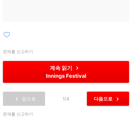
Mario / Konstrukt / Kvolx / Livviep / Lugh
Haurie / Lunarfluxx / Mahsiv / Mastuh /
Mental / Naust / Not Yurs / Oso Löco /
Overcasti / Sava. / Scotia / Sean Watson
/ Sed’s Vortex / Siv / Slick Floyd /
favorite_border
Soaplab / Special K / Speckz / Steve
Bonez / The Bennu / The Haze / Tropic
문제를 신고하기
Vibration / Valkorion / Walters The Don /
Zuze
chevron_right
계속 읽기
Innings Festival
chevron_left
chevron_right
앞으로
1/4
다음으로
문제를 신고하기