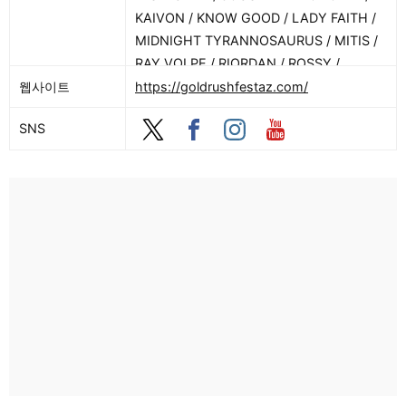
KAIVON / KNOW GOOD / LADY FAITH /
MIDNIGHT TYRANNOSAURUS / MITIS /
RAY VOLPE / RIORDAN / ROSSY /
RSQUARED / SILVA BUMPA / SULLIVAN
웹사이트
https://goldrushfestaz.com/
KING / SURF MESA / VALENTINO KHAN
SNS
/ ZOEY808