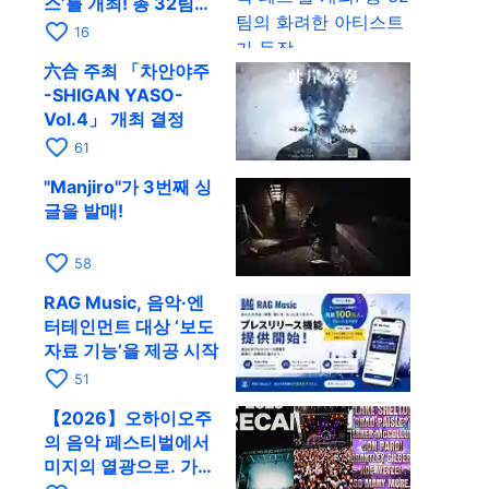
스’를 개최! 총 32팀의
화려한 아티스트가 등
favorite_border
16
장
六合 주최 「차안야주
-SHIGAN YASO-
Vol.4」 개최 결정
favorite_border
61
"Manjiro"가 3번째 싱
글을 발매!
favorite_border
58
RAG Music, 음악·엔
터테인먼트 대상 ‘보도
자료 기능’을 제공 시작
favorite_border
51
【2026】오하이오주
의 음악 페스티벌에서
미지의 열광으로. 가슴