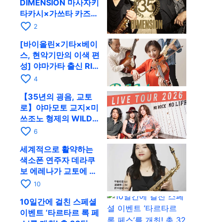
DIMENSION 마사자키
타카시×가쓰타 카즈키
가 10월 11일 교토
favorite_border
2
RAG로
[바이올린×기타×베이
스, 현악기만의 이색 편
성] 야마가타 출신 RIM
이 첫 전국 투어로 8월
favorite_border
4
17일 RAG에
【35년의 굉음, 교토
로】야마모토 교지×미
쓰조노 형제의 WILD
FLAG가 8월 6일 RAG
favorite_border
6
에서 라이브
세계적으로 활약하는
색소폰 연주자 데라쿠
보 에레나가 교토에 온
다! 콰르텟 투어 교토
favorite_border
10
공연을 10월 28일에
10일간에 걸친 스페셜
개최
이벤트 ‘타르타르 록 페