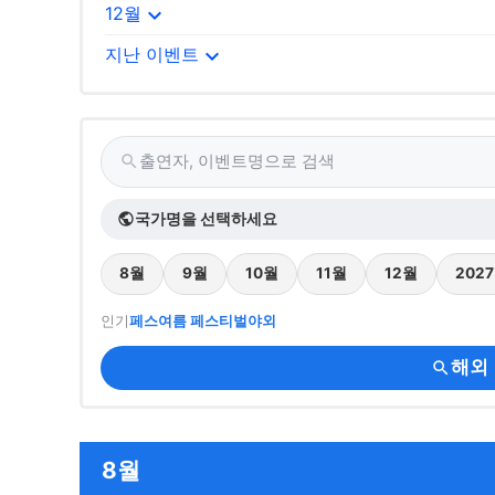
expand_more
12월
expand_more
지난 이벤트
출연자, 이벤트명으로 검색
search
국가명을 선택하세요
public
8월
9월
10월
11월
12월
202
인기
페스
여름 페스티벌
야외
해외
search
8월