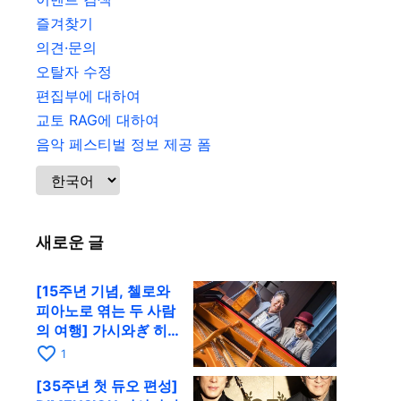
즐겨찾기
의견·문의
오탈자 수정
편집부에 대하여
교토 RAG에 대하여
음악 페스티벌 정보 제공 폼
새로운 글
[15주년 기념, 첼로와
피아노로 엮는 두 사람
의 여행] 가시와ぎ 히
로키 & 미쓰다 겐이치
favorite_border
1
가 11월 12일 교토
[35주년 첫 듀오 편성]
RAG로