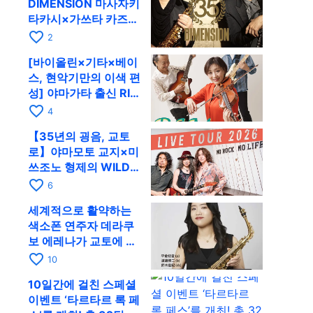
DIMENSION 마사자키
타카시×가쓰타 카즈키
가 10월 11일 교토
favorite_border
2
RAG로
[바이올린×기타×베이
스, 현악기만의 이색 편
성] 야마가타 출신 RIM
이 첫 전국 투어로 8월
favorite_border
4
17일 RAG에
【35년의 굉음, 교토
로】야마모토 교지×미
쓰조노 형제의 WILD
FLAG가 8월 6일 RAG
favorite_border
6
에서 라이브
세계적으로 활약하는
색소폰 연주자 데라쿠
보 에레나가 교토에 온
다! 콰르텟 투어 교토
favorite_border
10
공연을 10월 28일에
10일간에 걸친 스페셜
개최
이벤트 ‘타르타르 록 페