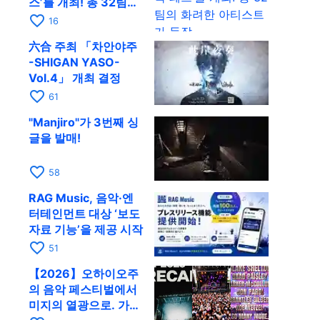
스’를 개최! 총 32팀의
화려한 아티스트가 등
favorite_border
16
장
六合 주최 「차안야주
-SHIGAN YASO-
Vol.4」 개최 결정
favorite_border
61
"Manjiro"가 3번째 싱
글을 발매!
favorite_border
58
RAG Music, 음악·엔
터테인먼트 대상 ‘보도
자료 기능’을 제공 시작
favorite_border
51
【2026】오하이오주
의 음악 페스티벌에서
미지의 열광으로. 가슴