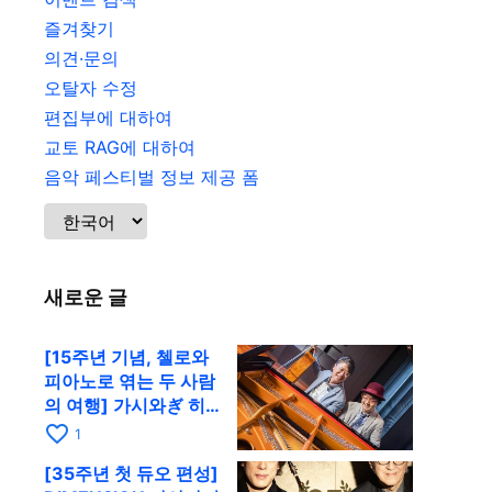
즐겨찾기
의견·문의
오탈자 수정
편집부에 대하여
교토 RAG에 대하여
음악 페스티벌 정보 제공 폼
새로운 글
[15주년 기념, 첼로와
피아노로 엮는 두 사람
의 여행] 가시와ぎ 히
로키 & 미쓰다 겐이치
favorite_border
1
가 11월 12일 교토
[35주년 첫 듀오 편성]
RAG로