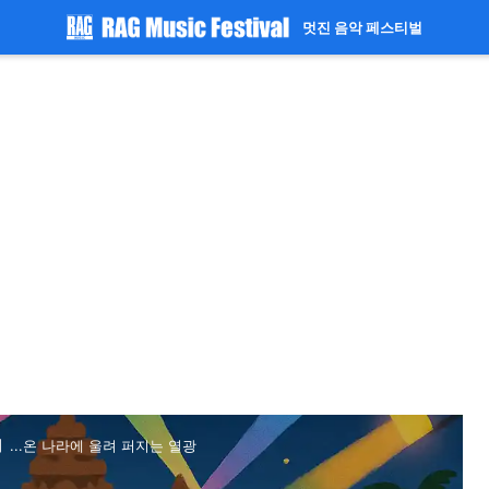
멋진 음악 페스티벌
】...온 나라에 울려 퍼지는 열광