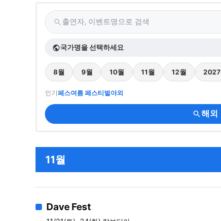
출연자, 이벤트명으로 검색
search
국가명을 선택하세요
public
8월
9월
10월
11월
12월
202
인기
페스
여름 페스티벌
야외
해외
search
11월
Dave Fest