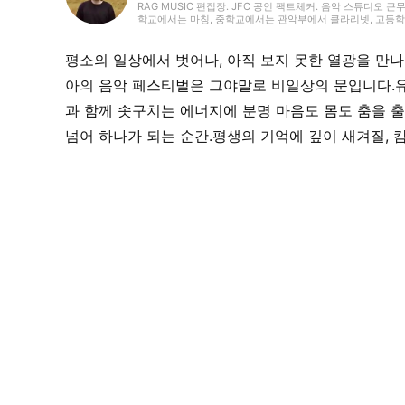
RAG MUSIC 편집장. JFC 공인 팩트체커. 음악 스튜디오 근
학교에서는 마칭, 중학교에서는 관악부에서 클라리넷, 고등학교
악 페스티벌 소개 기사와 라이브 리포트 등, 자신의 음악 활
국내외 록은 물론, 최근에는 J-POP도 폭넓게 즐겨 듣습니다.
평소의 일상에서 벗어나, 아직 보지 못한 열광을 만
아의 음악 페스티벌은 그야말로 비일상의 문입니다.유
과 함께 솟구치는 에너지에 분명 마음도 몸도 춤을 출
넘어 하나가 되는 순간.평생의 기억에 깊이 새겨질,