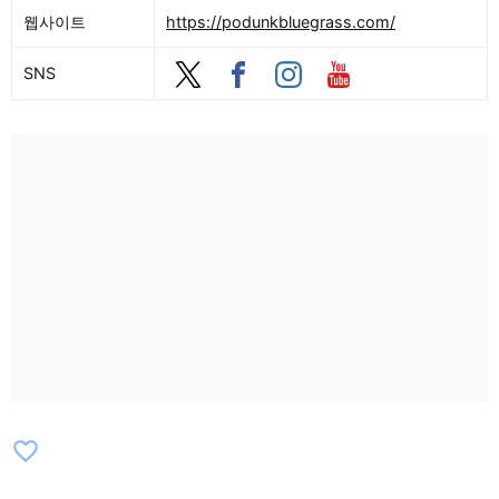
Leftovers [리치필드 스테이지] Bluegrass
웹사이트
https://podunkbluegrass.com/
Deep Dive / 밴드를 위한 작곡/편곡 w/ The
SNS
Cody Sisters / 베이스와 기타 리듬 / The
Blurs (공연) [8/7][메인 스테이지] The
Asheville Mountain Boys / The Price
Sisters / Crying Uncle / DownRiver
Collective / The Asheville Mountain Boys
/ The Price Sisters / Crying Uncle /
DownRiver Collective / The Gibson
Brothers / JigJam [하우사토닉 스테이지]
J.M. Clifford Duo / The Splinters / The
Wire Jays / Simon Brogie & the XLTs /
Hound & Handler / Red Tailed Rounders /
The Decker Bandits (댄스) / The Splinters
/ Simon Brogie & the XLTs [리치필드 스테
이지] What Happened to Bluegrass?
favorite_border
Asheville Mountain Boys / Monroe Style
Mandolin / The Fiddlers Three (공연) / 밴