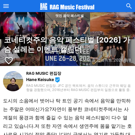
멋진 음악 페스티벌
코네티컷주의 음악 페스티벌 [2026] 가
슴 설레는 이벤트 캘린더
favorite_border
최종 업데이트:
2026/8/8
RAG MUSIC 편집장
Hane Keisuke
beenhere
RAG MUSIC 편집장. JFC 공인 팩트체커. 음악 스튜디오 근무와 웨딩 음
향을 경험했으며, 2016년부터 RAG MUSIC 편집부의 일원으로 활동 중.
초등학교에서는 마칭, 중학교에서는 관악부에서 클라리넷, 고등학교 이
후에는 밴드에서 드럼 등 다양한 악기를 경험. 각종 곡 소개 글을 비롯해,
도시의 소음에서 벗어나 탁 트인 공기 속에서 음악을 만끽하
각지의 음악 페스티벌 소개 기사와 라이브 리포트 등, 자신의 음악 활동
과 지금까지의 업무로 쌓아 온 경험을 바탕으로 매일 기사를 제작하고 있
는 주말은 어떠신가요?자연이 풍부한 코네티컷주에서는 사
습니다. 음악은 국내외 록은 물론, 최근에는 J-POP도 폭넓게 즐겨 듣습
니다.
계절의 풍경과 함께 즐길 수 있는 음악 페스티벌이 다수 열
리고 있습니다.저 또한 자연 속에서 생연주에 몸을 맡기는 호
사로운 시간이 정말 좋답니다!이 글에서는 열기로 가득한 대