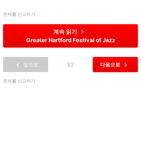
Stage @ These Guys Brewing (Marina)】
Jeremy Haddad
문제를 신고하기
chevron_right
계속 읽기
Greater Hartford Festival of Jazz
chevron_left
chevron_right
앞으로
1/2
다음으로
문제를 신고하기