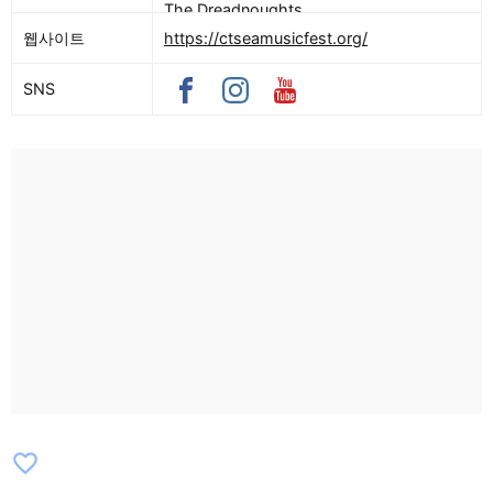
The Dreadnoughts
웹사이트
https://ctseamusicfest.org/
SNS
favorite_border