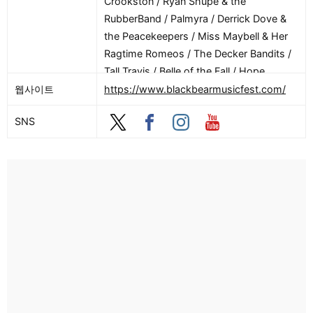
Crookston / Ryan Shupe & the
RubberBand / Palmyra / Derrick Dove &
the Peacekeepers / Miss Maybell & Her
Ragtime Romeos / The Decker Bandits /
Tall Travis / Belle of the Fall / Hope
Dunbar / Jane O’Neill / Adrian and
웹사이트
https://www.blackbearmusicfest.com/
Meredith Band / Rj Cowdery / Nini Camps
SNS
/ Johnny Longo and the Kool Head Blues
Band / Charlie Widmer / Sam Robbins /
POSSM / George Wurzbach / Red Smith /
On The Trail