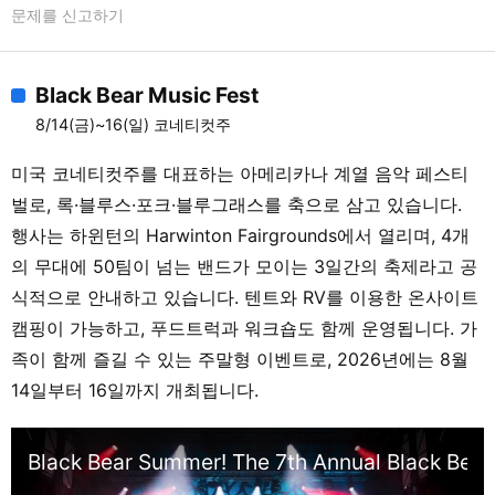
문제를 신고하기
드 송라이팅 w/ DownRiver Collective / 듀
엣 하모니 w/ The Gibson Bros. / The Blurs
(공연) / 블루그래스와 아이리시 음악의 교차
Black Bear Music Fest
점 (JigJam) [8/8][메인 스테이지] Morning
8/14(금)~16(일) 코네티컷주
Waltzes w/ The Dale & Darcy Band /
Donna Ulisse / Queen City Cut Ups /
미국 코네티컷주를 대표하는 아메리카나 계열 음악 페스티
Becky Buller / Songs From the Road
벌로, 록·블루스·포크·블루그래스를 축으로 삼고 있습니다.
Band / Rick Faris Band / Queen City Cut
행사는 하윈턴의 Harwinton Fairgrounds에서 열리며, 4개
Ups / Donna Ulisse / Becky Buller / Kids
의 무대에 50팀이 넘는 밴드가 모이는 3일간의 축제라고 공
Academy / The Rick Faris Band /
식적으로 안내하고 있습니다. 텐트와 RV를 이용한 온사이트
Woodbox Heroes [하우사토닉 스테이지]
캠핑이 가능하고, 푸드트럭과 워크숍도 함께 운영됩니다. 가
Dew on the Vine / Beyond Dixon / The
Bunker Boys / The Folk Villians / Dew on
족이 함께 즐길 수 있는 주말형 이벤트로, 2026년에는 8월
the Vine / Still Pickin’ / The Moonshells
14일부터 16일까지 개최됩니다.
(댄스) / Songs From the Road Band: 블루
그래스 역사 / The Bunker Boys [리치필드
Black Bear Summer! The 7th Annual Black Bear
스테이지] 우리는 어떻게 하고 있나요? 타운
홀 미팅 w/ Podunk Board / 베이스 워크숍