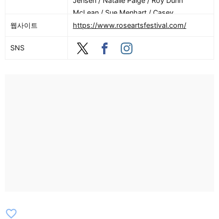
Jensen / Natalie Paige / Roy Dunn
McLean / Sue Menhart / Casey
Rivers【These Guys Stage @ These
웹사이트
https://www.roseartsfestival.com/
Guys Brewing】Ashley Hamel / Big
SNS
Lux【Reliance Health Stage @ Reliance
Health Gallery】Mighty Seamus / Sunnie
Redwing / Static & Rust【6/27】【The
Stage at Chelsea Parade】Lazy Trail /
The Wolff Sisters / Oh He Dead / Melt /
Neighbor / Mihali【Strange Brew Stage
@ Strange Brew】Matt Kampe & The Hub
/ Coyote Island / Night Zero (feat:
members of Mihali & Neighbor)【Harp &
Dragon Stage @ Harp & Dragon】The
Pretty Graves / Slyne & The Family
Stoned / Nova One【Billy Wilson’s Stage
@ Billy Wilson’s】Charlotte Roth /
Ponybird / Tyler Fauxbel【These Guys
favorite_border