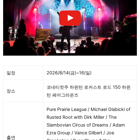
w/ Horton/Brodsky / Jordan Richmond’s
Dobro Sessions / The Pioneer Valley
Flamethrowers와 잼 / Sisters of Song w/
Becky Buller and Donna Ulisse / Ned
Luberecki: 통합 밴조 이론 / 기타 워크숍
with Rick Faris / 만돌린 Q&A with
Thomas Cassell (Woodbox Heroes) / 바
이올린 마스터리 로드맵 (Austin Szcelzo)
일정
2026/8/14(금)~16(일)
코네티컷주 하윈턴 로커스트 로드 150 하윈
장소
턴 페어그라운즈
Pure Prairie League / Michael Glabicki of
Rusted Root with Dirk Miller / The
Slambovian Circus of Dreams / Adam
Ezra Group / Vance Gilbert / Joe
출연