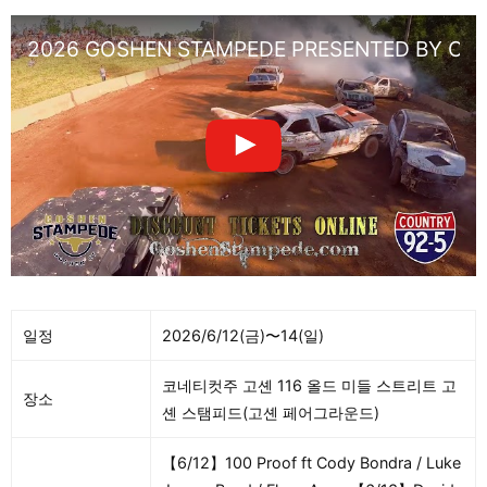
2026 GOSHEN STAMPEDE PRESENTED BY CO
일정
2026/6/12(금)〜14(일)
코네티컷주 고셴 116 올드 미들 스트리트 고
장소
셴 스탬피드(고셴 페어그라운드)
【6/12】100 Proof ft Cody Bondra / Luke