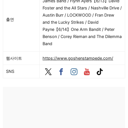
James Band / Flynn Ayers【6/13】David
Foster and the All Stars / Nashville Drive /
Austin Burr / LOCKWOOD / Fran Drew
출연
and the Lucky Strikes / David
Payne【6/14】One Arm Bandit / Peter
Benson / Corey Rieman and The Dilemma
Band
웹사이트
https://www.goshenstampede.com/
SNS