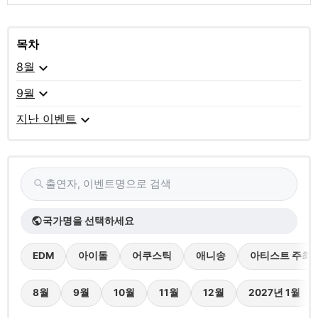
목차
expand_more
8월
expand_more
9월
expand_more
지난 이벤트
출연자, 이벤트명으로 검색
search
국가명을 선택하세요
public
EDM
아이돌
어쿠스틱
애니송
아티스트 주최
8월
9월
10월
11월
12월
2027년 1월