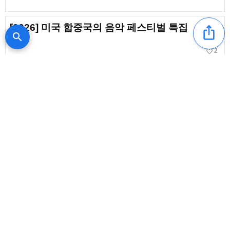
[2026] 미국 합중국의 음악 페스티벌 특집
ios_share
search
favorite_border
2
아이티 음악 페스티벌. 열대의 야외 이벤트
【2026】
새로운 글
content_copy
[일본 탱고 대상 수상 트리오가
교토로] 트리오 로스 판당고스
가 10월 9일 RAG에서 공연
favorite_border