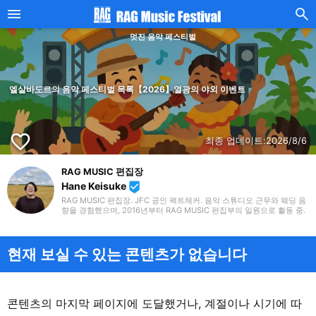
멋진 음악 페스티벌
엘살바도르의 음악 페스티벌 목록【2026】열광의 야외 이벤트
favorite_border
최종 업데이트:
2026/8/6
RAG MUSIC 편집장
Hane Keisuke
beenhere
RAG MUSIC 편집장. JFC 공인 팩트체커. 음악 스튜디오 근무와 웨딩 음
향을 경험했으며, 2016년부터 RAG MUSIC 편집부의 일원으로 활동 중.
초등학교에서는 마칭, 중학교에서는 관악부에서 클라리넷, 고등학교 이
후에는 밴드에서 드럼 등 다양한 악기를 경험. 각종 곡 소개 글을 비롯해,
각지의 음악 페스티벌 소개 기사와 라이브 리포트 등, 자신의 음악 활동
과 지금까지의 업무로 쌓아 온 경험을 바탕으로 매일 기사를 제작하고 있
현재 보실 수 있는 콘텐츠가 없습니다
습니다. 음악은 국내외 록은 물론, 최근에는 J-POP도 폭넓게 즐겨 듣습
니다.
콘텐츠의 마지막 페이지에 도달했거나, 계절이나 시기에 따