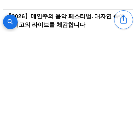
【2026】메인주의 음악 페스티벌. 대자연 속에
ios_share
search
서 최고의 라이브를 체감합니다
【2026】루마니아 음악 페스티벌에서 맛보는 비
일상. 열기 넘치는 이국적 체험
새로운 글
content_copy
다이아몬드☆유카이, Chage×
요시다 야마다 등 마치다의 야외
페스티벌에 출연
favorite_border
6