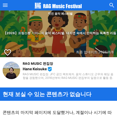
멋진 음악 페스티벌
【2026】프랑스령 기아나의 음악 페스티벌. 대자연 속에서 만끽하는 독특한 리듬
favorite_border
최종 업데이트:
2026/8/8
RAG MUSIC 편집장
Hane Keisuke
beenhere
RAG MUSIC 편집장. JFC 공인 팩트체커. 음악 스튜디오 근무와 웨딩 음
향을 경험했으며, 2016년부터 RAG MUSIC 편집부의 일원으로 활동 중.
초등학교에서는 마칭, 중학교에서는 관악부에서 클라리넷, 고등학교 이
후에는 밴드에서 드럼 등 다양한 악기를 경험. 각종 곡 소개 글을 비롯해,
각지의 음악 페스티벌 소개 기사와 라이브 리포트 등, 자신의 음악 활동
과 지금까지의 업무로 쌓아 온 경험을 바탕으로 매일 기사를 제작하고 있
현재 보실 수 있는 콘텐츠가 없습니다
습니다. 음악은 국내외 록은 물론, 최근에는 J-POP도 폭넓게 즐겨 듣습
니다.
콘텐츠의 마지막 페이지에 도달했거나, 계절이나 시기에 따