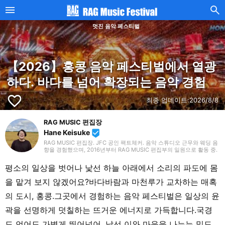
멋진 음악 페스티벌
【2026】홍콩 음악 페스티벌에서 열광
하다. 바다를 넘어 확장되는 음악 경험
favorite_border
최종 업데이트:
2026/8/8
RAG MUSIC 편집장
Hane Keisuke
beenhere
RAG MUSIC 편집장. JFC 공인 팩트체커. 음악 스튜디오 근무와 웨딩 음
향을 경험했으며, 2016년부터 RAG MUSIC 편집부의 일원으로 활동 중.
초등학교에서는 마칭, 중학교에서는 관악부에서 클라리넷, 고등학교 이
후에는 밴드에서 드럼 등 다양한 악기를 경험. 각종 곡 소개 글을 비롯해,
평소의 일상을 벗어나 낯선 하늘 아래에서 소리의 파도에 몸
각지의 음악 페스티벌 소개 기사와 라이브 리포트 등, 자신의 음악 활동
과 지금까지의 업무로 쌓아 온 경험을 바탕으로 매일 기사를 제작하고 있
을 맡겨 보지 않겠어요?바다바람과 마천루가 교차하는 매혹
습니다. 음악은 국내외 록은 물론, 최근에는 J-POP도 폭넓게 즐겨 듣습
니다.
의 도시, 홍콩.그곳에서 경험하는 음악 페스티벌은 일상의 윤
곽을 선명하게 덧칠하는 뜨거운 에너지로 가득합니다.국경
도 언어도 가볍게 뛰어넘어, 낯선 이와 마음을 나누는 밀도