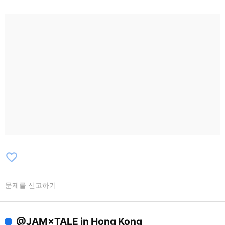
favorite_border
문제를 신고하기
@JAM×TALE in Hong Kong