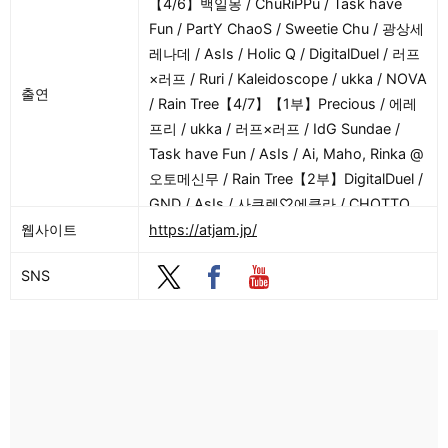
【4/6】백일몽 / ChuRiPPu / Task have
Fun / PartY ChaoS / Sweetie Chu / 광상세
레나데 / AsIs / Holic Q / DigitalDuel / 러프
×러프 / Ruri / Kaleidoscope / ukka / NOVA
출연
/ Rain Tree【4/7】【1부】Precious / 에레
프리 / ukka / 러프×러프 / IdG Sundae /
Task have Fun / AsIs / Ai, Maho, Rinka @
오토메신무 / Rain Tree【2부】DigitalDuel /
GND / AsIs / 사쿠렌♡에클라 / CHOTTO
CRAZY / Task have Fun / IdG Sundae /
웹사이트
https://atjam.jp/
Rain Tree / 러프×러프 / ukka
SNS