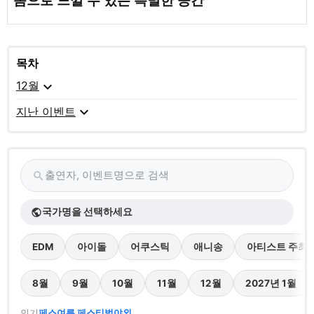
몸으로 느낄 수 있는 특별한 공간
목차
expand_more
12월
expand_more
지난 이벤트
출연자, 이벤트명으로 검색
search
국가명을 선택하세요
public
EDM
아이돌
어쿠스틱
애니송
아티스트 주최
8월
9월
10월
11월
12월
2027년 1월
인기
페스
여름 페스티벌
야외