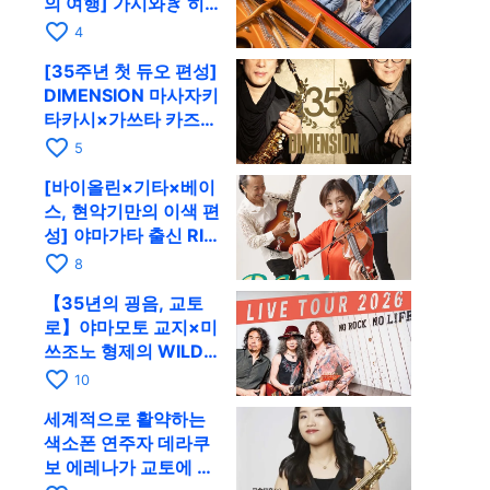
의 여행] 가시와ぎ 히
로키 & 미쓰다 겐이치
favorite_border
4
가 11월 12일 교토
[35주년 첫 듀오 편성]
RAG로
DIMENSION 마사자키
타카시×가쓰타 카즈키
가 10월 11일 교토
favorite_border
5
RAG로
[바이올린×기타×베이
스, 현악기만의 이색 편
성] 야마가타 출신 RIM
이 첫 전국 투어로 8월
favorite_border
8
17일 RAG에
【35년의 굉음, 교토
로】야마모토 교지×미
쓰조노 형제의 WILD
FLAG가 8월 6일 RAG
favorite_border
10
에서 라이브
세계적으로 활약하는
색소폰 연주자 데라쿠
보 에레나가 교토에 온