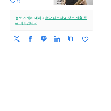
다! 콰르텟 투어 교토
favorite_border
15
공연을 10월 28일에
개최
정보 게재에 대하여
음악 페스티벌 정보 제출 폼
은 여기입니다
favorite_border
content_copy