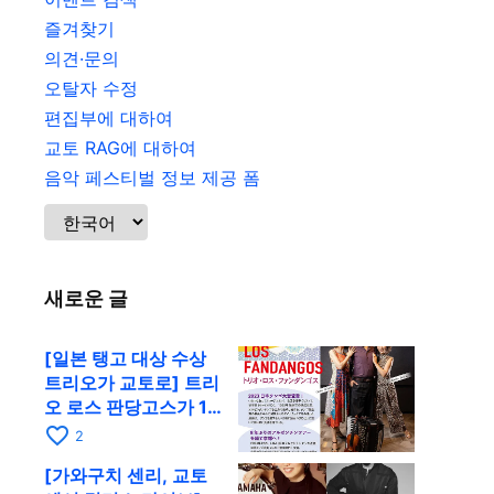
즐겨찾기
의견·문의
오탈자 수정
편집부에 대하여
교토 RAG에 대하여
음악 페스티벌 정보 제공 폼
새로운 글
[일본 탱고 대상 수상
트리오가 교토로] 트리
오 로스 판당고스가 10
월 9일 RAG에서 공연
favorite_border
2
[가와구치 센리, 교토