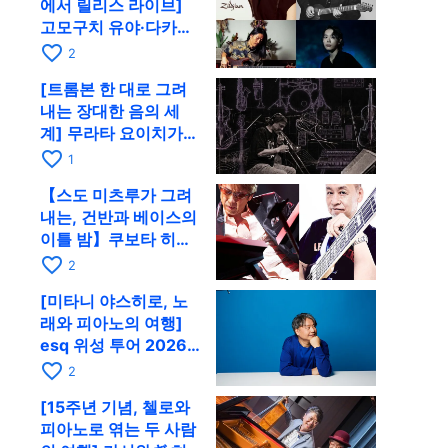
에서 릴리스 라이브]
고모구치 유야·다카하
시 요시키·도모다 준과
favorite_border
2
함께 9월 28일 RAG로
[트롬본 한 대로 그려
내는 장대한 음의 세
계] 무라타 요이치가
CD 발매 기념 투어로
favorite_border
1
9월 4일 교토에
【스도 미츠루가 그려
내는, 건반과 베이스의
이틀 밤】쿠보타 히로
시, 후지이 소라, 하나
favorite_border
2
다 에미와 교토 RAG에
[미타니 야스히로, 노
서 공동 출연
래와 피아노의 여행]
esq 위성 투어 2026
교토 공연을 10월에 개
favorite_border
2
최
[15주년 기념, 첼로와
피아노로 엮는 두 사람