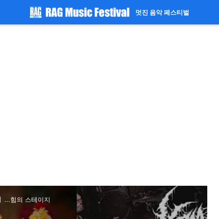
멋진 음악 페스티벌
】...힘의 스테이지