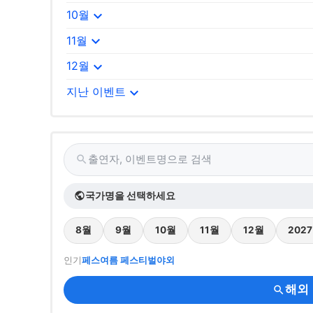
expand_more
10월
expand_more
11월
expand_more
12월
expand_more
지난 이벤트
출연자, 이벤트명으로 검색
search
국가명을 선택하세요
public
8월
9월
10월
11월
12월
202
인기
페스
여름 페스티벌
야외
해외
search