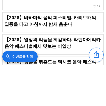
favorite_border
12
【2026】바하마의 음악 페스티벌. 카리브해의
열풍을 타고 아침까지 밤새 춤춘다
【2026】열정의 리듬을 체감하다. 라틴아메리카
음악 페스티벌에서 맛보는 비일상
ios_share
search
이벤트를 검색
【2026】영혼을 뒤흔드는 멕시코 음악 페스티
벌. 이국적 정서가 물씬 풍기는 대열광
【2026】도미니카 공화국에서 즐기는 음악 페스
티벌. 카리브의 열기로 가득한 축제
【2026】해외여행으로 즐기는 플로리다주의 음