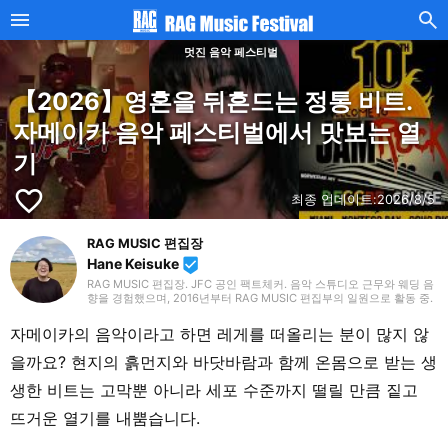
멋진 음악 페스티벌
【2026】영혼을 뒤흔드는 정통 비트.
자메이카 음악 페스티벌에서 맛보는 열
기
favorite_border
최종 업데이트:
2026/8/5
RAG MUSIC 편집장
Hane Keisuke
beenhere
RAG MUSIC 편집장. JFC 공인 팩트체커. 음악 스튜디오 근무와 웨딩 음
향을 경험했으며, 2016년부터 RAG MUSIC 편집부의 일원으로 활동 중.
초등학교에서는 마칭, 중학교에서는 관악부에서 클라리넷, 고등학교 이
후에는 밴드에서 드럼 등 다양한 악기를 경험. 각종 곡 소개 글을 비롯해,
자메이카의 음악이라고 하면 레게를 떠올리는 분이 많지 않
각지의 음악 페스티벌 소개 기사와 라이브 리포트 등, 자신의 음악 활동
과 지금까지의 업무로 쌓아 온 경험을 바탕으로 매일 기사를 제작하고 있
을까요? 현지의 흙먼지와 바닷바람과 함께 온몸으로 받는 생
습니다. 음악은 국내외 록은 물론, 최근에는 J-POP도 폭넓게 즐겨 듣습
니다.
생한 비트는 고막뿐 아니라 세포 수준까지 떨릴 만큼 짙고
뜨거운 열기를 내뿜습니다.