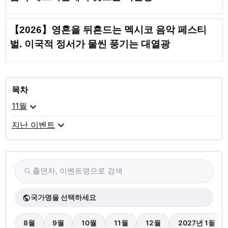
【2026】영혼을 뒤흔드는 멕시코 음악 페스티
벌. 이국적 정서가 물씬 풍기는 대열광
목차
expand_more
11월
expand_more
지난 이벤트
출연자, 이벤트명으로 검색
search
국가명을 선택하세요
public
8월
9월
10월
11월
12월
2027년 1월