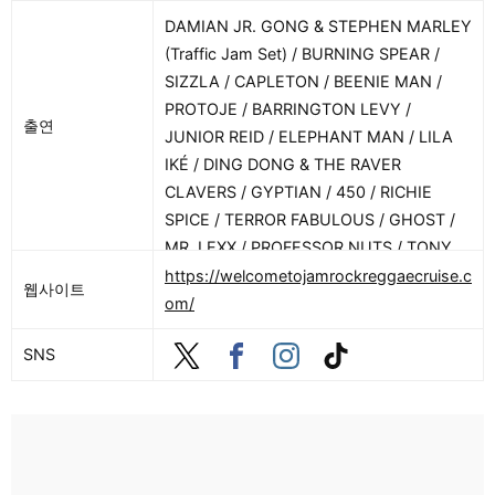
DAMIAN JR. GONG & STEPHEN MARLEY
(Traffic Jam Set) / BURNING SPEAR /
SIZZLA / CAPLETON / BEENIE MAN /
PROTOJE / BARRINGTON LEVY /
출연
JUNIOR REID / ELEPHANT MAN / LILA
IKÉ / DING DONG & THE RAVER
CLAVERS / GYPTIAN / 450 / RICHIE
SPICE / TERROR FABULOUS / GHOST /
MR. LEXX / PROFESSOR NUTS / TONY
MATTERHORN “MAN FROM MARS” /
https://welcometojamrockreggaecruise.c
웹사이트
L.U.S.T. / SISTER CAROL / SEVANA /
om/
FLOURGON / JOHNNY P / JEMERE
SNS
MORGAN / Stone Love / King Jammys
Super Power / Silver Hawk Dub / Rory
Stone Love / Renaissance Sound /
Warrior Sound / Federation Sound /
Rampage Sound / Kingston 12 Hi-Fi /