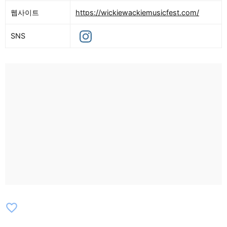
웹사이트
https://wickiewackiemusicfest.com/
SNS
favorite_border