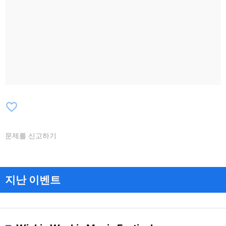
Souljah
favorite_border
문제를 신고하기
지난 이벤트