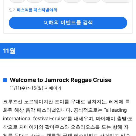
인기
페스
여름 페스티벌
야외
해외 이벤트를 검색
search
11월
Welcome to Jamrock Reggae Cruise
11/11(수)〜16(월) 자메이카
크루즈선 노르웨이지안 조이를 무대로 펼쳐지는, 레게에 특
화된 해상 음악 페스티벌입니다. 공식적으로는 “a leading
international festival-cruise”를 내세우며, 마이애미 출발·도
착으로 자메이카의 팔마우스와 오초리오스를 도는 항해 자
체를 무대로 바꾸는 체류형 국제 페스티벌로 사랑받고 있습