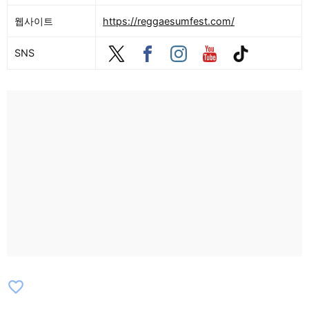
웹사이트
https://reggaesumfest.com/
SNS
favorite_border