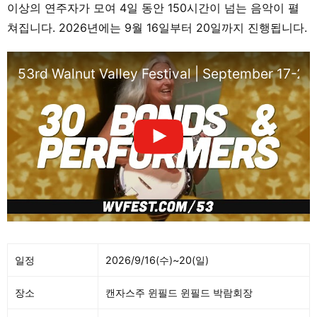
이상의 연주자가 모여 4일 동안 150시간이 넘는 음악이 펼
Jadoo Flats / Jaywalk / Jimmick /
쳐집니다. 2026년에는 9월 16일부터 20일까지 진행됩니다.
Journey Jones / Jules Fair / Just Tommy
/ Kiki Kinetic / King Coopa / Konza /
Korefire / Kota Who? / Kxiti / Kxk / Kyokee
53rd Walnut Valley Festival | September 17-21
/ Lahloh / Larj / Laura Lockton / Lazuli /
Lektrik B2B Sheppa / Lena Santiago /
Litebug / Lutz / Madison Bunch /
Madnoiz / Malwar3 / Manipadme / Mark
Og’ / Megatron / Mempo B2B Conflikt /
Mermix / Meteorik / Mike Ho B2B
Hooplah / Mike Om / Negative Spvce /
Nick / Niemeier / Nmezee / Nofslinger /
Norsefyre / Nowhere Further / Orb.it /
Overcast / Panda / Phantom / Philthy
Bob Hope Circuit / Pocket / Proper
일정
2026/9/16(수)~20(일)
Grammar / Psilly / Rais3r / Radikill / Rawlz
/ Reltek / Riddim Slinger B2B Bluff Baby /
장소
캔자스주 윈필드 윈필드 박람회장
Risa / Rise B2B Bagz / Rissross / Rose