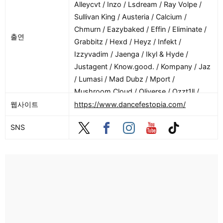
Alleycvt / Inzo / Lsdream / Ray Volpe /
Sullivan King / Austeria / Calcium /
Chmurn / Eazybaked / Effin / Eliminate /
출연
Grabbitz / Hexd / Heyz / Infekt /
Izzyvadim / Jaenga / Ikyl & Hyde /
Justagent / Know.good. / Kompany / Jaz
/ Lumasi / Mad Dubz / Mport /
Mushroom Cloud / Oliverse / Ozzt1ll /
Papersnies / Phrva / Pretty Sweet / Prob
웹사이트
https://www.dancefestopia.com/
Cause / Ravenscoon / Reafer / Riotten /
SNS
Bear Grillz / Samplifire / Sifpy /
Smoakland / Star Monster / Steller /
Tynan / Usaybreed / Wonkiwalla /
Wreckno / I4ALL FAM / Acrylik B2B Anj. /
Air Quotes B2B Itsnotimportant / Alil /
Aliza / Ambersnow / Anti Plastic / Antree
/ Apacolypto / Axe6 / B Marsh / Bigmac /
Babysox / Bagz / Balance / Banditz /