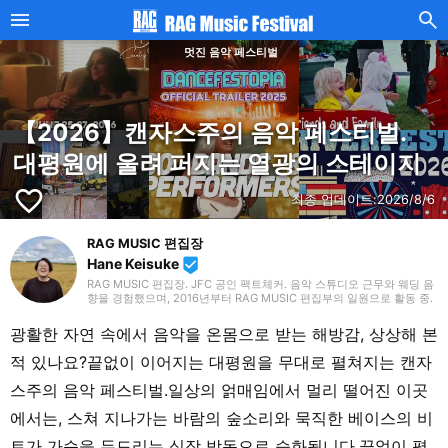
멋진 음악 페스티벌
【2026】캔자스주의 음악 페스티벌.
대평원에 울려 퍼지는 열광의 스테이지
favorite_border
최종 업데이트:
2026/8/6
RAG MUSIC 편집장
Hane Keisuke
beenhere
RAG MUSIC 편집장. JFC 공인 팩트체커. 음악 스튜디오 근무와 웨딩 음
향을 경험했으며, 2016년부터 RAG MUSIC 편집부의 일원으로 활동 중.
초등학교에서는 마칭, 중학교에서는 관악부에서 클라리넷, 고등학교 이
후에는 밴드에서 드럼 등 다양한 악기를 경험. 각종 곡 소개 글을 비롯해,
광활한 자연 속에서 음악을 온몸으로 받는 해방감, 상상해 본
각지의 음악 페스티벌 소개 기사와 라이브 리포트 등, 자신의 음악 활동
과 지금까지의 업무로 쌓아 온 경험을 바탕으로 매일 기사를 제작하고 있
적 있나요?끝없이 이어지는 대평원을 무대로 펼쳐지는 캔자
습니다. 음악은 국내외 록은 물론, 최근에는 J-POP도 폭넓게 즐겨 듣습
니다.
스주의 음악 페스티벌.일상의 얽매임에서 멀리 떨어진 이곳
에서는, 스쳐 지나가는 바람의 숲소리와 묵직한 베이스의 비
트가 가슴을 두드리는 심장 박동으로 승화됩니다.끝없이 펼