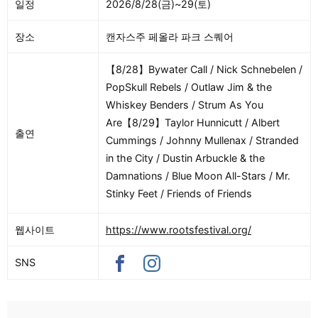
일정
2026/8/28(금)~29(토)
장소
캔자스주 페올라 파크 스퀘어
【8/28】Bywater Call / Nick Schnebelen /
PopSkull Rebels / Outlaw Jim & the
Whiskey Benders / Strum As You
Are【8/29】Taylor Hunnicutt / Albert
출연
Cummings / Johnny Mullenax / Stranded
in the City / Dustin Arbuckle & the
Damnations / Blue Moon All-Stars / Mr.
Stinky Feet / Friends of Friends
웹사이트
https://www.rootsfestival.org/
SNS