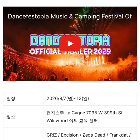
Dancefestopia Music & Camping Festival Offici
일정
2026/9/7(월)~13(일)
캔자스주 La Cygne 7095 W 399th St
장소
Wildwood 야외 교육 센터
GRIZ / Excision / Zeds Dead / Frankdat /