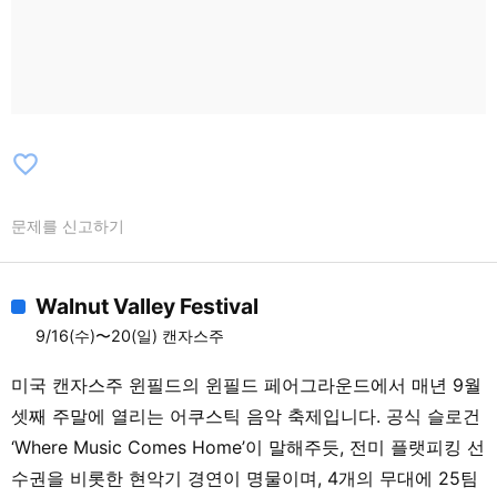
Bearflame / Big Dyl B2B Jordan Jones /
Black Noise / Blaqout / Blare / Bleach /
Bogie Snufs / Bon Panda Breaks / Bones
/ Buck Norris / Buns / Bvssbratt / Choic3
/ Cinimod / Clvrk Kent / Colter Bowers /
Coshiki / D.mic / Danielle Morningstar /
favorite_border
Daphne Moon / Darkwood B2B Callisto /
Dawni / Dayzero / Deluluz / Demigod /
문제를 신고하기
Dirty Vacation / Dizzyraye / Dj Ortega /
D0wn Two Freaks / Dream & Friends /
Filthy Trace / Fnu / Dubtrio / Elias True /
Walnut Valley Festival
Elixa / Etrnl B2B Pandicorn / Fields /
9/16(수)〜20(일) 캔자스주
Golden Goddess / Gonza / Grinz / Habrin
/ Haijack B2B Pikn1k / Half Moon /
미국 캔자스주 윈필드의 윈필드 페어그라운드에서 매년 9월
Hellaquent / Hokage / Hostile / Human
셋째 주말에 열리는 어쿠스틱 음악 축제입니다. 공식 슬로건
Penguin B2B Saul Gucci / Hypn0tizm /
‘Where Music Comes Home’이 말해주듯, 전미 플랫피킹 선
Illite / Imposter Sindrum / Indigenous /
수권을 비롯한 현악기 경연이 명물이며, 4개의 무대에 25팀
Indigoflows / Insison / J Tucker III /