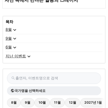
자연 속에서 만나는 열광의 스테이지
목차
expand_more
8월
expand_more
9월
expand_more
6월
expand_more
지난 이벤트
출연자, 이벤트명으로 검색
search
국가명을 선택하세요
public
8월
9월
10월
11월
12월
2027년 1월