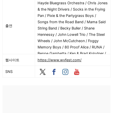
Hayde Bluegrass Orchestra / Chris Jones
One Art / Ruger / Ruger B2B Darkwood /
& the Night Drivers / Socks in the Frying
Ryan Richardson / Ryno B2B Team Daniel
Pan / Pixie & the Partygrass Boys /
/ Seda / Savage Habits B2B Botz &
Songs from the Road Band / Mama Said
Bandz / Scag Dubz / Scsi / Scum Wubz /
출연
String Band / Becky Buller / Shane
Shanila Sattar / Sharker / Skrrt Cobain /
Hennessy / John Lowell Trio / The Steel
Slabb / Slayday / Sleeper B2B Thresh /
Wheels / John McCutcheon / Foggy
Slvr Fox / Spenny / Star Complex / Star
Memory Boys / 80 Proof Alice / RUNA /
Lena / Subplay / Subrosa… / Sugar Drip
Beppe Gambetta / Ken & Brad Kolodner /
Temple / Texas Jack’s House Party / The
The Starlight Darlins / Barry Ward / Andy
웹사이트
https://www.wvfest.com/
Phantom Operator / The Rico Suave /
May / Newberry & Verch / The Cody
Theta Burn / Unfettered / User00215 / V
SNS
Sisters / Bay Allen / The Lost Keys / Barry
Tach / Vincit / Visions / Will Janklow /
Patton / Barnard Sisters / Linda Tilton /
Y’all Thought B2b Txana / Yaws / Zero
Bing Futch
One