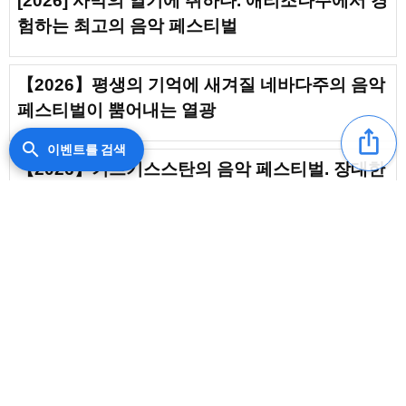
[2026] 사막의 열기에 취하다. 애리조나주에서 경
험하는 최고의 음악 페스티벌
【2026】평생의 기억에 새겨질 네바다주의 음악
페스티벌이 뿜어내는 열광
ios_share
search
이벤트를 검색
【2026】키르기스스탄의 음악 페스티벌. 장대한
자연 속에서 만나는 열광의 스테이지
【2026】미지의 열기와 비트를 온몸으로. 카자
흐스탄의 음악 페스티벌
【2026】의외로 잘 알려지지 않은 뉴멕시코주의
content_copy
음악 페스티벌. 대자연 속에서 춤출 수 있어요
favorite_border