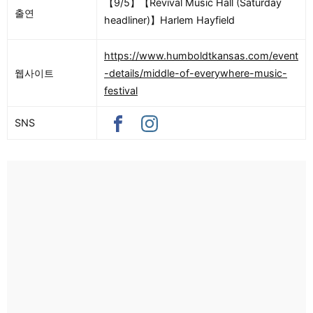
【9/5】【Revival Music Hall (Saturday
출연
headliner)】Harlem Hayfield
https://www.humboldtkansas.com/event
웹사이트
-details/middle-of-everywhere-music-
festival
SNS