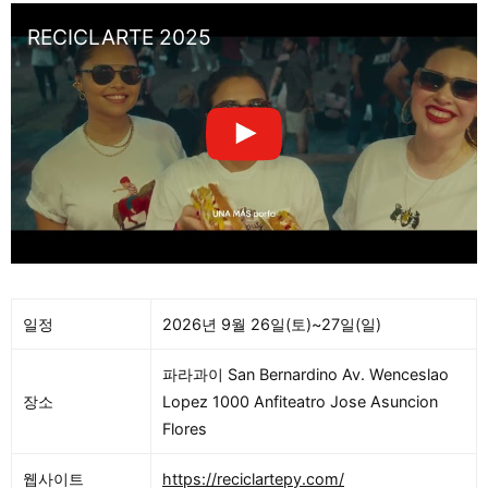
RECICLARTE 2025
일정
2026년 9월 26일(토)~27일(일)
파라과이 San Bernardino Av. Wenceslao
장소
Lopez 1000 Anfiteatro Jose Asuncion
Flores
웹사이트
https://reciclartepy.com/