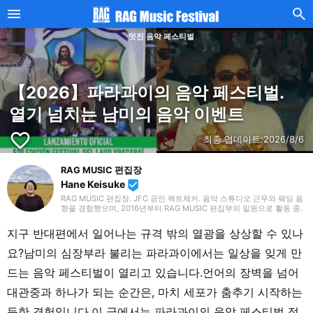
멋진 음악 페스티벌
【2026】파라과이의 음악 페스티벌.
열기 넘치는 남미의 음악 이벤트
favorite_border
최종 업데이트:
2026/8/6
RAG MUSIC 편집장
Hane Keisuke
beenhere
RAG MUSIC 편집장. JFC 공인 팩트체커. 음악 스튜디오 근무와 웨딩 음
향을 경험했으며, 2016년부터 RAG MUSIC 편집부의 일원으로 활동 중.
초등학교에서는 마칭, 중학교에서는 관악부에서 클라리넷, 고등학교 이
후에는 밴드에서 드럼 등 다양한 악기를 경험. 각종 곡 소개 글을 비롯해,
지구 반대편에서 일어나는 규격 밖의 열광을 상상할 수 있나
각지의 음악 페스티벌 소개 기사와 라이브 리포트 등, 자신의 음악 활동
과 지금까지의 업무로 쌓아 온 경험을 바탕으로 매일 기사를 제작하고 있
요?남미의 심장부라 불리는 파라과이에서는 일상을 잊게 만
습니다. 음악은 국내외 록은 물론, 최근에는 J-POP도 폭넓게 즐겨 듣습
니다.
드는 음악 페스티벌이 열리고 있습니다.언어의 장벽을 넘어
대관중과 하나가 되는 순간은, 마치 세포가 춤추기 시작하는
듯한 경험입니다.이 글에서는 파라과이의 음악 페스티벌 정