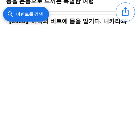
풍을 온몸으로 느끼는 특별한 여행
ios_share
search
이벤트를 검색
【2026】이국의 비트에 몸을 맡기다. 니카라과
의 음악 페스티벌과 열광의 소용돌이
신비의 나라 과테말라의 음악 페스티벌【2026】
열광의 야외 이벤트
【2026】영혼을 뒤흔드는 멕시코 음악 페스티
content_copy
벌. 이국적 정서가 물씬 풍기는 대열광
favorite_border
【2026】미지의 열기와 비트를 온몸으로. 카자
흐스탄의 음악 페스티벌
【2026】열광의 소용돌이로. 콜롬비아의 음악