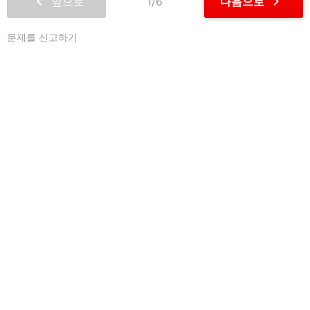
chevron_left
chevron_right
앞으로
1/6
다음으로
문제를 신고하기