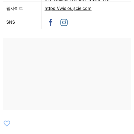
b2b Malvee / Danté / Truant b2b
Sournois / Kuba Karaś b2b Faustyna
웹사이트
https://wisloujscie.com
Maciejczuk / Halina World b2b Jakub
SNS
Przewoźny / PLUS2 / dogheadsurigeri /
Indeecent Noise / Eargasm God / k.o /
NOI / ROS Addiction / zielak junior /
Ginglas / Detoxic / naked relaxing b2b
PYOTREK / DNST / Michał Wolski / DEAS
/ m4ry Jan3 / Klaudia Gawlas /
Indecorum b2b Schellt / Rawmance
favorite_border