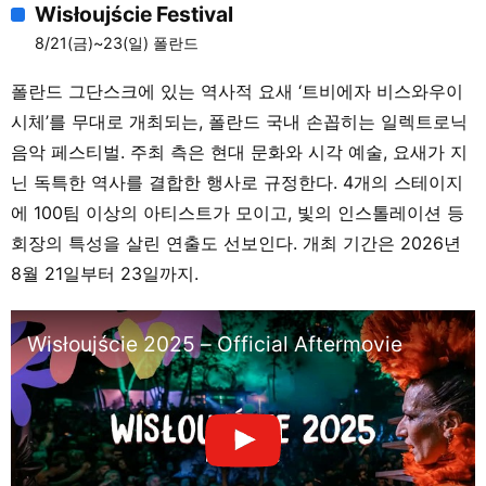
Wisłoujście Festival
8/21(금)~23(일) 폴란드
폴란드 그단스크에 있는 역사적 요새 ‘트비에자 비스와우이
시체’를 무대로 개최되는, 폴란드 국내 손꼽히는 일렉트로닉
음악 페스티벌. 주최 측은 현대 문화와 시각 예술, 요새가 지
닌 독특한 역사를 결합한 행사로 규정한다. 4개의 스테이지
에 100팀 이상의 아티스트가 모이고, 빛의 인스톨레이션 등
회장의 특성을 살린 연출도 선보인다. 개최 기간은 2026년
8월 21일부터 23일까지.
Wisłoujście 2025 – Official Aftermovie