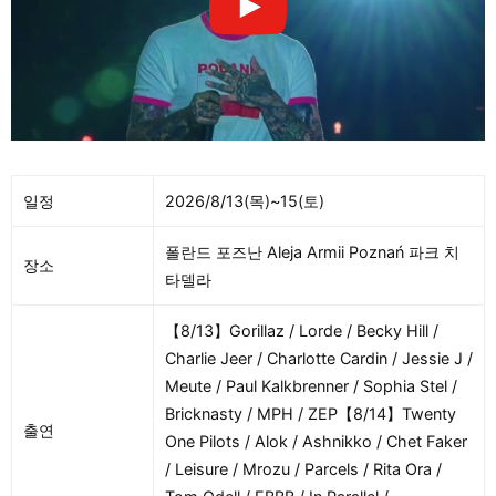
일정
2026/8/13(목)~15(토)
폴란드 포즈난 Aleja Armii Poznań 파크 치
장소
타델라
【8/13】Gorillaz / Lorde / Becky Hill /
Charlie Jeer / Charlotte Cardin / Jessie J /
Meute / Paul Kalkbrenner / Sophia Stel /
Bricknasty / MPH / ZEP【8/14】Twenty
출연
One Pilots / Alok / Ashnikko / Chet Faker
/ Leisure / Mrozu / Parcels / Rita Ora /