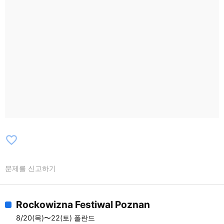
GRZEGORZ TURNAU / MISIA FURTAK /
ZABŁOCKI/MOZIL / IGO / LIA NOVA /
JANEK MAJEWSKI / BOKKA / KAROLINA
CZARNECKA / LOR
favorite_border
문제를 신고하기
Rockowizna Festiwal Poznan
8/20(목)〜22(토) 폴란드