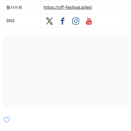
웹사이트
https://off-festival.pl/en/
SNS
favorite_border