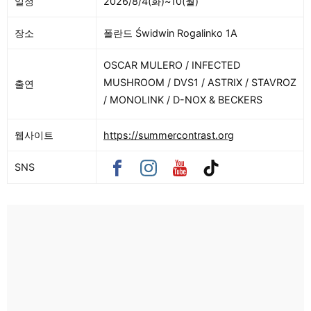
일정
2026/8/4(화)~10(월)
장소
폴란드 Świdwin Rogalinko 1A
OSCAR MULERO / INFECTED
MUSHROOM / DVS1 / ASTRIX / STAVROZ
출연
/ MONOLINK / D-NOX & BECKERS
웹사이트
https://summercontrast.org
SNS