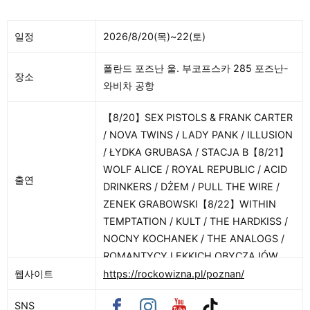
일정
2026/8/20(목)~22(토)
폴란드 포즈난 울. 부코프스카 285 포즈난-
장소
와비차 공항
【8/20】SEX PISTOLS & FRANK CARTER
/ NOVA TWINS / LADY PANK / ILLUSION
/ ŁYDKA GRUBASA / STACJA B【8/21】
WOLF ALICE / ROYAL REPUBLIC / ACID
출연
DRINKERS / DŻEM / PULL THE WIRE /
ZENEK GRABOWSKI【8/22】WITHIN
TEMPTATION / KULT / THE HARDKISS /
NOCNY KOCHANEK / THE ANALOGS /
ROMANTYCY LEKKICH OBYCZAJÓW
웹사이트
https://rockowizna.pl/poznan/
SNS