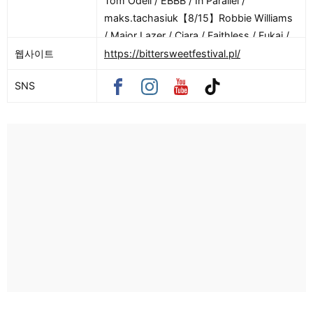
Tom Odell / EBBB / In Parallel /
maks.tachasiuk【8/15】Robbie Williams
/ Major Lazer / Ciara / Faithless / Fukaj /
Giant Rooks / Morad / OKI / Sobel /
웹사이트
https://bittersweetfestival.pl/
Borderline / Max Baby / Myd / BITTER
SNS
Chopin, SWEET Chopin