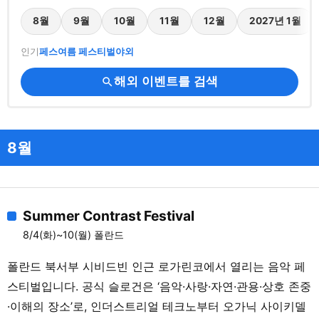
8월
9월
10월
11월
12월
2027년 1월
인기
페스
여름 페스티벌
야외
해외 이벤트를 검색
search
8월
Summer Contrast Festival
8/4(화)~10(월) 폴란드
폴란드 북서부 시비드빈 인근 로가린코에서 열리는 음악 페
스티벌입니다. 공식 슬로건은 ‘음악·사랑·자연·관용·상호 존중
·이해의 장소’로, 인더스트리얼 테크노부터 오가닉 사이키델