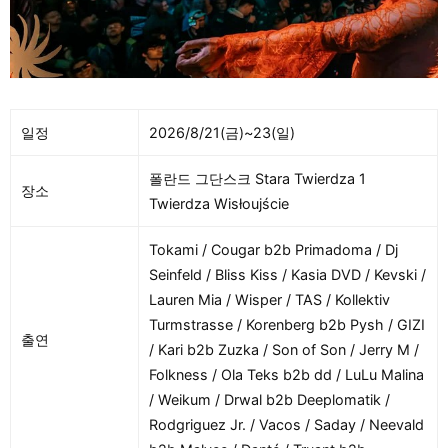
일정
2026/8/21(금)~23(일)
폴란드 그단스크 Stara Twierdza 1
장소
Twierdza Wisłoujście
Tokami / Cougar b2b Primadoma / Dj
Seinfeld / Bliss Kiss / Kasia DVD / Kevski /
Lauren Mia / Wisper / TAS / Kollektiv
Turmstrasse / Korenberg b2b Pysh / GIZI
출연
/ Kari b2b Zuzka / Son of Son / Jerry M /
Folkness / Ola Teks b2b dd / LuLu Malina
/ Weikum / Drwal b2b Deeplomatik /
Rodgriguez Jr. / Vacos / Saday / Neevald