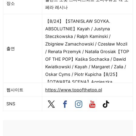
장소
페라 레시나
【8/24】【STANISŁAW SOYKA.
ABSOLUTNIE】Kayah / Justyna
Steczkowska / Ralph Kaminski /
Zbigniew Zamachowski / Czesław Mozil
출연
/ Renata Przemyk / Natalia Grosiak【TOP
OF THE POP】Kaśka Sochacka / Dawid
Kwiatkowski / Kayah / Margaret / Zalia /
Oskar Cyms / Piotr Kupicha【8/25】
【OTWARTA SCENA】Agnieszka
Chylińska / Błażej Król / Zalewski / Smolik
웹사이트
https://www.topofthetop.pl
//Kev Fox /
SNS
Mikromusic【BURSZTYNOWY SŁOWIK】
Anna Karwan / Oceana / Jeremi Sikorski /
Jovi / Kuba i Kuba / Kasia Sienkiewicz /
Natalia Muianga / Emo x Sarsa【8/26】
【OPERA LEŚNA W CZTERECH