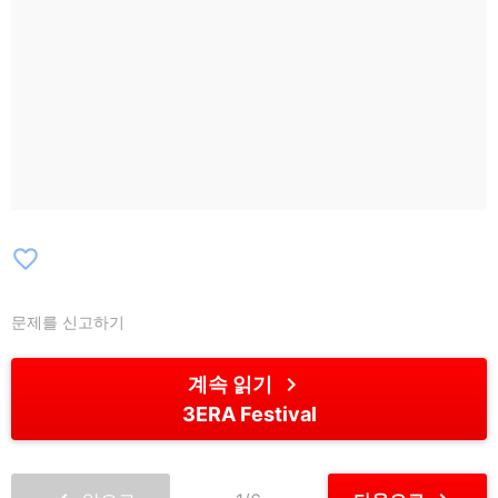
AKTACH】Artur Rojek / Nosowska /
Ralph Kaminski / Igor Herbut / Kortez /
Alicja Majewska i Włodzimierz Korcz /
Michał Bajor / Natalia Szroeder【8/27】
【TOP OF THE ROCK】Lady Pank /
Perfect & Łukasz Drapała / Małgorzata
Ostrowska / Kobranocka / Ira Trio【BAL
W OPERZE】Maryla Rodowicz / Zalewski
/ Igor Herbut / Young Leosia / Zalia /
favorite_border
Błażej Król / Misia Furtak / Natalia
Szroeder
문제를 신고하기
chevron_right
계속 읽기
3ERA Festival