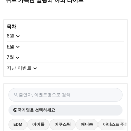
취로 가득한 열광의 야외 라이브
목차
expand_more
8월
expand_more
9월
expand_more
7월
expand_more
지난 이벤트
출연자, 이벤트명으로 검색
search
국가명을 선택하세요
public
EDM
아이돌
어쿠스틱
애니송
아티스트 주최