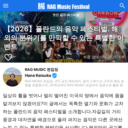
멋진 음악 페스티벌
【2026】폴란드의 음악 페스티벌. 해
외의 분위기를 만끽할 수 있는 특별한 이
벤트
favorite_border
최종 업데이트:
2026/8/8
RAG MUSIC 편집장
Hane Keisuke
beenhere
RAG MUSIC 편집장. JFC 공인 팩트체커. 음악 스튜디오 근무와 웨딩 음
향을 경험했으며, 2016년부터 RAG MUSIC 편집부의 일원으로 활동 중.
초등학교에서는 마칭, 중학교에서는 관악부에서 클라리넷, 고등학교 이
후에는 밴드에서 드럼 등 다양한 악기를 경험. 각종 곡 소개 글을 비롯해,
일상의 틀을 벗어나 멀리 떨어진 이국의 땅에서 음악에 몸을
각지의 음악 페스티벌 소개 기사와 라이브 리포트 등, 자신의 음악 활동
과 지금까지의 업무로 쌓아 온 경험을 바탕으로 매일 기사를 제작하고 있
맡겨보지 않겠어요?이 글에서는 독특한 열기와 문화가 교차
습니다. 음악은 국내외 록은 물론, 최근에는 J-POP도 폭넓게 즐겨 듣습
니다.
하는 폴란드의 음악 페스티벌을 소개합니다.자갈길의 거리
풍경과 대자연을 배경으로 울려 퍼지는 음악은 다른 곳에선
느낄 수 없는 특별한 해방감을 선사합니다.해외만의 공기를