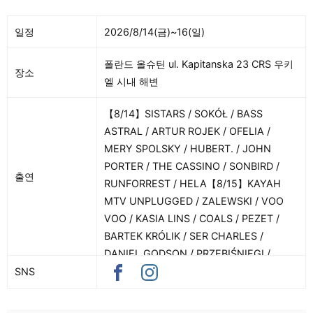
일정
2026/8/14(금)~16(일)
폴란드 올슈틴 ul. Kapitanska 23 CRS 우키
장소
엘 시내 해변
【8/14】SISTARS / SOKÓŁ / BASS
ASTRAL / ARTUR ROJEK / OFELIA /
MERY SPOLSKY / HUBERT. / JOHN
PORTER / THE CASSINO / SONBIRD /
출연
RUNFORREST / HELA【8/15】KAYAH
MTV UNPLUGGED / ZALEWSKI / VOO
VOO / KASIA LINS / COALS / PEZET /
BARTEK KRÓLIK / SER CHARLES /
DANIEL GODSON / PRZEBIŚNIEGI /
KASIA SIENKIEWICZ / PIOTR
SNS
ZIOŁA【8/16】VITO BAMBINO /
KACPERCZYK / RALPH KAMINSKI /