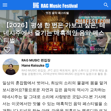
멋진 음악 페스티벌
【2026】평생 한 번은 가보고 싶은, 테
네시주에서 즐기는 매혹적인 음악 페스
티벌
favorite_border
최종 업데이트:
2026/8/6
RAG MUSIC 편집장
Hane Keisuke
beenhere
RAG MUSIC 편집장. JFC 공인 팩트체커. 음악 스튜디오 근무와 웨딩 음
향을 경험했으며, 2016년부터 RAG MUSIC 편집부의 일원으로 활동 중.
초등학교에서는 마칭, 중학교에서는 관악부에서 클라리넷, 고등학교 이
후에는 밴드에서 드럼 등 다양한 악기를 경험. 각종 곡 소개 글을 비롯해,
일상의 혼잡함에서 벗어나, 최상의 소리의 물결에 몸을 맡겨
각지의 음악 페스티벌 소개 기사와 라이브 리포트 등, 자신의 음악 활동
과 지금까지의 업무로 쌓아 온 경험을 바탕으로 매일 기사를 제작하고 있
보시겠어요?풍요로운 자연과 깊은 음악의 역사가 교차하는
습니다. 음악은 국내외 록은 물론, 최근에는 J-POP도 폭넓게 즐겨 듣습
니다.
테네시주는 말 그대로 소리에 사랑받은 곳입니다.본 기사에
서는 이곳에서만 맛볼 수 있는 매혹적인 음악 페스티벌을 소
개합니다.드넓은 하늘 아래, 마음을 뒤흔드는 멜로디와 뜨거