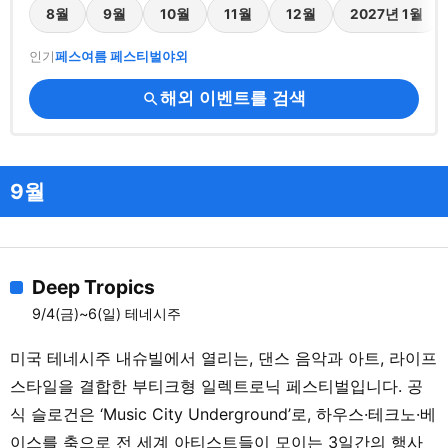
8월
9월
10월
11월
12월
2027년 1월
인기
페스
여름 페스티벌
야외
해외 이벤트를 검색
search
9월
Deep Tropics
9/4(금)~6(일) 테네시주
미국 테네시주 내슈빌에서 열리는, 댄스 음악과 아트, 라이프
스타일을 결합한 부티크형 일렉트로닉 페스티벌입니다. 공
식 슬로건은 ‘Music City Underground’로, 하우스·테크노·베
이스를 축으로 전 세계 아티스트들이 모이는 3일간의 행사