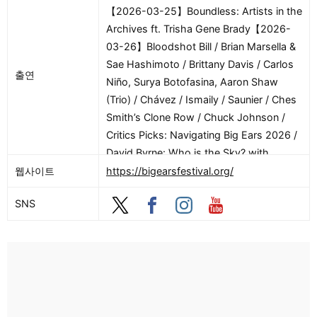
【2026-03-25】Boundless: Artists in the
Archives ft. Trisha Gene Brady【2026-
03-26】Bloodshot Bill / Brian Marsella &
Sae Hashimoto / Brittany Davis / Carlos
출연
Niño, Surya Botofasina, Aaron Shaw
(Trio) / Chávez / Ismaily / Saunier / Ches
Smith’s Clone Row / Chuck Johnson /
Critics Picks: Navigating Big Ears 2026 /
David Byrne: Who is the Sky? with
Maruja Limon / Deerhoof / Dither Play
웹사이트
https://bigearsfestival.org/
Laurie Spiegel / Dom Flemons / Essential
SNS
Tremors: Maria Chavez / Festival Culture:
Music in America Post-1965 / Isaiah
Collier Plays Coltrane / Jamie Lidell &
Luke Schneider / Janel Leppin / Jesse
Harris Cosmo / Kaoru Watanabe’s
Bloodlines Interwoven (Concert I) /
Knoxville in Music History: Jack Neely /