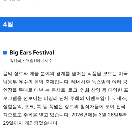
Elizabeth Cook, Dom Flemons, Jim
Lauderdale, Ashley Monroe) / Lindsay
Lou / Dom Flemons & The Traveling
Wildfires / Jim Lauderdale & The Game
4월
Changers / Fruition / Scott Miller & The
Commonwealth / Airshow / Uncle B’s
Damned Ole Opry / Slay & Stinson /
Big Ears Festival
Hudost / Modern Biology: Music Made
From Plants & Mushrooms / Three Tall
4/1(목)~4(일) 테네시주
Pines / The Flea Market Hustlers
음악 장르와 예술 분야의 경계를 넘어선 작품을 모으는 미국
남동부 유수의 음악 축제입니다. 테네시주 녹스빌의 여러 공
연장을 무대로 매년 봄 콘서트, 토크, 영화 상영 등 다양한 프
로그램을 선보이는 비영리 단체 주최의 이벤트입니다. 재즈,
실험음악, 포크, 록 등 폭넓은 장르의 창작자들이 모여 전국
적으로도 주목을 받고 있습니다. 2026년에는 3월 26일부터
29일까지 개최되었습니다.