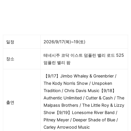
일정
2026/9/17(목)~19(토)
테네시주 코닥 이스트 덤플린 밸리 로드 525
장소
덤플린 밸리 팜
【9/17】Jimbo Whaley & Greenbrier /
The Kody Norris Show / Unspoken
Tradition / Chris Davis Music【9/18】
Authentic Unlimited / Cutter & Cash / The
출연
Malpass Brothers / The Little Roy & Lizzy
Show【9/19】Lonesome River Band /
Pitney Meyer / Deeper Shade of Blue /
Carley Arrowood Music