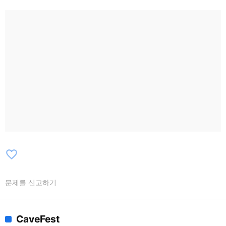
favorite_border
문제를 신고하기
CaveFest