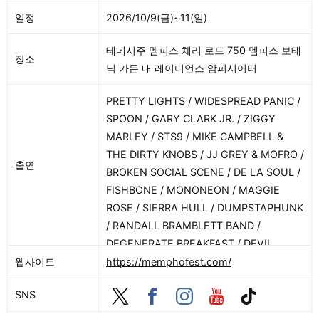
일정
2026/10/9(금)~11(일)
테네시주 멤피스 체리 로드 750 멤피스 보태
장소
닉 가든 내 레이디언스 암피시어터
PRETTY LIGHTS / WIDESPREAD PANIC /
SPOON / GARY CLARK JR. / ZIGGY
MARLEY / STS9 / MIKE CAMPBELL &
THE DIRTY KNOBS / JJ GREY & MOFRO /
출연
BROKEN SOCIAL SCENE / DE LA SOUL /
FISHBONE / MONONEON / MAGGIE
ROSE / SIERRA HULL / DUMPSTAPHUNK
/ RANDALL BRAMBLETT BAND /
DEGENERATE BREAKFAST / DEVIL
TRAIN / ZOË DOMINGUEZ / INCENDIA
웹사이트
https://memphofest.com/
DOME DJS
SNS