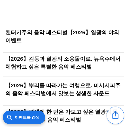
Grateful Deadication / David Byrne: Who
is the Sky? (Friday) / Dirty Three / Don
Was: Motor City Playlist Live Radio
Broadcast / Eliana Glass (Solo) / Ellis
켄터키주의 음악 페스티벌【2026】열광의 야외
Park (2024) / Essential Tremors: Roscoe
이벤트
Mitchell / Essential Tremors: Shahzad
Ismaily / Flore Laurentienne, la fin et le
commencement (2025) / Florist / Fred
【2026】감동과 열광의 소용돌이로. 뉴욕주에서
Frith’s Fremakajo / Ghost Train
체험하고 싶은 특별한 음악 페스티벌
Orchestra: The Music of Moondog / Go
Kurosawa / GRRL x Made of Oak /
Hannah Cohen / His Name Is Alive /
【2026】뿌리를 따라가는 여행으로. 미시시피주
Impromptus, Ballades, Nocturnes /
의 음악 페스티벌에서 맛보는 생생한 사운드
International Anthem’s Chrysanthemum
Tea / Janel & Anthony / Jeff Parker
【2026】평생에 한 번은 가보고 싶은 열광의 무
Expansion Trio / Jeffrey Lewis & The
ios_share
search
이벤트를 검색
대. 위스콘신주의 음악 페스티벌
Voltage / Jimmie Dale Gilmore & Butch
Hancock / Joe Boyd: And the Roots of