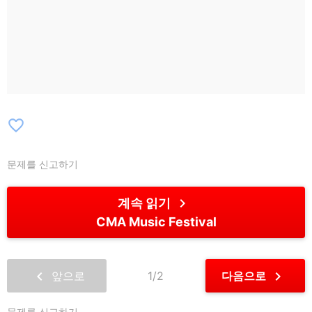
Lisel / Mali Obomsawin (Deerlady) / Marc
Ribot’s SHREK / Mary Lattimore &
Julianna Barwick / Medeski, Martin,
Metzger & Cline / Natalie Bergman /
Newport & The Great Folk Dream (2026)
/ Night Cap Blue Note Vinyl DJ Set with
OK.CRAIG / Pan American & Kramer / Pat
favorite_border
Metheny Side-Eye III+ / Rosenau &
Sanborn / Ryan Clackner & Tyshawn
문제를 신고하기
Sorey / Sam Amidon / Shrunken Elvis /
SML (Night 1) / Suss Presents Americana
chevron_right
계속 읽기
Apocalypse / Taper’s Choice / Tell Me
CMA Music Festival
Your Story, I’ll Tell You Mine / Terry Allen
with Brendan Greaves & Jo Harvey Allen:
Truckload of Art / The DownBeat
Blindfold Test / The Gladson Family Band
chevron_left
chevron_right
앞으로
1/2
다음으로
/ The Last Critic (2026) / Tunde
Adebimpe / Turning Jewels Into Water
문제를 신고하기