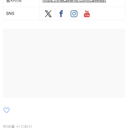
웹사이트
https://thecaverns.com/cavefest
Lauderdale, Ashley Monroe) / Lindsay
SNS
Lou / Dom Flemons & The Traveling
Wildfires / Jim Lauderdale & The Game
Changers / Fruition / Scott Miller & The
Commonwealth / Airshow / Uncle B’s
Damned Ole Opry / Slay & Stinson /
Hudost / Modern Biology: Music Made
From Plants & Mushrooms / Three Tall
Pines / The Flea Market
Hustlers【10/11】Gillian Welch & David
Rawlings / Peter Rowan & Sam Grisman
Project / Rising Appalachia / Keller & The
Keels / John Prine 80th Birthday
Celebration featuring The Tree of
Forgiveness Band with special guests /
favorite_border
Bristol Sessions 100th Anniversary
Celebration (feat. Carlene Carter,
문제를 신고하기