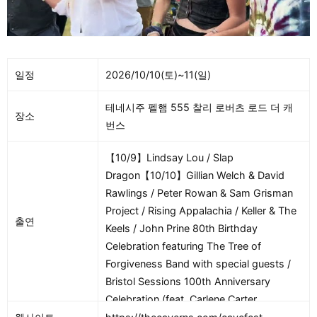
일정
2026/10/10(토)~11(일)
테네시주 펠햄 555 찰리 로버츠 로드 더 캐
장소
번스
【10/9】Lindsay Lou / Slap
Dragon【10/10】Gillian Welch & David
Rawlings / Peter Rowan & Sam Grisman
Project / Rising Appalachia / Keller & The
출연
Keels / John Prine 80th Birthday
Celebration featuring The Tree of
Forgiveness Band with special guests /
Bristol Sessions 100th Anniversary
Celebration (feat. Carlene Carter,
Elizabeth Cook, Dom Flemons, Jim