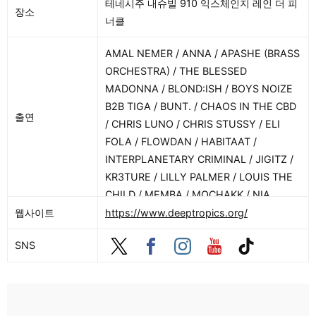
테네시주 내슈빌 910 익스체인지 레인 더 피
장소
너클
AMAL NEMER / ANNA / APASHE (BRASS
ORCHESTRA) / THE BLESSED
MADONNA / BLOND:ISH / BOYS NOIZE
B2B TIGA / BUNT. / CHAOS IN THE CBD
출연
/ CHRIS LUNO / CHRIS STUSSY / ELI
FOLA / FLOWDAN / HABITAAT /
INTERPLANETARY CRIMINAL / JIGITZ /
KR3TURE / LILLY PALMER / LOUIS THE
CHILD / MEMBA / MOCHAKK / NIA
ARCHIVES (DJ SET) / NIMINO / NOCAPZ
웹사이트
https://www.deeptropics.org/
/ OF THE TREES / OMNOM / PORANGUÍ
SNS
/ SALUTE B2B X CLUB. / SHIMA /
SKEPSIS / SLOW MAGIC / SOFIA
KOURTESIS / SWIMMING PAUL / THE
LIBRARIAN / WHETHAN / MONKYWILLA