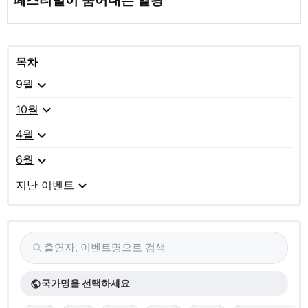
페스티벌이 뿜어내는 열광
목차
expand_more
9월
expand_more
10월
expand_more
4월
expand_more
6월
expand_more
지난 이벤트
출연자, 이벤트명으로 검색
search
국가명을 선택하세요
public