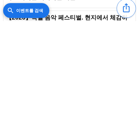
ios_share
search
이벤트를 검색
【2026】독일 음악 페스티벌. 현지에서 체감하
는 압도적인 열기와 스케일
【2026】원색의 열기에 뛰어들자! 인도의 음악
페스티벌 목록
【2026】의외로 잘 알려지지 않은 아일랜드의
content_copy
음악 페스티벌. 현지의 열광을 느껴보자
favorite_border
【2026】필리핀의 음악 페스티벌. 열기가 소용
돌이치는 압도적인 공간
【2026】루마니아 음악 페스티벌에서 맛보는 비