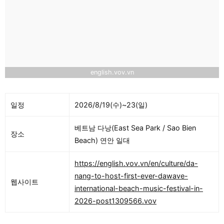
english.vov.vn
일정
2026/8/19(수)~23(일)
베트남 다낭(East Sea Park / Sao Bien
장소
Beach) 연안 일대
https://english.vov.vn/en/culture/da-
nang-to-host-first-ever-dawave-
웹사이트
international-beach-music-festival-in-
2026-post1309566.vov