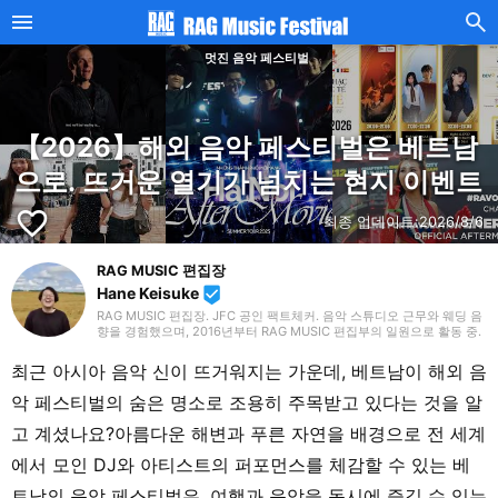
멋진 음악 페스티벌
【2026】해외 음악 페스티벌은 베트남
으로. 뜨거운 열기가 넘치는 현지 이벤트
favorite_border
최종 업데이트:
2026/8/6
RAG MUSIC 편집장
Hane Keisuke
beenhere
RAG MUSIC 편집장. JFC 공인 팩트체커. 음악 스튜디오 근무와 웨딩 음
향을 경험했으며, 2016년부터 RAG MUSIC 편집부의 일원으로 활동 중.
초등학교에서는 마칭, 중학교에서는 관악부에서 클라리넷, 고등학교 이
후에는 밴드에서 드럼 등 다양한 악기를 경험. 각종 곡 소개 글을 비롯해,
최근 아시아 음악 신이 뜨거워지는 가운데, 베트남이 해외 음
각지의 음악 페스티벌 소개 기사와 라이브 리포트 등, 자신의 음악 활동
과 지금까지의 업무로 쌓아 온 경험을 바탕으로 매일 기사를 제작하고 있
악 페스티벌의 숨은 명소로 조용히 주목받고 있다는 것을 알
습니다. 음악은 국내외 록은 물론, 최근에는 J-POP도 폭넓게 즐겨 듣습
니다.
고 계셨나요?아름다운 해변과 푸른 자연을 배경으로 전 세계
에서 모인 DJ와 아티스트의 퍼포먼스를 체감할 수 있는 베
트남의 음악 페스티벌은, 여행과 음악을 동시에 즐길 수 있는