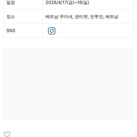
일정
2026/4/17(금)~19(일)
장소
베트남 무이네, 판티엣, 빈투언, 베트남
SNS
favorite_border