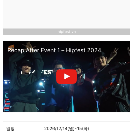
hipfest.vn
Recap After Event 1 – Hipfest 2024
일정
2026/12/14(월)~15(화)