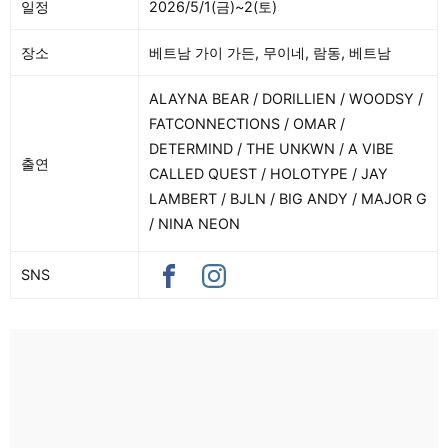
일정
2026/5/1(금)~2(토)
장소
베트남 가이 가든, 무이네, 람동, 베트남
ALAYNA BEAR / DORILLIEN / WOODSY /
FATCONNECTIONS / OMAR /
DETERMIND / THE UNKWN / A VIBE
출연
CALLED QUEST / HOLOTYPE / JAY
LAMBERT / BJLN / BIG ANDY / MAJOR G
/ NINA NEON
SNS