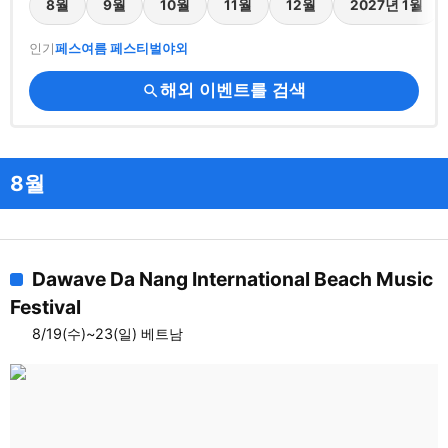
8월
9월
10월
11월
12월
2027년 1월
인기
페스
여름 페스티벌
야외
해외 이벤트를 검색
search
8월
Dawave Da Nang International Beach Music
Festival
8/19(수)~23(일) 베트남