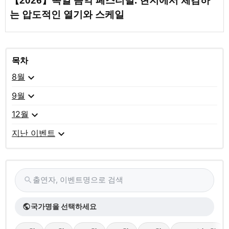
【2026】독일 음악 페스티벌. 현지에서 체감하
는 압도적인 열기와 스케일
목차
expand_more
8월
expand_more
9월
expand_more
12월
expand_more
지난 이벤트
출연자, 이벤트명으로 검색
search
국가명을 선택하세요
public