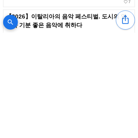
favorite_border
7
【2026】이탈리아의 음악 페스티벌. 도시의 열
ios_share
search
기와 기분 좋은 음악에 취하다
가고시마 페스티벌 캘린더【2026】음악 페스·야
외 이벤트 모음
favorite_border
1
새로운 글
content_copy
다이아몬드☆유카이, Chage×
요시다 야마다 등 마치다의 야외
페스티벌에 출연
favorite_border
5