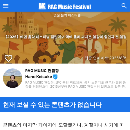
멋진 음악 페스티벌
【2026】예멘 음악 페스티벌 캘린더·사막에 울려 퍼지는 열광의 향연과 전 일정
favorite_border
최종 업데이트:
2026/8/8
RAG MUSIC 편집장
Hane Keisuke
beenhere
RAG MUSIC 편집장. JFC 공인 팩트체커. 음악 스튜디오 근무와 웨딩 음
향을 경험했으며, 2016년부터 RAG MUSIC 편집부의 일원으로 활동 중.
초등학교에서는 마칭, 중학교에서는 관악부에서 클라리넷, 고등학교 이
후에는 밴드에서 드럼 등 다양한 악기를 경험. 각종 곡 소개 글을 비롯해,
각지의 음악 페스티벌 소개 기사와 라이브 리포트 등, 자신의 음악 활동
과 지금까지의 업무로 쌓아 온 경험을 바탕으로 매일 기사를 제작하고 있
현재 보실 수 있는 콘텐츠가 없습니다
습니다. 음악은 국내외 록은 물론, 최근에는 J-POP도 폭넓게 즐겨 듣습
니다.
콘텐츠의 마지막 페이지에 도달했거나, 계절이나 시기에 따