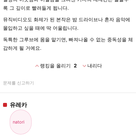
록 그 깊이로 빨려들게 됩니다.
뮤직비디오도 화제가 된 본작은 밤 드라이브나 혼자 음악에
몰입하고 싶을 때에 딱 어울립니다.
독특한 그루브에 몸을 맡기면, 빠져나올 수 없는 중독성을 체
감하게 될 거예요.
expand_less
expand_more
랭킹을 올리기
2
내리다
문제를 신고하기
유레카
natori