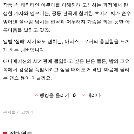
작품 속 캐릭터인 아쿠아를 이해하려 고심하는 과정에서 탄
생한 가사와 멜로디는, 공동 편곡에 참여한 츠미키 씨가 손수
빚어낸 질주감 넘치는 편곡과 어우러져 가슴을 죄는 듯한 아
름다움을 발하고 있죠.
앨범 ‘심해’ 시기와도 겹치는, 아티스트로서의 충실함을 느끼
게 하는 넘버입니다.
애니메이션의 세계관에 몰입하고 싶은 분은 물론, 밤의 고요
속에서 감정을 폭발시키고 싶을 때에도 제격인, 마음에 울리
는 댄스 튠이 아닐까요.
expand_less
expand_more
랭킹을 올리기
6
내리다
문제를 신고하기
절대영도