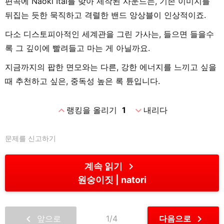
편곡에 Naoki Itai를 맞아 제작된 사운드는, 기존 이미지를
뒤집는 듯한 묵직하고 격렬한 밴드 앙상블이 인상적이죠.
다소 디스토피아적인 세계관을 그린 가사는, 들으면 들을수
록 그 깊이에 빨려들고 마는 게 아닐까요.
지금까지의 팝한 면모와는 다른, 강한 에너지를 느끼고 싶을
때 추천하고 싶은, 중독성 높은 록 튠입니다.
expand_less
expand_more
랭킹을 올리기
1
내리다
문제를 신고하기
chevron_right
계속 읽기
원숭이짓
natori
chevron_left
chevron_right
앞으로
1/4
다음으로