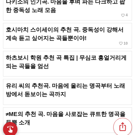
나키소의 인기곡. 마음을 후벼 파는 다크하고 팝
한 중독성 노래 모음
favorite_border
4
호시마치 스이세이의 추천 곡. 중독성이 강해서
계속 듣고 싶어지는 곡들뿐이야!
favorite_border
10
하츠보시 학원 추천 곡 특집 | 무심코 흥얼거리게
되는 곡들을 엄선
유리 씨의 추천곡. 마음에 울리는 명곡부터 노래
방에서 돋보이는 곡까지
≠ME의 추천 곡. 마음을 사로잡는 큐트한 명곡을
듬뿍 소개
ios_share
favorite_border
swipe
1
손끝으로 음악을 탐색