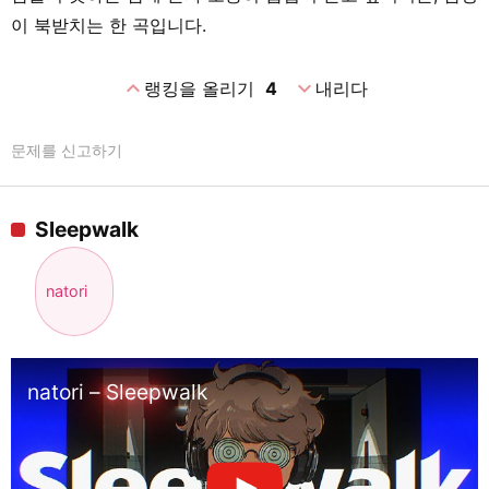
이 북받치는 한 곡입니다.
expand_less
expand_more
랭킹을 올리기
4
내리다
문제를 신고하기
Sleepwalk
natori
natori – Sleepwalk