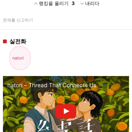
expand_less
expand_more
랭킹을 올리기
3
내리다
문제를 신고하기
실전화
natori
natori – Thread That Connects Us