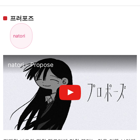
프러포즈
natori
natori – Propose