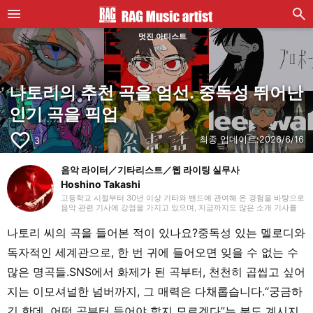
멋진 아티스트
나토리의 추천 곡을 엄선. 중독성 뛰어난
인기 곡을 픽업
favorite_border
최종 업데이트:
2026/6/16
3
음악 라이터／기타리스트／웹 라이팅 실무사
Hoshino Takashi
고등학교 시절부터 30년 이상 기타와 밴드에 관여해 온 경험을 바탕으로
음악 관련 기사에 강점을 가지고 있으며, 지금까지도 많은 소개 기사를
맡아 왔습니다. 기타를 치기 시작했을 때부터 하드 록과 헤비 메탈 같은
장르를 선호하지만, 국내외를 가리지 않고 매일 다양한 장르에 귀 기울이
나토리 씨의 곡을 들어본 적이 있나요?중독성 있는 멜로디와
도록 하고 있습니다. 2018년부터 프리랜서 라이터로 활동을 시작했으며,
웹 라이팅 실무 자격을 보유하고 있습니다. 또한 라이팅 외에도 영상 편
독자적인 세계관으로, 한 번 귀에 들어오면 잊을 수 없는 수
집을 공부하고 있습니다. 개인적으로는 초등학생 자녀를 돌보고 있으며,
파쿠르와 댄스 등 학원 활동을 챙기면서 지내고 있습니다.
많은 명곡들.SNS에서 화제가 된 곡부터, 천천히 곱씹고 싶어
지는 이모셔널한 넘버까지, 그 매력은 다채롭습니다.“궁금하
긴 한데, 어떤 곡부터 들어야 할지 모르겠다”는 분도 계시지