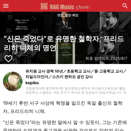
멋진 명언·격언
“신은 죽었다”로 유명한 철학자, 프리드
리히 니체의 명언
favorite_border
최종 업데이트:
2025/8/7
유치원 교사 경력 10년／초등학교 교사／중·고등학교 교사／
차일드마인더／스즈키 켄하모 공인 강사
kepiko
국립음악대학 음악학부(현: 음악문화교육학과 유아음악교육전공) 졸업.
초등학교 시절에는 게임 연구가 쿠사바 준 선생님이 담임이었습니다. 대
학 졸업 후 유치원 교사로 10년간, 방과후 보육 지도원으로 7년간 근무한
뒤, 싱가포르의 국제학교에서 음악 교사로 부임. 음악 교육뿐만 아니라
19세기 후반 서구 사상에 혁명을 일으킨 독일 출신의 철학
일본 문화와 전승 놀이, 레크리에이션 등을 전하는 활동도 하며 많은 아
이들과 교류해 왔습니다. 그 후 쇼가쿠칸에서 프리랜서 라이터, 기획, 편
자, 프리드리히 니체.
집 일을 통해 즐거운 어른들과의 만남을 거치며 전달하는 것의 즐거움을
경험. 교육 현장에서 키운 시각과 편집자로서의 경험을 살려, 인풋과 아
웃풋을 소중히 하며 음악과 아이들과 관련된 분야를 중심으로 실천에 도
“신은 죽었다”라는 유명한 말에서 알 수 있듯이, 그는 기존에
움이 되는 정보를 전해드립니다. 취미는 악기, 노래, 수공예, 장난감, 그림
그리기, 전승 놀이, 아웃도어, 책, 공작, 크래프트. 특기는 팽이 기술.
존재하던 도덕관과 종교관을 비판한 것으로도 알려져 있습