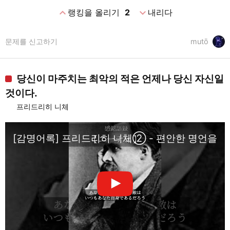
expand_less
expand_more
랭킹을 올리기
2
내리다
문제를 신고하기
mutō
당신이 마주치는 최악의 적은 언제나 당신 자신일
것이다.
프리드리히 니체
[감명어록] 프리드리히 니체② - 편안한 명언을 들