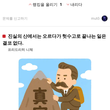
expand_less
expand_more
랭킹을 올리기
1
내리다
문제를 신고하기
mutō
진실의 산에서는 오르다가 헛수고로 끝나는 일은
결코 없다.
프리드리히 니체