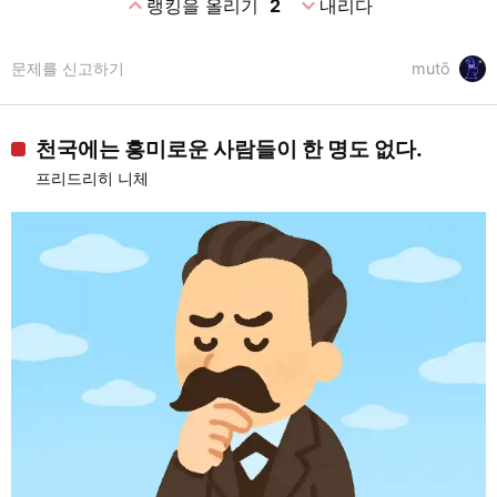
expand_less
expand_more
랭킹을 올리기
2
내리다
문제를 신고하기
mutō
천국에는 흥미로운 사람들이 한 명도 없다.
프리드리히 니체