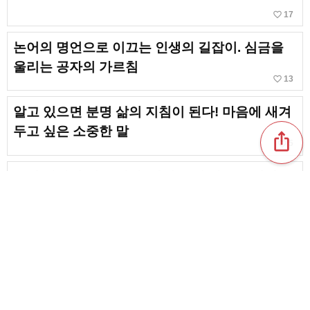
favorite_border
17
논어의 명언으로 이끄는 인생의 길잡이. 심금을
울리는 공자의 가르침
favorite_border
13
알고 있으면 분명 삶의 지침이 된다! 마음에 새겨
두고 싶은 소중한 말
ios_share
favorite_border
5
유머 감각이 있는 명언. 피식 웃게 만드는 위인들
의 말
favorite_border
23
한마디로 부정을 잊게 해주는! 위인과 유명인의
긍정적인 말
favorite_border
3
content_copy
판타지와 인생관을 그린 ‘장송의 프리렌’에 등장