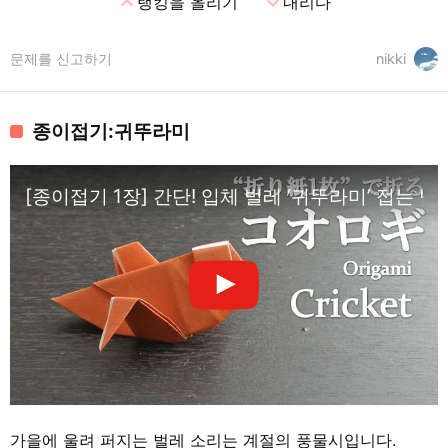
expand_less
expand_more
랭킹을 올리기
내리다
문제를 신고하기
nikki
종이접기:귀뚜라미
[종이접기 1장] 간단! 입체 벌레 ‘귀뚜라미’ 접는 법 How to m
가을에 울려 퍼지는 벌레 소리는 계절의 풍물시입니다.