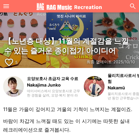
멋진 시니어 라이프
【노년층 대상】11월의 계절감을 느낄
수 있는 즐거운 종이접기 아이디어
favorite_border
최종 업데이트:
2025/10/10
5
물리치료사로서 병
요양보호사 초급자 교육 수료
험
Nakajima Junko
Nakamū
데이서비스에서 요양보호사로 근무
물리치료사로서 종합
한 경험을 살려, 요양·복지 분야 라
년 동안 근무했습니다
이터로 활동하고 있습니다. 라이팅
터 가정에서 천천히
에 그치지 않고 웹디자인과 일러스
분들까지 다양한 분
트 분야에서도 활동 범위를 넓히고
11월은 가을이 깊어지고 겨울의 기척이 느껴지는 계절이죠.
습니다. 라이터로서
자 합니다. 사회복지사를 목표로 공
된 정보를 많은 분들
부를 시작한 세 자녀를 둔 엄마입니
다면 기쁠 것 같습니
바람이 차갑게 느껴질 때도 있는 이 시기에는 따뜻한 실내
다.
니다.
레크리에이션으로 즐겨봅시다.