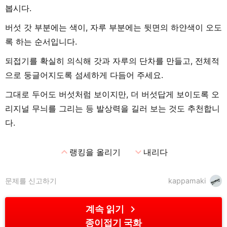
봅시다.
버섯 갓 부분에는 색이, 자루 부분에는 뒷면의 하얀색이 오도
록 하는 순서입니다.
되접기를 확실히 의식해 갓과 자루의 단차를 만들고, 전체적
으로 둥글어지도록 섬세하게 다듬어 주세요.
그대로 두어도 버섯처럼 보이지만, 더 버섯답게 보이도록 오
리지널 무늬를 그리는 등 발상력을 길러 보는 것도 추천합니
다.
expand_less
expand_more
랭킹을 올리기
내리다
문제를 신고하기
kappamaki
chevron_right
계속 읽기
종이접기 국화