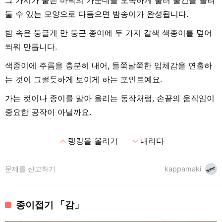
그 가시가 붙은 바닥의 가운데를 오목하게 눌러 물건을 올려
둘 수 있는 모양으로 다듬으면 밤송이가 완성됩니다.
밤 속은 둥글게 만 둥근 종이에 두 가지 갈색 색종이를 덮어
씌워 만듭니다.
색종이에 주름을 충분히 내어, 들쭉날쭉한 입체감을 연출하
는 것이 그럴듯하게 보이게 하는 포인트예요.
가는 컷이나 종이를 말아 올리는 동작처럼, 손끝의 움직임이
중요한 공작이 아닐까요.
expand_less
expand_more
랭킹을 올리기
내리다
문제를 신고하기
kappamaki
종이접기 「감」