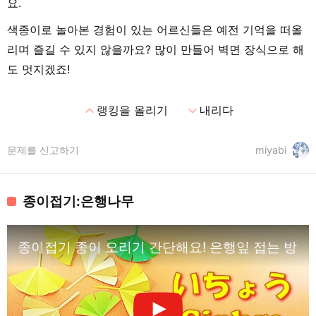
요.
색종이로 놀아본 경험이 있는 어르신들은 예전 기억을 떠올
리며 즐길 수 있지 않을까요? 많이 만들어 벽면 장식으로 해
도 멋지겠죠!
expand_less
expand_more
랭킹을 올리기
내리다
문제를 신고하기
miyabi
종이접기:은행나무
종이접기 종이 오리기 간단해요! 은행잎 접는 방법 /