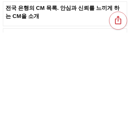
전국 은행의 CM 목록. 안심과 신뢰를 느끼게 하
는 CM을 소개
ios_share
favorite_border
5
P&G의 광고. 세제, 섬유유연제, 탈취제 등의 광고
모음
favorite_border
1
하나사쿠 생명의 CF 요약. 친근한 연출과 캐스팅
이 매력적이다
favorite_border
1
content_copy
JA공제의 CM. 안심과 신뢰를 전하는 CM 모음
favorite_border
favorite_border
2
[다이도 생명의 CM] 인기 CM·역대 커머셜 총정
리 [2026]
favorite_border
2