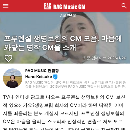
멋진 CM 송
프루덴셜 생명보험의 CM 모음. 마음에
와닿는 명작 CM을 소개
favorite_border
최종 업데이트:
2026/1/20
RAG MUSIC 편집장
Hane Keisuke
beenhere
RAG MUSIC 편집장. JFC 공인 팩트체커. 음악 스튜디오 근무와 웨딩 음
향을 경험했으며, 2016년부터 RAG MUSIC 편집부의 일원으로 활동 중.
초등학교에서는 마칭, 중학교에서는 관악부에서 클라리넷, 고등학교 이
후에는 밴드에서 드럼 등 다양한 악기를 경험. 각종 곡 소개 글을 비롯해,
TV나 인터넷 광고로 나오는 프루덴셜 생명보험의 CM, 보신
각지의 음악 페스티벌 소개 기사와 라이브 리포트 등, 자신의 음악 활동
과 지금까지의 업무로 쌓아 온 경험을 바탕으로 매일 기사를 제작하고 있
적 있으신가요?생명보험 회사의 CM이라 하면 딱딱한 이미
습니다. 음악은 국내외 록은 물론, 최근에는 J-POP도 폭넓게 즐겨 듣습
니다.
지를 떠올리는 분도 계실지 모르지만, 프루덴셜 생명보험의
CM은 마음을 울리는 스토리와 인상적인 연출로 저도 모르
게 빠져들게 되는 것들이 많습니다.이 글에서는 지금까지 방