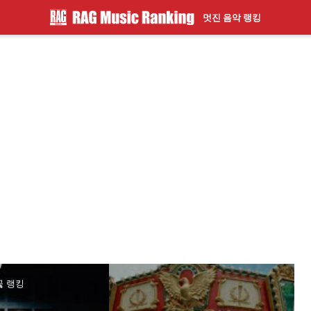
멋진 음악 랭킹
곡 랭킹