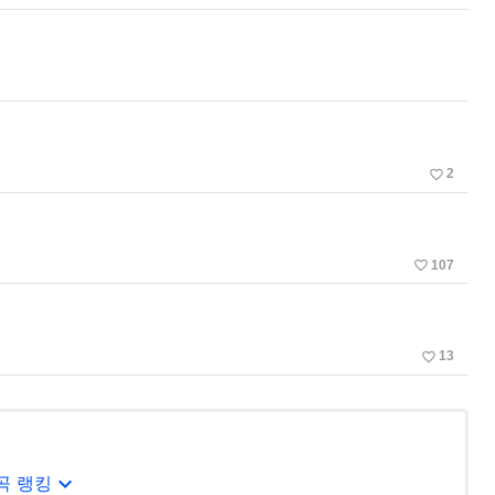
favorite_border
2
favorite_border
107
favorite_border
13
expand_more
곡 랭킹