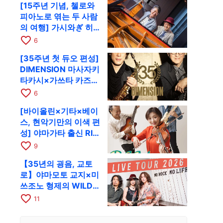
[15주년 기념, 첼로와
피아노로 엮는 두 사람
의 여행] 가시와ぎ 히
로키 & 미쓰다 겐이치
favorite_border
6
가 11월 12일 교토
[35주년 첫 듀오 편성]
RAG로
DIMENSION 마사자키
타카시×가쓰타 카즈키
가 10월 11일 교토
favorite_border
6
RAG로
[바이올린×기타×베이
스, 현악기만의 이색 편
성] 야마가타 출신 RIM
이 첫 전국 투어로 8월
favorite_border
9
17일 RAG에
【35년의 굉음, 교토
로】야마모토 교지×미
쓰조노 형제의 WILD
FLAG가 8월 6일 RAG
favorite_border
11
에서 라이브