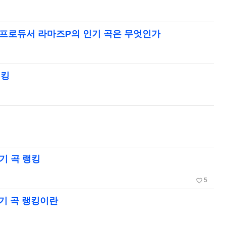
프로듀서 라마즈P의 인기 곡은 무엇인가
랭킹
기 곡 랭킹
favorite_border
5
기 곡 랭킹이란