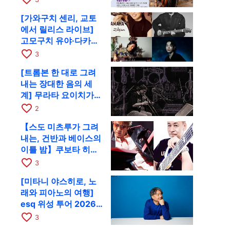
[가와구치 센리, 교토
에서 릴리스 라이브]
고모구치 유야·다카하
시 요시키·도모다 준과
favorite_border
3
함께 9월 28일 RAG로
[트롬본 한 대로 그려
내는 장대한 음의 세
계] 무라타 요이치가
CD 발매 기념 투어로
favorite_border
2
9월 4일 교토에
【스도 미츠루가 그려
내는, 건반과 베이스의
이틀 밤】쿠보타 히로
시, 후지이 소라, 하나
favorite_border
3
다 에미와 교토 RAG에
[미타니 야스히로, 노
서 공동 출연
래와 피아노의 여행]
esq 위성 투어 2026
교토 공연을 10월에 개
favorite_border
3
최