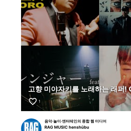
고향 미야자키를 노래하는 래퍼! G
favorite_border
1
음악·놀이·엔터테인의 종합 웹 미디어
RAG MUSIC henshūbu