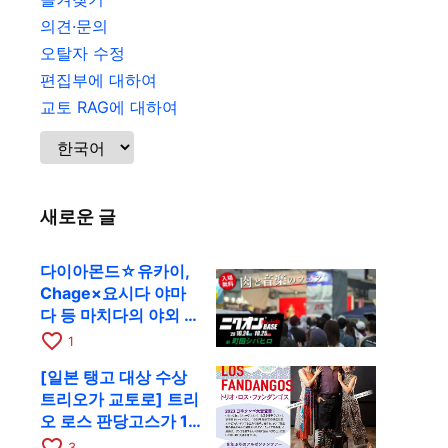
의견·문의
오탈자 수정
편집부에 대하여
교토 RAG에 대하여
새로운 글
다이아몬드☆유카이,
Chage×요시다 야마
다 등 마치다의 야외 페
스티벌에 출연
favorite_border
1
[일본 탱고 대상 수상
트리오가 교토로] 트리
오 로스 판당고스가 10
월 9일 RAG에서 공연
favorite_border
3