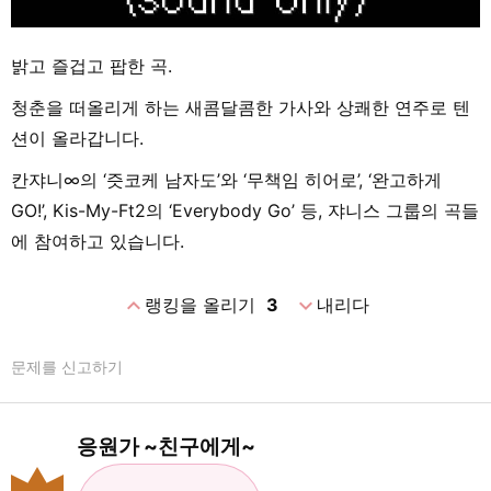
밝고 즐겁고 팝한 곡.
청춘을 떠올리게 하는 새콤달콤한 가사와 상쾌한 연주로 텐
션이 올라갑니다.
칸쟈니∞의 ‘즛코케 남자도’와 ‘무책임 히어로’, ‘완고하게
GO!’, Kis-My-Ft2의 ‘Everybody Go’ 등, 쟈니스 그룹의 곡들
에 참여하고 있습니다.
expand_less
expand_more
랭킹을 올리기
3
내리다
문제를 신고하기
응원가 ~친구에게~