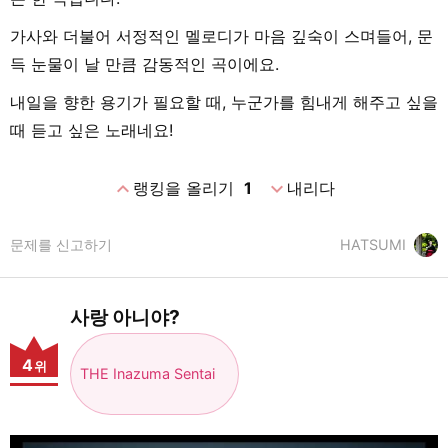
가사와 더불어 서정적인 멜로디가 마음 깊숙이 스며들어, 문
득 눈물이 날 만큼 감동적인 곡이에요.
내일을 향한 용기가 필요할 때, 누군가를 힘내게 해주고 싶을
때 듣고 싶은 노래네요!
expand_less
expand_more
랭킹을 올리기
1
내리다
문제를 신고하기
HATSUMI
사랑 아니야?
4
위
THE Inazuma Sentai