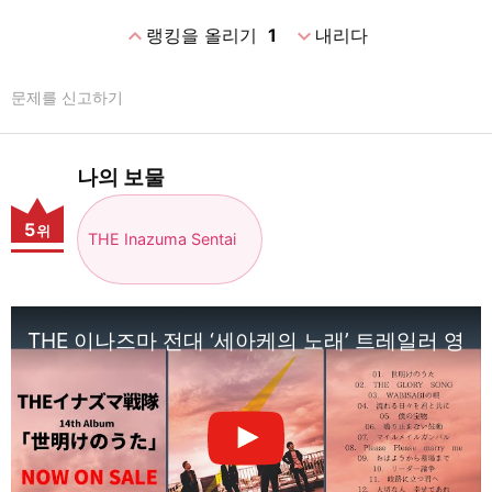
expand_less
expand_more
랭킹을 올리기
1
내리다
문제를 신고하기
나의 보물
5
위
THE Inazuma Sentai
THE 이나즈마 전대 ‘세아케의 노래’ 트레일러 영상