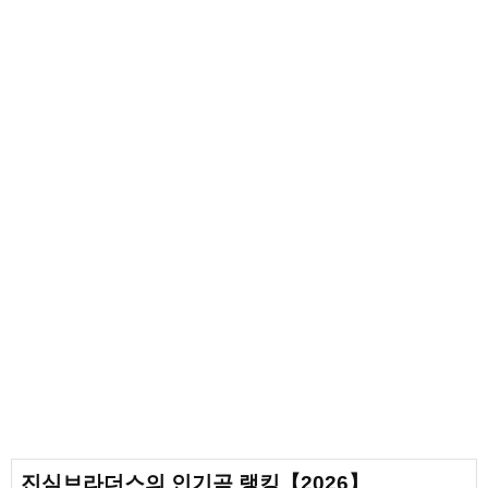
진심브라더스의 인기곡 랭킹【2026】