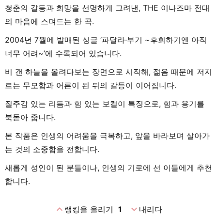
청춘의 갈등과 희망을 선명하게 그려낸, THE 이나즈마 전대
의 마음에 스며드는 한 곡.
2004년 7월에 발매된 싱글 ‘파달라·부기 ~후회하기엔 아직
너무 어려~’에 수록되어 있습니다.
비 갠 하늘을 올려다보는 장면으로 시작해, 젊음 때문에 저지
르는 무모함과 어른이 된 뒤의 갈등이 이어집니다.
질주감 있는 리듬과 힘 있는 보컬이 특징으로, 힘과 용기를
북돋아 줍니다.
본 작품은 인생의 어려움을 극복하고, 앞을 바라보며 살아가
는 것의 소중함을 전합니다.
새롭게 성인이 된 분들이나, 인생의 기로에 선 이들에게 추천
합니다.
expand_less
expand_more
랭킹을 올리기
1
내리다