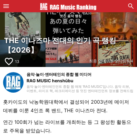
멋진 음악 랭킹
THE 이나즈마 전대의 인기 곡 랭킹
【2026】
favorite_border
최종 업데이트:
2026/8/4
13
음악·놀이·엔터테인의 종합 웹 미디어
RAG MUSIC henshūbu
음악·놀이·엔터테인먼트 종합 웹 매체 ‘RAG MUSIC’입니다. 음악 리뷰,
이벤트, 라이프 핵, 레크리에이션 등 멋진 엔터테인먼트 정보를 전해드립
니다.
홋카이도의 낙농학원대학에서 결성되어 2003년에 메이저
데뷔를 이룬 4인조 록 밴드, THE 이나즈마 전대.
연간 100회가 넘는 라이브를 개최하는 등 그 왕성한 활동으
로 주목을 받았습니다.