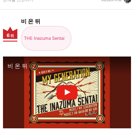
비 온 뒤
6
위
THE Inazuma Sentai
비 온 뒤