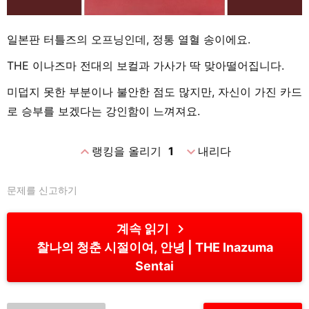
일본판 터틀즈의 오프닝인데, 정통 열혈 송이에요.
THE 이나즈마 전대의 보컬과 가사가 딱 맞아떨어집니다.
미덥지 못한 부분이나 불안한 점도 많지만, 자신이 가진 카드
로 승부를 보겠다는 강인함이 느껴져요.
expand_less
expand_more
랭킹을 올리기
1
내리다
문제를 신고하기
chevron_right
계속 읽기
찰나의 청춘 시절이여, 안녕
THE Inazuma
Sentai