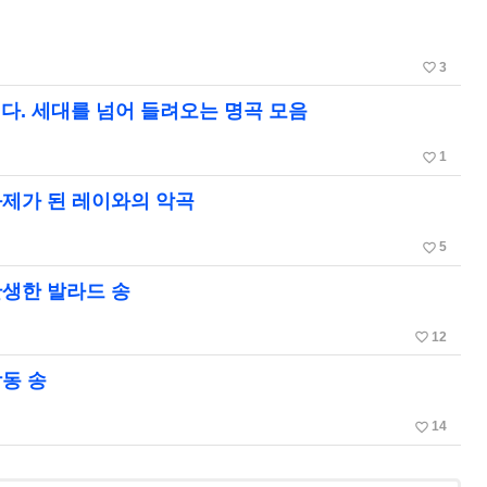
favorite_border
3
다. 세대를 넘어 들려오는 명곡 모음
favorite_border
1
화제가 된 레이와의 악곡
favorite_border
5
탄생한 발라드 송
favorite_border
12
동 송
favorite_border
14