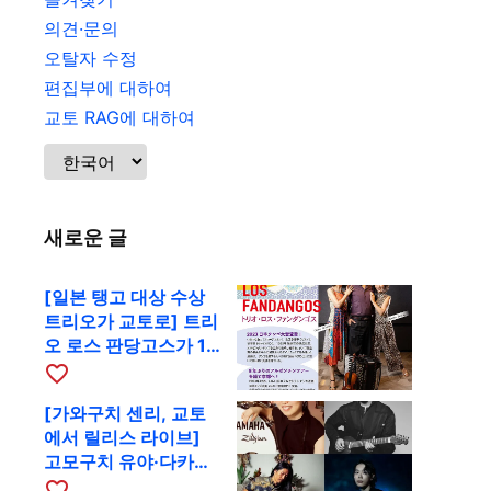
의견·문의
오탈자 수정
편집부에 대하여
교토 RAG에 대하여
새로운 글
[일본 탱고 대상 수상
트리오가 교토로] 트리
오 로스 판당고스가 10
월 9일 RAG에서 공연
favorite_border
[가와구치 센리, 교토
에서 릴리스 라이브]
고모구치 유야·다카하
시 요시키·도모다 준과
favorite_border