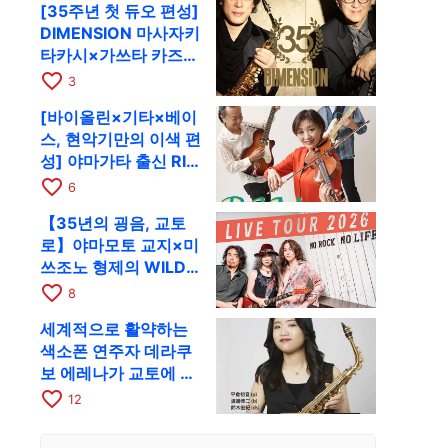
[35주년 첫 듀오 편성]
RAG로
DIMENSION 마사자키
타카시×가쓰타 카즈키
가 10월 11일 교토
favorite_border
3
RAG로
[바이올린×기타×베이
스, 현악기만의 이색 편
성] 야마가타 출신 RIM
이 첫 전국 투어로 8월
favorite_border
6
17일 RAG에
【35년의 굉음, 교토
로】야마모토 교지×미
쓰조노 형제의 WILD
FLAG가 8월 6일 RAG
favorite_border
8
에서 라이브
세계적으로 활약하는
색소폰 연주자 데라쿠
보 에레나가 교토에 온
다! 콰르텟 투어 교토
favorite_border
12
공연을 10월 28일에
개최