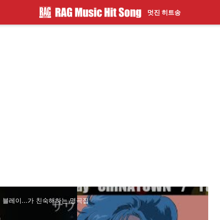
멋진 히트송
 블레이...가 친숙해하는 명곡집