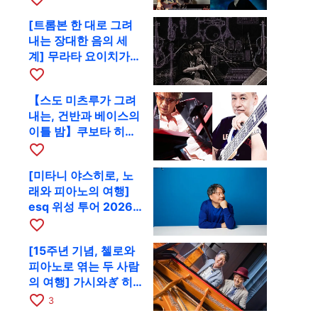
함께 9월 28일 RAG로
[트롬본 한 대로 그려
내는 장대한 음의 세
계] 무라타 요이치가
CD 발매 기념 투어로
favorite_border
9월 4일 교토에
【스도 미츠루가 그려
내는, 건반과 베이스의
이틀 밤】쿠보타 히로
시, 후지이 소라, 하나
favorite_border
다 에미와 교토 RAG에
[미타니 야스히로, 노
서 공동 출연
래와 피아노의 여행]
esq 위성 투어 2026
교토 공연을 10월에 개
favorite_border
최
[15주년 기념, 첼로와
피아노로 엮는 두 사람
의 여행] 가시와ぎ 히
로키 & 미쓰다 겐이치
favorite_border
3
가 11월 12일 교토