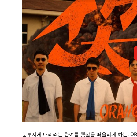
눈부시게 내리쬐는 한여름 햇살을 떠올리게 하는, OR