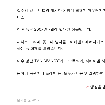
질주감 있는 비트와 캐치한 외침이 겹겹이 어우러지며
이죠.
이 작품은 2007년 7월에 발매된 싱글입니다.
대히트 드라마 ‘꽃보다 남자들 ~이케멘♂ 패러다이스~
하는 등 화제를 모았습니다.
이후 명반 ‘PANICFANCY’에도 수록되어, 리바이
동아리 응원이나 노래방 등, 모두가 마음껏 열광하며
expand_less
랭킹을 
문제를 신고하기