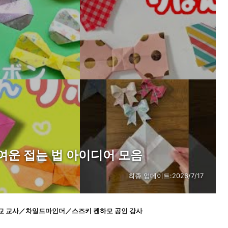
여운 접는 법 아이디어 모음
최종 업데이트:
2026/7/17
학교 교사／차일드마인더／스즈키 켄하모 공인 강사