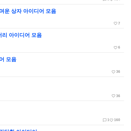
여운 상자 아이디어 모음
favorite_border
7
서리 아이디어 모음
favorite_border
6
어 모음
favorite_border
36
favorite_border
36
chat_bubble_outline
favorite_border
1
160