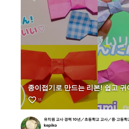
종이접기로 만드는 리본! 쉽고 귀
favorite_border
11
유치원 교사 경력 10년／초등학교 교사／중·고등
kepiko