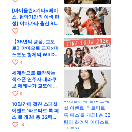
RAG로
[바이올린×기타×베이
스, 현악기만의 이색 편
성] 야마가타 출신 RIM
이 첫 전국 투어로 8월
favorite_border
3
17일 RAG에
【35년의 굉음, 교토
로】야마모토 교지×미
쓰조노 형제의 WILD
FLAG가 8월 6일 RAG
favorite_border
4
에서 라이브
세계적으로 활약하는
색소폰 연주자 데라쿠
보 에레나가 교토에 온
다! 콰르텟 투어 교토
favorite_border
9
공연을 10월 28일에
10일간에 걸친 스페셜
개최
이벤트 ‘타르타르 록 페
스’를 개최! 총 32팀의
화려한 아티스트가 등
favorite_border
14
장