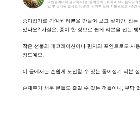
국립음악대학 음악학부(현: 음악문화교육학과 유아음악교육전공
업 후 유치원 교사로 10년간, 방과후 보육 지도원으로 7년간
와 전승 놀이, 레크리에이션 등을 전하는 활동도 하며 많은 아
거운 어른들과의 만남을 거치며 전달하는 것의 즐거움을 경험
음악과 아이들과 관련된 분야를 중심으로 실천에 도움이 되는 정
종이접기로 귀여운 리본을 만들어 보고 싶지만, 접는
도어, 책, 공작, 크래프트. 특기는 팽이 기술.
있나요? 사실은, 종이 한 장으로 쉽게 리본을 접는 방
작은 선물의 데코레이션이나 편지의 포인트로도 사용
정도예요.
이 글에서는 손쉽게 도전할 수 있는 종이접기 리본 
손재주가 서툰 분들도 즐길 수 있는 것들이니, 부담 