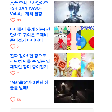
六合 주최 「차안야주
-SHIGAN YASO-
Vol.4」 개최 결정
favorite_border
60
아이들이 웃게 되는! 간
단하고 귀여운 도깨비
종이접기 아이디어
favorite_border
2
진짜 같아! 한 장으로
간단히 만들 수 있는 입
체적인 장미 종이접기
favorite_border
2
"Manjiro"가 3번째 싱
글을 발매!
favorite_border
58