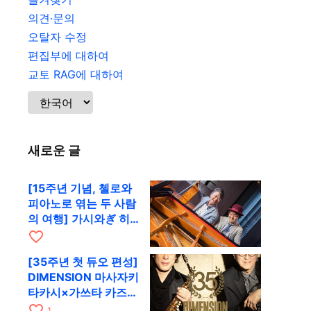
의견·문의
오탈자 수정
편집부에 대하여
교토 RAG에 대하여
새로운 글
[15주년 기념, 첼로와
피아노로 엮는 두 사람
의 여행] 가시와ぎ 히
로키 & 미쓰다 겐이치
favorite_border
가 11월 12일 교토
[35주년 첫 듀오 편성]
RAG로
DIMENSION 마사자키
타카시×가쓰타 카즈키
가 10월 11일 교토
favorite_border
1