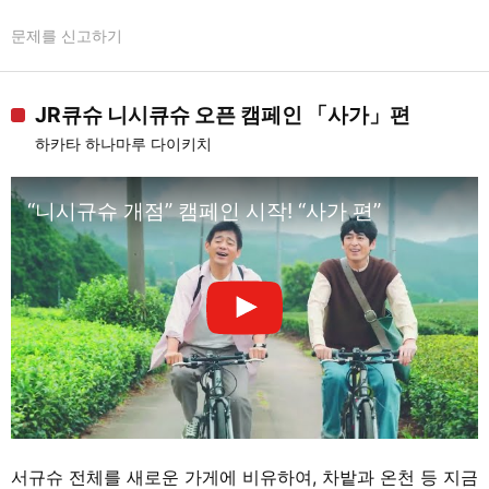
문제를 신고하기
JR큐슈 니시큐슈 오픈 캠페인 「사가」편
하카타 하나마루 다이키치
“니시규슈 개점” 캠페인 시작! “사가 편”
서규슈 전체를 새로운 가게에 비유하여, 차밭과 온천 등 지금