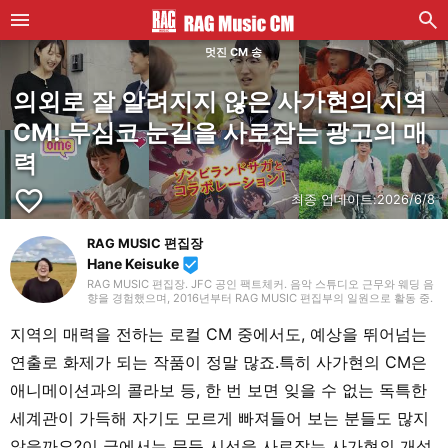
멋진 CM 송
의외로 잘 알려지지 않은 사가현의 지역
CM! 무심코 눈길을 사로잡는 광고의 매
력
favorite_border
최종 업데이트:
2026/6/8
RAG MUSIC 편집장
Hane Keisuke
beenhere
RAG MUSIC 편집장. JFC 공인 팩트체커. 음악 스튜디오 근무와 웨딩 음
향을 경험했으며, 2016년부터 RAG MUSIC 편집부의 일원으로 활동 중.
초등학교에서는 마칭, 중학교에서는 관악부에서 클라리넷, 고등학교 이
후에는 밴드에서 드럼 등 다양한 악기를 경험. 각종 곡 소개 글을 비롯해,
지역의 매력을 전하는 로컬 CM 중에서도, 예상을 뛰어넘는
각지의 음악 페스티벌 소개 기사와 라이브 리포트 등, 자신의 음악 활동
과 지금까지의 업무로 쌓아 온 경험을 바탕으로 매일 기사를 제작하고 있
연출로 화제가 되는 작품이 정말 많죠.특히 사가현의 CM은
습니다. 음악은 국내외 록은 물론, 최근에는 J-POP도 폭넓게 즐겨 듣습
니다.
애니메이션과의 콜라보 등, 한 번 보면 잊을 수 없는 독특한
세계관이 가득해 자기도 모르게 빠져들어 보는 분들도 많지
않을까요?이 글에서는 문득 시선을 사로잡는 사가현의 개성