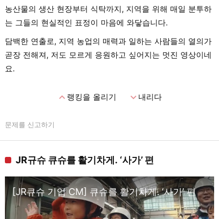
농산물의 생산 현장부터 식탁까지, 지역을 위해 매일 분투하
는 그들의 현실적인 표정이 마음에 와닿습니다.
담백한 연출로, 지역 농업의 매력과 일하는 사람들의 열의가
곧장 전해져, 저도 모르게 응원하고 싶어지는 멋진 영상이네
요.
expand_less
expand_more
랭킹을 올리기
내리다
문제를 신고하기
JR규슈 큐슈를 활기차게. ‘사가’ 편
[JR큐슈 기업 CM] 큐슈를 활기차게. ‘사가’ 편