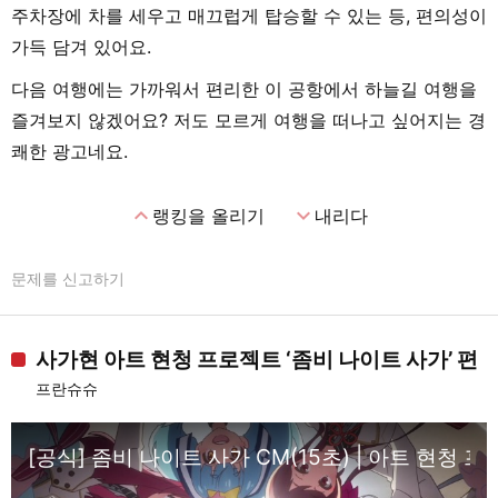
주차장에 차를 세우고 매끄럽게 탑승할 수 있는 등, 편의성이
가득 담겨 있어요.
다음 여행에는 가까워서 편리한 이 공항에서 하늘길 여행을
즐겨보지 않겠어요? 저도 모르게 여행을 떠나고 싶어지는 경
쾌한 광고네요.
expand_less
expand_more
랭킹을 올리기
내리다
문제를 신고하기
사가현 아트 현청 프로젝트 ‘좀비 나이트 사가’ 편
프란슈슈
[공식] 좀비 나이트 사가 CM(15초) | 아트 현청 