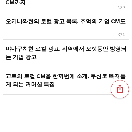
CM까지
favorite_border
3
오키나와현의 로컬 광고 목록. 추억의 기업 CM도
favorite_border
1
야마구치현 로컬 광고. 지역에서 오랫동안 방영되
는 기업 광고
교토의 로컬 CM을 한꺼번에 소개. 무심코 빠져들
게 되는 커머셜 특집
ios_share
스기사키 하나 씨가 출연한 CM. 최신 CM부터 과
거 출연 CM까지 한꺼번에 소개
favorite_border
6
홋카이도에서 방송되는 로컬 광고