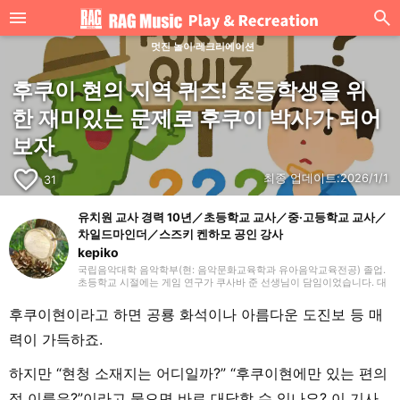
멋진 놀이·레크리에이션
후쿠이 현의 지역 퀴즈! 초등학생을 위
한 재미있는 문제로 후쿠이 박사가 되어
보자
favorite_border
최종 업데이트:
2026/1/1
31
유치원 교사 경력 10년／초등학교 교사／중·고등학교 교사／
차일드마인더／스즈키 켄하모 공인 강사
kepiko
국립음악대학 음악학부(현: 음악문화교육학과 유아음악교육전공) 졸업.
초등학교 시절에는 게임 연구가 쿠사바 준 선생님이 담임이었습니다. 대
학 졸업 후 유치원 교사로 10년간, 방과후 보육 지도원으로 7년간 근무한
뒤, 싱가포르의 국제학교에서 음악 교사로 부임. 음악 교육뿐만 아니라
후쿠이현이라고 하면 공룡 화석이나 아름다운 도진보 등 매
일본 문화와 전승 놀이, 레크리에이션 등을 전하는 활동도 하며 많은 아
이들과 교류해 왔습니다. 그 후 쇼가쿠칸에서 프리랜서 라이터, 기획, 편
력이 가득하죠.
집 일을 통해 즐거운 어른들과의 만남을 거치며 전달하는 것의 즐거움을
경험. 교육 현장에서 키운 시각과 편집자로서의 경험을 살려, 인풋과 아
웃풋을 소중히 하며 음악과 아이들과 관련된 분야를 중심으로 실천에 도
하지만 “현청 소재지는 어디일까?” “후쿠이현에만 있는 편의
움이 되는 정보를 전해드립니다. 취미는 악기, 노래, 수공예, 장난감, 그림
그리기, 전승 놀이, 아웃도어, 책, 공작, 크래프트. 특기는 팽이 기술.
점 이름은?”이라고 물으면 바로 대답할 수 있나요? 이 기사