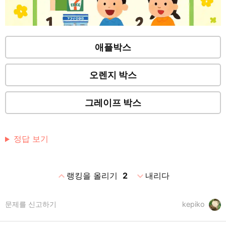
애플박스
오렌지 박스
그레이프 박스
정답 보기
expand_less
expand_more
랭킹을 올리기
2
내리다
문제를 신고하기
kepiko