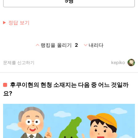
5명
정답 보기
expand_less
expand_more
랭킹을 올리기
2
내리다
문제를 신고하기
kepiko
후쿠이현의 현청 소재지는 다음 중 어느 것일까
요?