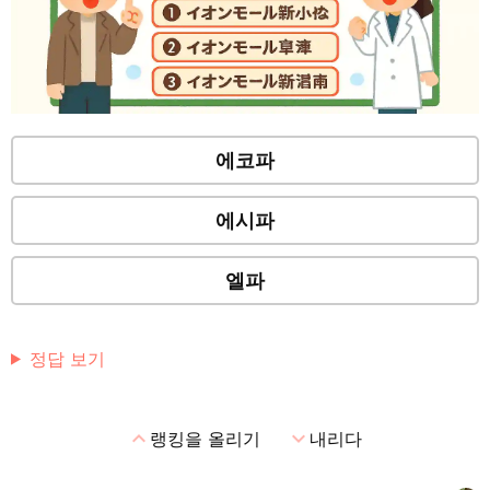
에코파
에시파
엘파
정답 보기
expand_less
expand_more
랭킹을 올리기
내리다