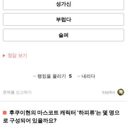
성가신
부럽다
슬퍼
정답 보기
expand_less
expand_more
랭킹을 올리기
5
내리다
문제를 신고하기
kepiko
후쿠이현의 마스코트 캐릭터 ‘하피류’는 몇 명으
로 구성되어 있을까요?