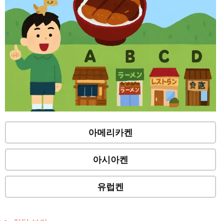
아메리카켄
아시아켄
유럽켄