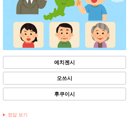
에치젠시
오쓰시
후쿠이시
정답 보기