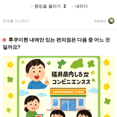
expand_less
expand_more
랭킹을 올리기
2
내리다
문제를 신고하기
kepiko
후쿠이현 내에만 있는 편의점은 다음 중 어느 것
일까요?