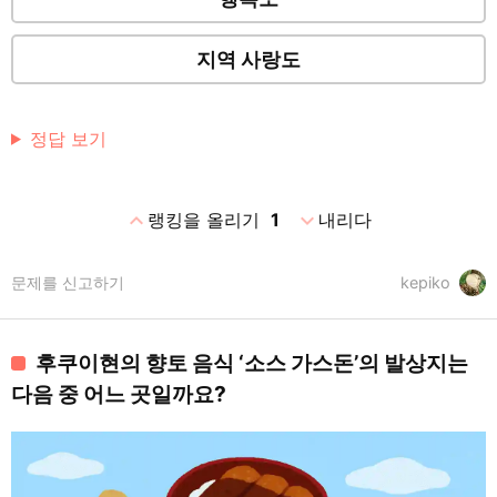
지역 사랑도
정답 보기
expand_less
expand_more
랭킹을 올리기
1
내리다
문제를 신고하기
kepiko
후쿠이현의 향토 음식 ‘소스 가스돈’의 발상지는
다음 중 어느 곳일까요?