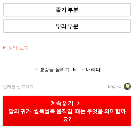
줄기 부분
뿌리 부분
정답 보기
expand_less
expand_more
랭킹을 올리기
5
내리다
문제를 신고하기
kepiko
chevron_right
계속 읽기
말의 귀가 ‘씰룩씰룩 움직일’ 때는 무엇을 의미할까
요?