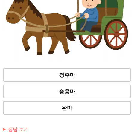
경주마
승용마
완마
정답 보기