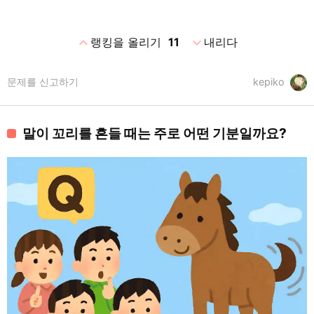
expand_less
expand_more
랭킹을 올리기
11
내리다
문제를 신고하기
kepiko
말이 꼬리를 흔들 때는 주로 어떤 기분일까요?