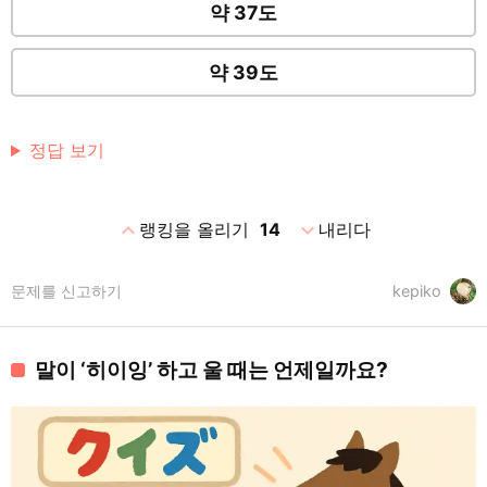
약 37도
약 39도
정답 보기
expand_less
expand_more
랭킹을 올리기
14
내리다
문제를 신고하기
kepiko
말이 ‘히이잉’ 하고 울 때는 언제일까요?