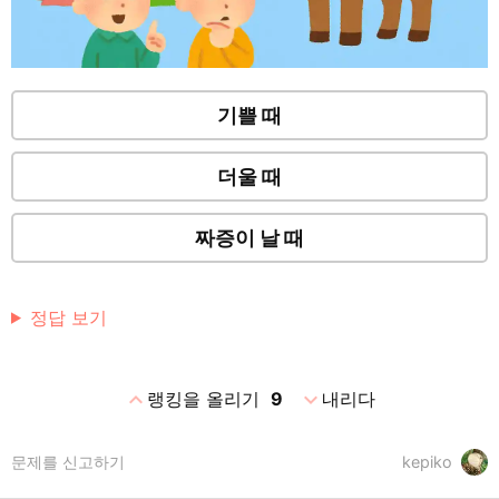
기쁠 때
더울 때
짜증이 날 때
정답 보기
expand_less
expand_more
랭킹을 올리기
9
내리다
문제를 신고하기
kepiko