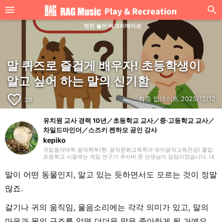
멋진 놀이·레크리에이션
말 퀴즈로 즐겁게 배우자! 초등학생이
알고 싶어 하는 말의 신기함
favorite_border
최종 업데이트:
2025/12/12
38
유치원 교사 경력 10년／초등학교 교사／중·고등학교 교사／
차일드마인더／스즈키 켄하모 공인 강사
kepiko
국립음악대학 음악학부(현: 음악문화교육학과 유아음악교육전공) 졸업.
초등학교 시절에는 게임 연구가 쿠사바 준 선생님이 담임이었습니다. 대
학 졸업 후 유치원 교사로 10년간, 방과후 보육 지도원으로 7년간 근무한
뒤, 싱가포르의 국제학교에서 음악 교사로 부임. 음악 교육뿐만 아니라
말이 어떤 동물인지, 알고 있는 듯하면서도 모르는 것이 정말
일본 문화와 전승 놀이, 레크리에이션 등을 전하는 활동도 하며 많은 아
이들과 교류해 왔습니다. 그 후 쇼가쿠칸에서 프리랜서 라이터, 기획, 편
많죠.
집 일을 통해 즐거운 어른들과의 만남을 거치며 전달하는 것의 즐거움을
경험. 교육 현장에서 키운 시각과 편집자로서의 경험을 살려, 인풋과 아
웃풋을 소중히 하며 음악과 아이들과 관련된 분야를 중심으로 실천에 도
갈기나 귀의 움직임, 울음소리에는 각각 의미가 있고, 말의
움이 되는 정보를 전해드립니다. 취미는 악기, 노래, 수공예, 장난감, 그림
그리기, 전승 놀이, 아웃도어, 책, 공작, 크래프트. 특기는 팽이 기술.
마음과 몸의 구조를 알면 더더욱 말을 좋아하게 될 거예요.