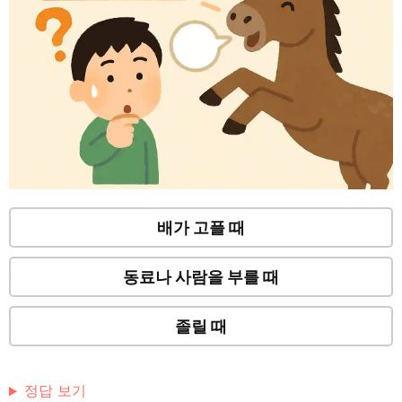
배가 고플 때
동료나 사람을 부를 때
졸릴 때
정답 보기