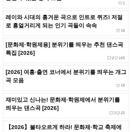
favorite_border
1
레이와 시대의 흥겨운 곡으로 인트로 퀴즈! 저절
로 흥얼거리게 되는 인기 곡들이 속속
favorite_border
18
[문화제·학원제용] 분위기를 띄우는 추천 댄스곡
특집 [2026]
chat_bubble_outline
favorite_border
2
165
[2026] 여흥·출연 코너에서 분위기를 띄우는 개그
곡 모음
favorite_border
19
재미있고 신나는! 문화제·학원제에서 분위기를
띄우는 댄스곡 [2026]
chat_bubble_outline
favorite_border
1
22
【2026】불타오르게 하라! 문화제·학교 축제에