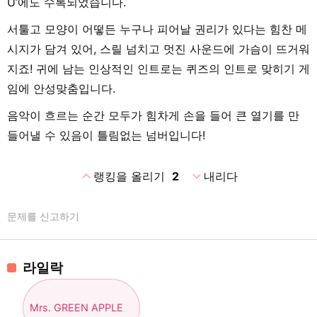
U’에도 수록되었습니다.
서툴고 모양이 어떻든 누구나 피어날 권리가 있다는 힘찬 메
시지가 담겨 있어, 스릴 넘치고 멋진 사운드에 가슴이 뜨거워
지죠! 귀에 남는 인상적인 인트로는 퀴즈의 인트로 맞히기 게
임에 안성맞춤입니다.
음악이 흐르는 순간 모두가 힘차게 손을 들어 큰 열기를 만
들어낼 수 있음이 틀림없는 넘버입니다!
expand_less
expand_more
랭킹을 올리기
2
내리다
문제를 신고하기
라일락
Mrs. GREEN APPLE