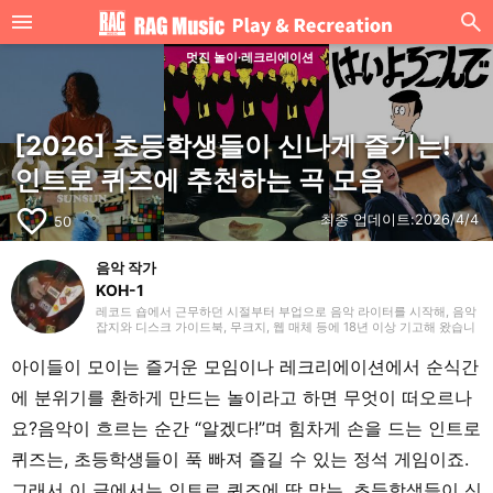
멋진 놀이·레크리에이션
[2026] 초등학생들이 신나게 즐기는!
인트로 퀴즈에 추천하는 곡 모음
favorite_border
최종 업데이트:
2026/4/4
50
음악 작가
KOH-1
레코드 숍에서 근무하던 시절부터 부업으로 음악 라이터를 시작해, 음악
잡지와 디스크 가이드북, 무크지, 웹 매체 등에 18년 이상 기고해 왔습니
다. 라이터로서는 주로 서양 음악을 다루지만, 음악 리스너로서는 35년
넘게 ‘좋아하는 것을 좋아한다’를 모토로 호기심을 잃지 않으려 항상 마음
아이들이 모이는 즐거운 모임이나 레크리에이션에서 순식간
쓰고 있습니다. 밴드 활동 경력이 있으며, 작사·작곡을 맡는 베이시스트
의 포지션이었습니다. 연주 경험이 있는 악기는 베이스, 기타, 피아노입
에 분위기를 환하게 만드는 놀이라고 하면 무엇이 떠오르나
니다. 40대 중반부터 영어 공부를 시작해 현재도 계속하고 있습니다.
요?음악이 흐르는 순간 “알겠다!”며 힘차게 손을 드는 인트로
퀴즈는, 초등학생들이 푹 빠져 즐길 수 있는 정석 게임이죠.
그래서 이 글에서는 인트로 퀴즈에 딱 맞는, 초등학생들이 신