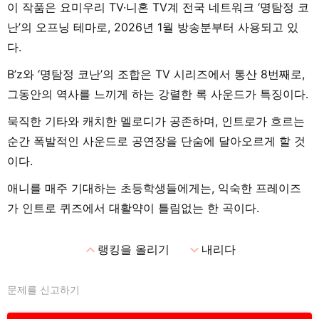
이 작품은 요미우리 TV·니혼 TV계 전국 네트워크 ‘명탐정 코
난’의 오프닝 테마로, 2026년 1월 방송분부터 사용되고 있
다.
B’z와 ‘명탐정 코난’의 조합은 TV 시리즈에서 통산 8번째로,
그동안의 역사를 느끼게 하는 강렬한 록 사운드가 특징이다.
묵직한 기타와 캐치한 멜로디가 공존하며, 인트로가 흐르는
순간 폭발적인 사운드로 공연장을 단숨에 달아오르게 할 것
이다.
애니를 매주 기대하는 초등학생들에게는, 익숙한 프레이즈
가 인트로 퀴즈에서 대활약이 틀림없는 한 곡이다.
expand_less
expand_more
랭킹을 올리기
내리다
문제를 신고하기