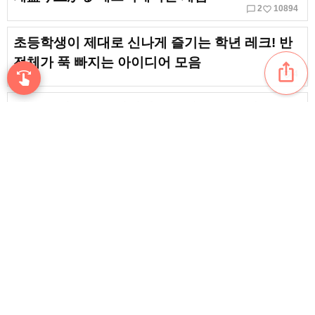
chat_bubble_outline
favorite_border
2
10894
초등학생이 제대로 신나게 즐기는 학년 레크! 반
전체가 푹 빠지는 아이디어 모음
ios_share
favorite_border
swipe
4
손끝으로 음악을 탐색
인트로 퀴즈로 뜨거워지는 보카로 곡 특집! 모두
가 열광하는 신곡들 총집합
favorite_border
4
[2026] 2차 모임에서 분위기를 띄우는 개그송. 화
제의 인기곡·철판의 정석곡
favorite_border
1
content_copy
[2026] 송년회나 신년회에서 불러보고 싶은 팝송.
분위기 띄우는 최신곡·오랜 명곡
play_arrow
【2026】2차 모임이나 여흥·출거리로 추천! 서양