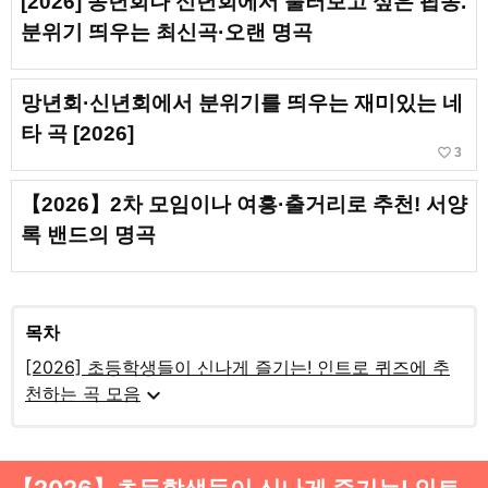
[2026] 송년회나 신년회에서 불러보고 싶은 팝송.
분위기 띄우는 최신곡·오랜 명곡
망년회·신년회에서 분위기를 띄우는 재미있는 네
타 곡 [2026]
favorite_border
3
【2026】2차 모임이나 여흥·출거리로 추천! 서양
록 밴드의 명곡
목차
[2026] 초등학생들이 신나게 즐기는! 인트로 퀴즈에 추
expand_more
천하는 곡 모음