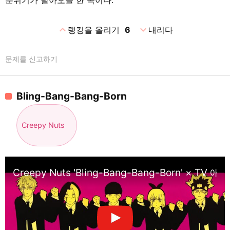
expand_less
expand_more
랭킹을 올리기
6
내리다
문제를 신고하기
Bling-Bang-Bang-Born
Creepy Nuts
Creepy Nuts 'Bling-Bang-Bang-Born' 