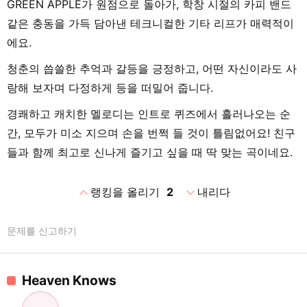
GREEN APPLE가 원점으로 돌아가, 학창 시절의 카피 밴드
같은 충동을 가득 담아낸 테크니컬한 기타 리프가 매력적이
에요.
청춘의 씁쓸한 추억과 갈등을 긍정하고, 어떤 자신이라도 사
랑해 보자며 다정하게 등을 떠밀어 줍니다.
경쾌하고 캐치한 멜로디는 인트로 퀴즈에서 흘러나오는 순
간, 모두가 미소 지으며 손을 번쩍 들 것이 틀림없어요! 친구
들과 함께 최고로 신나게 즐기고 싶을 때 딱 맞는 곡이네요.
expand_less
expand_more
랭킹을 올리기
2
내리다
문제를 신고하기
Heaven Knows