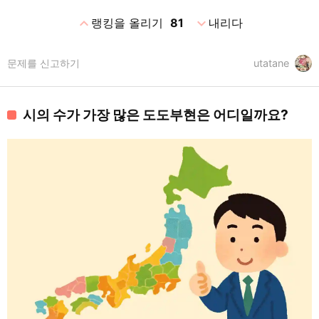
expand_less
expand_more
랭킹을 올리기
81
내리다
문제를 신고하기
utatane
시의 수가 가장 많은 도도부현은 어디일까요?