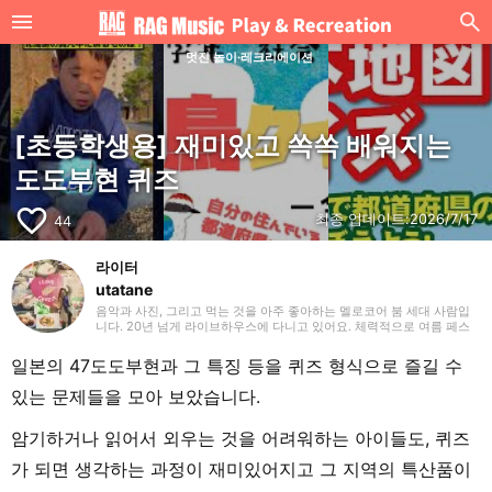
멋진 놀이·레크리에이션
[초등학생용] 재미있고 쏙쏙 배워지는
도도부현 퀴즈
favorite_border
최종 업데이트:
2026/7/17
44
라이터
utatane
음악과 사진, 그리고 먹는 것을 아주 좋아하는 멜로코어 붐 세대 사람입
니다. 20년 넘게 라이브하우스에 다니고 있어요. 체력적으로 여름 페스
티벌이 슬슬 힘들 나이대입니다. 가끔 공연 촬영과 MV용 영상도 찍어 보
곤 합니다. 영어가 능숙하지 않아서 직설적으로 와 닿는 일본 록을 자주
일본의 47도도부현과 그 특징 등을 퀴즈 형식으로 즐길 수
듣지만, 추천을 받으면 국외/국내 가리지 않고 얕고 넓게 뭐든지 들어요.
음악을 들으면서 요리하는 것을 좋아하고, 꽤 괜찮은 스트레스 해소가 되
있는 문제들을 모아 보았습니다.
기도 합니다.
암기하거나 읽어서 외우는 것을 어려워하는 아이들도, 퀴즈
가 되면 생각하는 과정이 재미있어지고 그 지역의 특산품이