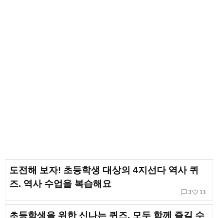
도전해 보자! 초등학생 대상의 4지선다 역사 퀴
즈. 역사 수업을 복습해요
chat_bubble_outline
favorite_border
3
11
초등학생을 위한 신나는 퀴즈. 모두 함께 즐길 수