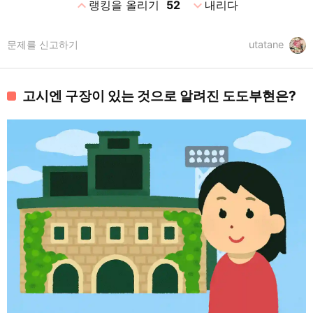
expand_less
expand_more
랭킹을 올리기
52
내리다
문제를 신고하기
utatane
고시엔 구장이 있는 것으로 알려진 도도부현은?