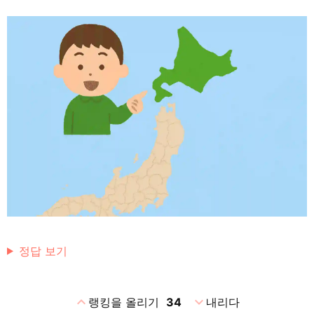
정답 보기
expand_less
expand_more
랭킹을 올리기
34
내리다