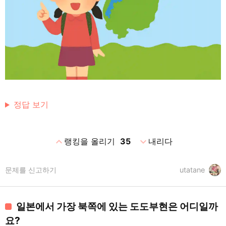
정답 보기
expand_less
expand_more
랭킹을 올리기
35
내리다
문제를 신고하기
utatane
일본에서 가장 북쪽에 있는 도도부현은 어디일까
요?