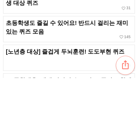
생 대상 퀴즈
favorite_border
31
초등학생도 즐길 수 있어요! 반드시 걸리는 재미
있는 퀴즈 모음
favorite_border
145
[노년층 대상] 즐겁게 두뇌훈련! 도도부현 퀴즈
ios_share
favorite_border
9
[초등학생용] 세계 나라의 수도 퀴즈. 국기도 함께
외워요!
favorite_border
30
[초등학생 대상] 퀴즈를 풀며 SDGs를 배워요!
favorite_border
12
content_copy
저학년에 추천! 즐기면서 배울 수 있는 초등학생