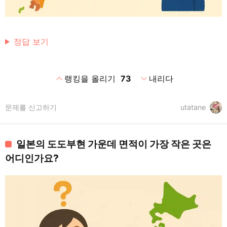
정답 보기
expand_less
expand_more
랭킹을 올리기
73
내리다
문제를 신고하기
utatane
일본의 도도부현 가운데 면적이 가장 작은 곳은
어디인가요?