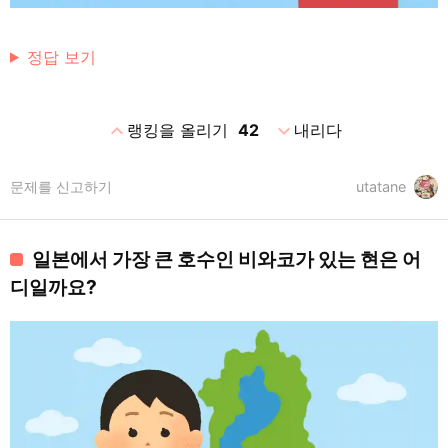
정답 보기
expand_less
expand_more
랭킹을 올리기
42
내리다
문제를 신고하기
utatane
일본에서 가장 큰 호수인 비와코가 있는 현은 어
디일까요?