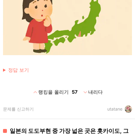
정답 보기
expand_less
expand_more
랭킹을 올리기
57
내리다
문제를 신고하기
utatane
일본의 도도부현 중 가장 넓은 곳은 홋카이도, 그