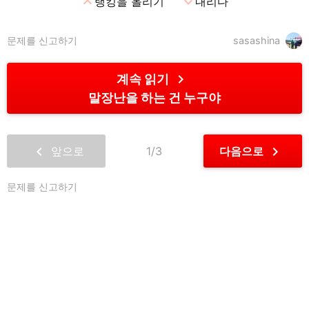
expand_less
expand_more
랭킹을 올리기
내리다
문제를 신고하기
sasashina
chevron_right
계속 읽기
말장난을 하는 건 누구야
chevron_left
chevron_right
앞으로
1/3
다음으로
문제를 신고하기