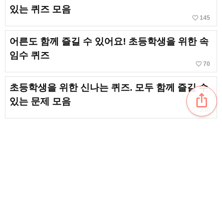
있는 퀴즈 모음
favorite_border
145
어른도 함께 즐길 수 있어요! 초등학생을 위한 속
임수 퀴즈
favorite_border
70
초등학생을 위한 신나는 퀴즈. 모두 함께 즐길 수
ios_share
있는 문제 모음
favorite_border
230
혼자서도, 여럿이서도 대박으로 신나게! 일학년
도 할 수 있는 놀이 아이디어 모음
favorite_border
4034
초등학교에서 즐길 수 있어요! 재미있는 속임수
수수께끼
favorite_border
54
content_copy