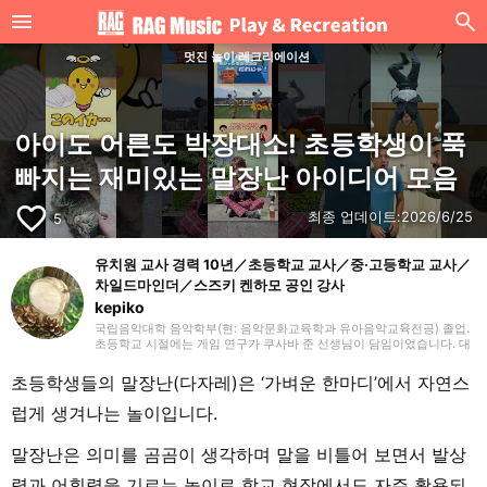
멋진 놀이·레크리에이션
아이도 어른도 박장대소! 초등학생이 푹
빠지는 재미있는 말장난 아이디어 모음
favorite_border
최종 업데이트:
2026/6/25
5
유치원 교사 경력 10년／초등학교 교사／중·고등학교 교사／
차일드마인더／스즈키 켄하모 공인 강사
kepiko
국립음악대학 음악학부(현: 음악문화교육학과 유아음악교육전공) 졸업.
초등학교 시절에는 게임 연구가 쿠사바 준 선생님이 담임이었습니다. 대
학 졸업 후 유치원 교사로 10년간, 방과후 보육 지도원으로 7년간 근무한
뒤, 싱가포르의 국제학교에서 음악 교사로 부임. 음악 교육뿐만 아니라
초등학생들의 말장난(다자레)은 ‘가벼운 한마디’에서 자연스
일본 문화와 전승 놀이, 레크리에이션 등을 전하는 활동도 하며 많은 아
이들과 교류해 왔습니다. 그 후 쇼가쿠칸에서 프리랜서 라이터, 기획, 편
럽게 생겨나는 놀이입니다.
집 일을 통해 즐거운 어른들과의 만남을 거치며 전달하는 것의 즐거움을
경험. 교육 현장에서 키운 시각과 편집자로서의 경험을 살려, 인풋과 아
웃풋을 소중히 하며 음악과 아이들과 관련된 분야를 중심으로 실천에 도
말장난은 의미를 곰곰이 생각하며 말을 비틀어 보면서 발상
움이 되는 정보를 전해드립니다. 취미는 악기, 노래, 수공예, 장난감, 그림
그리기, 전승 놀이, 아웃도어, 책, 공작, 크래프트. 특기는 팽이 기술.
력과 어휘력을 기르는 놀이로 학교 현장에서도 자주 활용되