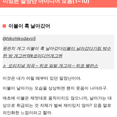
미있는 말장난 아이디어 모음(1~10)
이불이 훅 날아갔어
@hikohikodayo5
원펀치 개그 이불이 훅 날아갔다
이불이 날아갔다
기립 박수
한 방 개그
번역
#코미디언
개그맨
♬ 오리지널 악곡 – 히코 일발 개그야 – 히코 밸런스
이것은 내가 어릴 때부터 있던 말장난이야.
이불이 날아가는 모습을 상상하면 왠지 웃음이 나더라구.
애초에 이불은 제멋대로 움직이지도 않으니까, 날아가는 대
상으로 취급되는 것 자체가 벌써 재미있지 않아? 요즘 말로
의인화한 느낌이라고 할까.