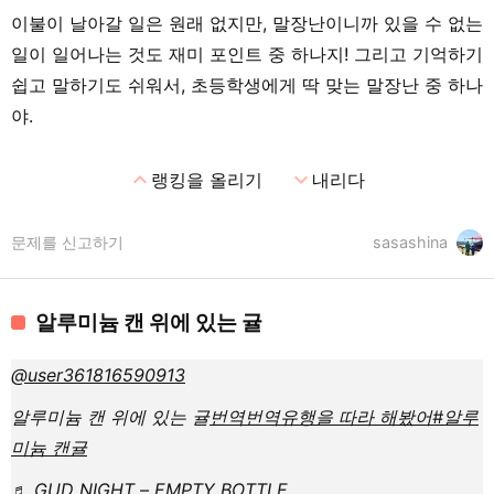
이불이 날아갈 일은 원래 없지만, 말장난이니까 있을 수 없는
일이 일어나는 것도 재미 포인트 중 하나지! 그리고 기억하기
쉽고 말하기도 쉬워서, 초등학생에게 딱 맞는 말장난 중 하나
야.
expand_less
expand_more
랭킹을 올리기
내리다
문제를 신고하기
sasashina
알루미늄 캔 위에 있는 귤
@user361816590913
알루미늄 캔 위에 있는 귤
번역
번역
유행을 따라 해봤어
#알루
미늄 캔
귤
♬ GUD NIGHT – EMPTY BOTTLE