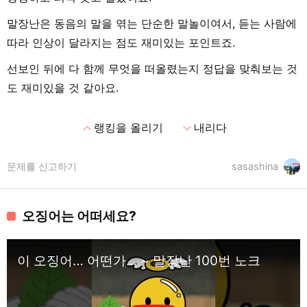
말장난은 동음의 말을 엮는 단순한 말놀이여서, 듣는 사람에
따라 인상이 달라지는 점도 재미있는 포인트죠.
선보인 뒤에 다 함께 무엇을 떠올렸는지 정답을 맞춰보는 것
도 재미있을 것 같아요.
expand_less
expand_more
랭킹을 올리기
내리다
문제를 신고하기
sasashina
오징어는 어떠세요?
이 오징어… 어떤가… ~ 말장난 100번 노크