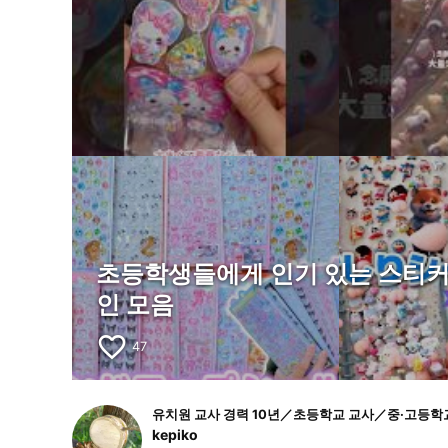
초등학생들에게 인기 있는 스티커
인 모음
favorite_border
47
유치원 교사 경력 10년／초등학교 교사／중·고등
kepiko