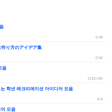
음
favorite_border
26
しむ作り方のアイデア集
favorite_border
57
모음
chat_bubble_outline
favorite_border
2
331
기는 학년 레크리에이션 아이디어 모음
favorite_border
5
디어 모음