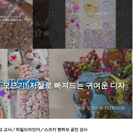
 모으기! 저절로 빠져드는 귀여운 디자
최종 업데이트:
2026/3/30
학교 교사／차일드마인더／스즈키 켄하모 공인 강사