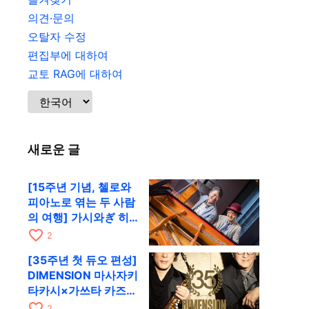
의견·문의
오탈자 수정
편집부에 대하여
교토 RAG에 대하여
새로운 글
[15주년 기념, 첼로와
피아노로 엮는 두 사람
의 여행] 가시와ぎ 히
로키 & 미쓰다 겐이치
favorite_border
2
가 11월 12일 교토
[35주년 첫 듀오 편성]
RAG로
DIMENSION 마사자키
타카시×가쓰타 카즈키
가 10월 11일 교토
favorite_border
2