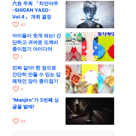
六合 주최 「차안야주
-SHIGAN YASO-
Vol.4」 개최 결정
favorite_border
62
아이들이 웃게 되는! 간
단하고 귀여운 도깨비
종이접기 아이디어
favorite_border
2
진짜 같아! 한 장으로
간단히 만들 수 있는 입
체적인 장미 종이접기
favorite_border
4
"Manjiro"가 3번째 싱
글을 발매!
favorite_border
59