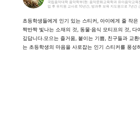
국립음악대학 음악학부(현: 음악문화교육학과 유아음악교육전공
업 후 유치원 교사로 10년간, 방과후 보육 지도원으로 7년간
와 전승 놀이, 레크리에이션 등을 전하는 활동도 하며 많은 아
거운 어른들과의 만남을 거치며 전달하는 것의 즐거움을 경험
음악과 아이들과 관련된 분야를 중심으로 실천에 도움이 되는 정
초등학생들에게 인기 있는 스티커, 아이에게 줄 작은
도어, 책, 공작, 크래프트. 특기는 팽이 기술.
짝반짝 빛나는 소재의 것, 동물·음식 모티프의 것, 다
깊답니다.모으는 즐거움, 붙이는 기쁨, 친구들과 교
는 초등학생의 마음을 사로잡는 인기 스티커를 풍성하