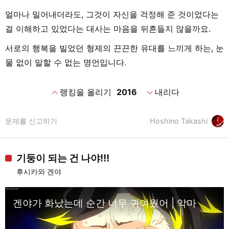
얼마나 밀어내더라도, 그것이 자신을 걱정해 준 것이었다는
걸 이해하고 있었다는 대사는 마음을 뒤흔들지 않을까요.
서로의 행복을 빌었던 형제의 끈끈한 유대를 느끼게 하는, 눈
물 없이 말할 수 없는 명언입니다.
expand_less
expand_more
랭킹을 올리기
2016
내리다
문제를 신고하기
Hoshino Takashi
기둥이 되는 건 나야!!!
후시카와 겐야
겐야가 화났는데 순간 너무 귀여웠어 | 악마