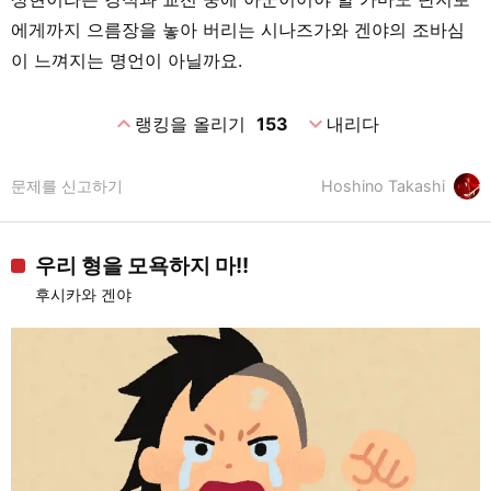
에게까지 으름장을 놓아 버리는 시나즈가와 겐야의 조바심
이 느껴지는 명언이 아닐까요.
expand_less
expand_more
랭킹을 올리기
153
내리다
문제를 신고하기
Hoshino Takashi
우리 형을 모욕하지 마!!
후시카와 겐야