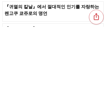
『귀멸의 칼날』에서 절대적인 인기를 자랑하는
렌고쿠 쿄쥬로의 명언
ios_share
favorite_border
3
【귀멸의 칼날】유시로의 마음에 울려 퍼지는 명
언집. 타마요 님에 대한 마음이 담긴 깊은 대사들
favorite_border
5
카마도 탄지로의 명언이 마음에 불을 지핀다. 다
정함과 강인함을 가르쳐 주는 말
favorite_border
8
content_copy
[마음을 뒤흔드는] 쿠로시보의 명언. 압도적인 존
재감을 뿜어내는 명대사 특집
favorite_border
favorite_border
2
칸로지 미츠리의 명언이 마음에 와닿아! 상냥함
과 강인함을 알려주는 말
chat_bubble_outline
favorite_border
1
1