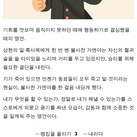
기회를 엿보며 움직이지 못하던 때에 행동하기로 결심했을
때의 명언.
상현의 일·흑사목에게 한 번 벤 불사천 가엔야는 자신의 혈귀
술을 쓸 타이밍을 노리며 거리를 두고 있었지만, 승리를 위해
필요한 결단을 내린다.
기가 죽어 있으면 언젠가 동료들이 모두 죽고 말 것이라는
현실이, 불사천 가엔야를 한 걸음 내딛게 했다.
내가 무엇을 할 수 있는가, 정말로 내가 해낼 수 있는가를 스
스로에게 되묻고 용기를 짜낸 모습이, 감동과 함께 소중한 것
을 일깨워 주는 명언이다.
expand_less
expand_more
랭킹을 올리기
3
내리다