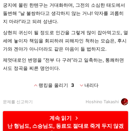
궁지에 몰린 한텐구는 거대화하며, 그전의 소심한 태도에서
돌변해 “날 불쌍하다고 생각하지 않는 거냐! 약자를 괴롭히
지 마라!”라고 되려 성낸다.
상현의 귀신이 될 정도로 인간을 그렇게 많이 잡아먹고도, 열
세에 놓이자 책임을 회피하려 피해자인 척하는 모습은, 후시
가와 겐야가 아니더라도 같은 마음이 들 법하지요.
제멋대로인 변명을 “전부 다 구려”라고 일축하는, 통쾌하면
서도 정곡을 찌른 명언이다.
expand_less
expand_more
랭킹을 올리기
3
내리다
문제를 신고하기
Hoshino Takashi
chevron_right
계속 읽기
난 형님도, 스승님도, 동료도 절대로 죽게 두지 않겠