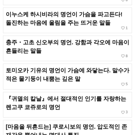
favorite_border
이누스케 하시비라의 명언이 가슴을 파고든다!
돌진하는 마음에 울림을 주는 뜨거운 말들
favorite_border
1
충주・고초 신오부의 명언. 강함과 각오에 마음이
흔들리는 말들
favorite_border
8
토미오카 기유의 명언이 가슴에 와닿는다. 말수가
적은 물기둥이 내뿜는 깊은 말
favorite_border
5
『귀멸의 칼날』에서 절대적인 인기를 자랑하는
렌고쿠 쿄쥬로의 명언
favorite_border
3
[마음을 뒤흔드는] 쿠로시보의 명언. 압도적인 존