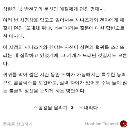
상현의 넷·반천구의 분신인 애절에게 던진 명대사.
여러 번 치명상을 입고도 일어서는 시나즈가와 겐야에게 애
절이 던진 “도대체 뭐냐, 너는”이라는 질문에 대한 답변으로
한 대사다.
이 시점의 시나즈가와 겐야는 자신이 상현의 혈귀를 쓰러뜨
리는 데 집착하고 있었기에, 그 기개가 드러난 것일지도 모른
다.
귀귀를 먹어 짧은 시간 동안 귀화가 가능해지는 특수한 능력
으로 콤플렉스를 보완하고, 실력 차이가 있어도 주눅 들지 않
는 불굴의 정신을 느끼게 하는 명언이다.
expand_less
expand_more
랭킹을 올리기
3
내리다
문제를 신고하기
Hoshino Takashi