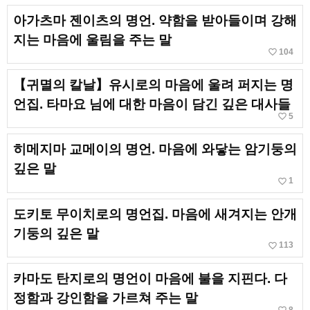
아가츠마 젠이츠의 명언. 약함을 받아들이며 강해
지는 마음에 울림을 주는 말
favorite_border
104
【귀멸의 칼날】유시로의 마음에 울려 퍼지는 명
언집. 타마요 님에 대한 마음이 담긴 깊은 대사들
favorite_border
5
히메지마 교메이의 명언. 마음에 와닿는 암기둥의
깊은 말
favorite_border
1
도키토 무이치로의 명언집. 마음에 새겨지는 안개
기둥의 깊은 말
favorite_border
113
카마도 탄지로의 명언이 마음에 불을 지핀다. 다
정함과 강인함을 가르쳐 주는 말
8