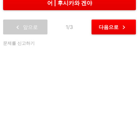
어
후시카와 겐야
chevron_left
chevron_right
앞으로
1/3
다음으로
문제를 신고하기