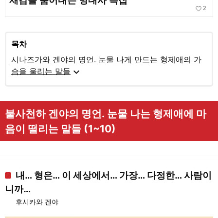
재감을 뿜어내는 명대사 특집
favorite_border
2
목차
시나즈가와 겐야의 명언. 눈물 나게 만드는 형제애의 가
expand_more
슴을 울리는 말들
불사천하 겐야의 명언. 눈물 나는 형제애에 마
음이 떨리는 말들 (1~10)
내… 형은… 이 세상에서… 가장… 다정한… 사람이
니까…
후시카와 겐야