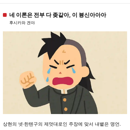
네 이론은 전부 다 좆같아, 이 븅신아아아
후시카와 겐야
상현의 넷·한텐구의 제멋대로인 주장에 맞서 내뱉은 명언.