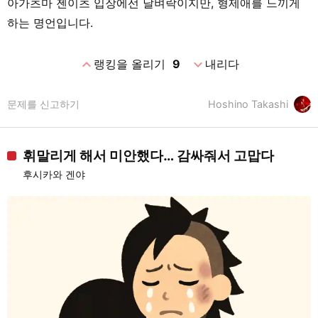
아가츠마 젠이츠 입장에선 날벼락이지만, 형제애를 느끼게
하는 명언입니다.
expand_less
expand_more
랭킹을 올리기
9
내리다
문제를 신고하기
Hoshino Takashi
휘말리게 해서 미안했다… 감싸줘서 고맙다
후시카와 겐야